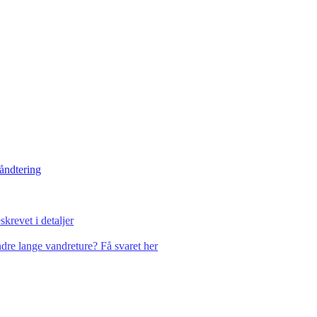
håndtering
krevet i detaljer
dre lange vandreture? Få svaret her