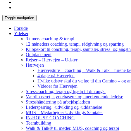
Toggle navigation
Forside
Ydelser
3 timers coaching & terapi
12 måneders coaching, terapi, rådgivning og sparring
Klippekort til coaching, terapi, samtaler, stress- og angst
Outplacement
Rejser – Hærvejen – Udstyr
Hærvejen
Hærvejsture – coaching – Walk & Talk – turene bes
4 dage på Hærvejen
Hvilke udstyr skal du vælge til din Camino – og an
Videoer fra Hærvejen
Stresscoaching, terapi og hjælp til din angst
Værdibaseret, styrkebaseret og anerkendende ledelse
Stresshåndtering på arbejdspladsen
Ledersparring, -udvikling og -uddannelse
MUS – Medarbejder Udviklings Samtaler
IN-HOUSE COACHING
Teambuilding
Walk & Talk® til møder, MUS, coaching og terapi