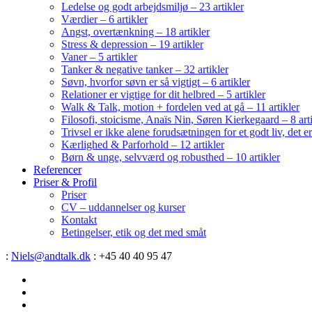
Ledelse og godt arbejdsmiljø – 23 artikler
Værdier – 6 artikler
Angst, overtænkning – 18 artikler
Stress & depression – 19 artikler
Vaner – 5 artikler
Tanker & negative tanker – 32 artikler
Søvn, hvorfor søvn er så vigtigt – 6 artikler
Relationer er vigtige for dit helbred – 5 artikler
Walk & Talk, motion + fordelen ved at gå – 11 artikler
Filosofi, stoicisme, Anaïs Nin, Søren Kierkegaard – 8 art
Trivsel er ikke alene forudsætningen for et godt liv, det 
Kærlighed & Parforhold – 12 artikler
Børn & unge, selvværd og robusthed – 10 artikler
Referencer
Priser & Profil
Priser
CV – uddannelser og kurser
Kontakt
Betingelser, etik og det med småt
:
Niels@andtalk.dk
: +45 40 40 95 47