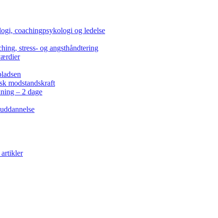
ogi, coachingpsykologi og ledelse
hing, stress- og angsthåndtering
værdier
pladsen
isk modstandskraft
kning – 2 dage
 uddannelse
artikler