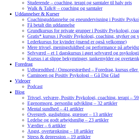
Studerende – coaching, terapi og samtaler til halv pris
Walk & Talk® – coaching og samtaler
Uddannelser & Kurser
Coachinguddannelse og eneundervisning i Positiv Psykol
Få betalt din uddannelse
Grundkursus for private grupper i Positiv Psykologi, coac
Gratis* kursus i Positiv Psykologi, coaching, styrker og 
Lederkursus for kvinder (mænd er også velkomne)
Mere trivsel, meningsfuldhed og performance på arbejds
Selvværd – et 1 dagskursus i øget selvværd og psykolog
Kursus i at slippe bekymringer, tankemylder og overtæn
Foredrag
Udbrændthed / Omsorgstræthed – Foredrag, kursus eller
Caminoen og Positiv Psykologi – Gå Dig Glad
Videoer
Podcast
Blog
Trivsel, velvære, Positiv Psykologi, coaching, terapi – 59 
Egenomsorg, personlig udvikling – 32 artikler
Mental sundhed – 41 artikler
Overgreb, gaslighting, grænser – 13 artikler
Ledelse og godt arbejdsmiljø – 23 artikler
Værdier – 6 artikler
Angst, overtænkning – 18 artikler
Stress & depression – 19 artikler