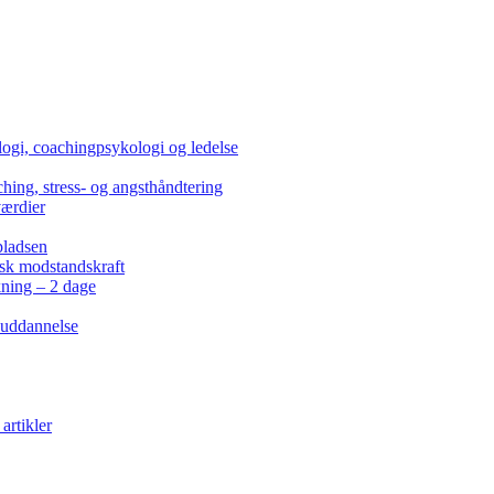
ogi, coachingpsykologi og ledelse
hing, stress- og angsthåndtering
værdier
pladsen
isk modstandskraft
kning – 2 dage
 uddannelse
artikler