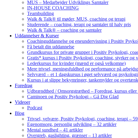
MUS – Medarbejder Udviklings Samtaler
IN-HOUSE COACHING
Teambuilding
Walk & Talk® til møder, MUS, coaching og terapi
Studerende – coaching, terapi og samtaler til halv pris
Walk & Talk® – coaching og samtaler
Uddannelser & Kurser
Coachinguddannelse og eneundervisning i Positiv Psykol
Få betalt din uddannelse
Grundkursus for private grupper i Positiv Psykologi, coac
Gratis* kursus i Positiv Psykologi, coaching, styrker og 
Lederkursus for kvinder (mænd er også velkomne)
Mere trivsel, meningsfuldhed og performance på arbejds
Selvværd – et 1 dagskursus i øget selvværd og psykolog
Kursus i at slippe bekymringer, tankemylder og overtæn
Foredrag
Udbrændthed / Omsorgstræthed – Foredrag, kursus eller
Caminoen og Positiv Psykologi – Gå Dig Glad
Videoer
Podcast
Blog
Trivsel, velvære, Positiv Psykologi, coaching, terapi – 59 
Egenomsorg, personlig udvikling – 32 artikler
Mental sundhed – 41 artikler
Overgreb, gaslighting, grænser – 13 artikler