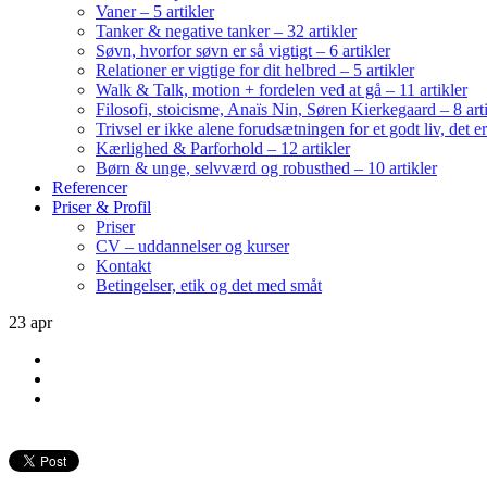
Vaner – 5 artikler
Tanker & negative tanker – 32 artikler
Søvn, hvorfor søvn er så vigtigt – 6 artikler
Relationer er vigtige for dit helbred – 5 artikler
Walk & Talk, motion + fordelen ved at gå – 11 artikler
Filosofi, stoicisme, Anaïs Nin, Søren Kierkegaard – 8 art
Trivsel er ikke alene forudsætningen for et godt liv, det 
Kærlighed & Parforhold – 12 artikler
Børn & unge, selvværd og robusthed – 10 artikler
Referencer
Priser & Profil
Priser
CV – uddannelser og kurser
Kontakt
Betingelser, etik og det med småt
23
apr