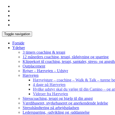
Toggle navigation
Forside
Ydelser
3 timers coaching & terapi
12 måneders coaching, terapi, rådgivning og sparring
Klippekort til coaching, terapi, samtaler, stress- og angst
Outplacement
Rejser – Hærvejen – Udstyr
Hærvejen
Hærvejsture – coaching – Walk & Talk – turene bes
4 dage på Hærvejen
Hvilke udstyr skal du vælge til din Camino – og an
Videoer fra Hærvejen
Stresscoaching, terapi og hjælp til din angst
Værdibaseret, styrkebaseret og anerkendende ledelse
Stresshåndtering på arbejdspladsen
Ledersparring, -udvikling og -uddannelse