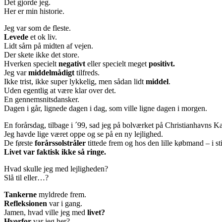
Det gjorde jeg.
Her er min historie.
Jeg var som de fleste.
Levede
et ok liv.
Lidt sårn på midten af vejen.
Der skete ikke det store.
Hverken specielt
negativt
eller specielt meget
positivt.
Jeg var
middelmådigt
tilfreds.
Ikke trist, ikke super lykkelig, men sådan lidt
middel
.
Uden egentlig at være klar over det.
En gennemsnitsdansker.
Dagen i går, lignede dagen i dag, som ville ligne dagen i morgen.
En forårsdag, tilbage i ´99, sad jeg på bolværket på Christianhavns Ka
Jeg havde lige været oppe og se på en ny lejlighed.
De første
forårssolstråler
tittede frem og hos den lille købmand – i st
Livet var faktisk ikke så ringe.
Hvad skulle jeg med lejligheden?
Slå til eller…?
Tankerne
myldrede frem.
Refleksionen
var i gang.
Jamen, hvad ville jeg med
livet?
Hvorfor
var jeg her?