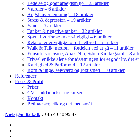
Ledelse og godt arbejdsmiljø – 23 artikler
Værdier – 6 artikler
Angst, overtænkning – 18 artikler
Stress & depression – 19 artikler
Vaner – 5 artikler
Tanker & negative tanker – 32 artikler
Søvn, hvorfor søvn er så vigtigt – 6 artikler
Relationer er vigtige for dit helbred – 5 artikler
Walk & Talk, motion + fordelen ved at gå – 11 artikler
Filosofi, stoicisme, Anaïs Nin, Søren Kierkegaard – 8 art
Trivsel er ikke alene forudsætningen for et godt liv, det 
Kærlighed & Parforhold – 12 artikler
Børn & unge, selvværd og robusthed – 10 artikler
Referencer
Priser & Profil
Priser
CV – uddannelser og kurser
Kontakt
Betingelser, etik og det med småt
:
Niels@andtalk.dk
: +45 40 40 95 47