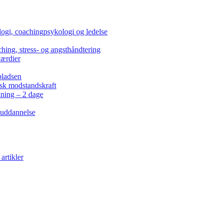
ogi, coachingpsykologi og ledelse
hing, stress- og angsthåndtering
værdier
pladsen
isk modstandskraft
kning – 2 dage
 uddannelse
artikler