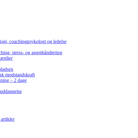
ogi, coachingpsykologi og ledelse
hing, stress- og angsthåndtering
værdier
pladsen
isk modstandskraft
kning – 2 dage
 uddannelse
artikler