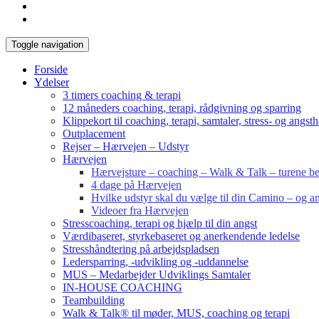
Toggle navigation
Forside
Ydelser
3 timers coaching & terapi
12 måneders coaching, terapi, rådgivning og sparring
Klippekort til coaching, terapi, samtaler, stress- og angst
Outplacement
Rejser – Hærvejen – Udstyr
Hærvejen
Hærvejsture – coaching – Walk & Talk – turene bes
4 dage på Hærvejen
Hvilke udstyr skal du vælge til din Camino – og an
Videoer fra Hærvejen
Stresscoaching, terapi og hjælp til din angst
Værdibaseret, styrkebaseret og anerkendende ledelse
Stresshåndtering på arbejdspladsen
Ledersparring, -udvikling og -uddannelse
MUS – Medarbejder Udviklings Samtaler
IN-HOUSE COACHING
Teambuilding
Walk & Talk® til møder, MUS, coaching og terapi