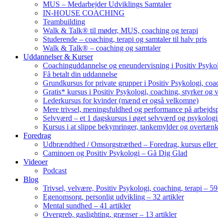
MUS – Medarbejder Udviklings Samtaler
IN-HOUSE COACHING
Teambuilding
Walk & Talk® til møder, MUS, coaching og terapi
Studerende – coaching, terapi og samtaler til halv pris
Walk & Talk® – coaching og samtaler
Uddannelser & Kurser
Coachinguddannelse og eneundervisning i Positiv Psykol
Få betalt din uddannelse
Grundkursus for private grupper i Positiv Psykologi, coac
Gratis* kursus i Positiv Psykologi, coaching, styrker og 
Lederkursus for kvinder (mænd er også velkomne)
Mere trivsel, meningsfuldhed og performance på arbejds
Selvværd – et 1 dagskursus i øget selvværd og psykolog
Kursus i at slippe bekymringer, tankemylder og overtæn
Foredrag
Udbrændthed / Omsorgstræthed – Foredrag, kursus eller
Caminoen og Positiv Psykologi – Gå Dig Glad
Videoer
Podcast
Blog
Trivsel, velvære, Positiv Psykologi, coaching, terapi – 59 
Egenomsorg, personlig udvikling – 32 artikler
Mental sundhed – 41 artikler
Overgreb, gaslighting, grænser – 13 artikler