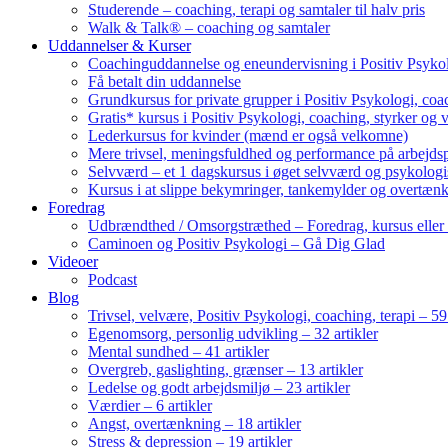
Studerende – coaching, terapi og samtaler til halv pris
Walk & Talk® – coaching og samtaler
Uddannelser & Kurser
Coachinguddannelse og eneundervisning i Positiv Psykol
Få betalt din uddannelse
Grundkursus for private grupper i Positiv Psykologi, coac
Gratis* kursus i Positiv Psykologi, coaching, styrker og 
Lederkursus for kvinder (mænd er også velkomne)
Mere trivsel, meningsfuldhed og performance på arbejds
Selvværd – et 1 dagskursus i øget selvværd og psykolog
Kursus i at slippe bekymringer, tankemylder og overtæn
Foredrag
Udbrændthed / Omsorgstræthed – Foredrag, kursus eller
Caminoen og Positiv Psykologi – Gå Dig Glad
Videoer
Podcast
Blog
Trivsel, velvære, Positiv Psykologi, coaching, terapi – 59 
Egenomsorg, personlig udvikling – 32 artikler
Mental sundhed – 41 artikler
Overgreb, gaslighting, grænser – 13 artikler
Ledelse og godt arbejdsmiljø – 23 artikler
Værdier – 6 artikler
Angst, overtænkning – 18 artikler
Stress & depression – 19 artikler