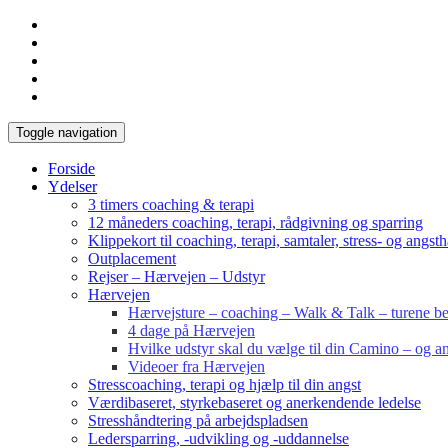
Toggle navigation
Forside
Ydelser
3 timers coaching & terapi
12 måneders coaching, terapi, rådgivning og sparring
Klippekort til coaching, terapi, samtaler, stress- og angst
Outplacement
Rejser – Hærvejen – Udstyr
Hærvejen
Hærvejsture – coaching – Walk & Talk – turene bes
4 dage på Hærvejen
Hvilke udstyr skal du vælge til din Camino – og an
Videoer fra Hærvejen
Stresscoaching, terapi og hjælp til din angst
Værdibaseret, styrkebaseret og anerkendende ledelse
Stresshåndtering på arbejdspladsen
Ledersparring, -udvikling og -uddannelse