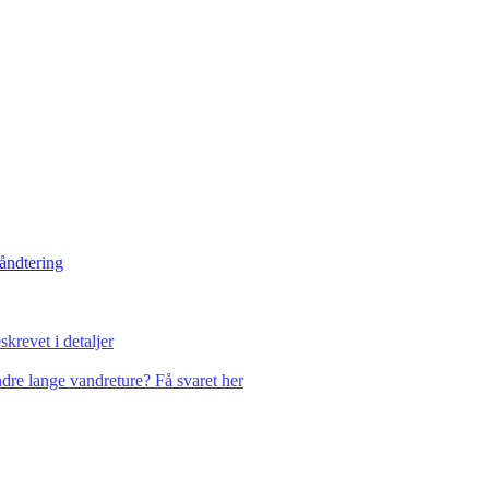
håndtering
krevet i detaljer
dre lange vandreture? Få svaret her