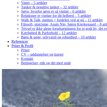
Vaner – 5 artikler
Tanker & negative tanker – 32 artikler
Søvn, hvorfor søvn er så vigtigt – 6 artikler
Relationer er vigtige for dit helbred – 5 artikler
Walk & Talk, motion + fordelen ved at gå – 11 artikler
Filosofi, stoicisme, Anaïs Nin, Søren Kierkegaard – 8 art
Trivsel er ikke alene forudsætningen for et godt liv, det 
Kærlighed & Parforhold – 12 artikler
Børn & unge, selvværd og robusthed – 10 artikler
Referencer
Priser & Profil
Priser
CV – uddannelser og kurser
Kontakt
Betingelser, etik og det med småt