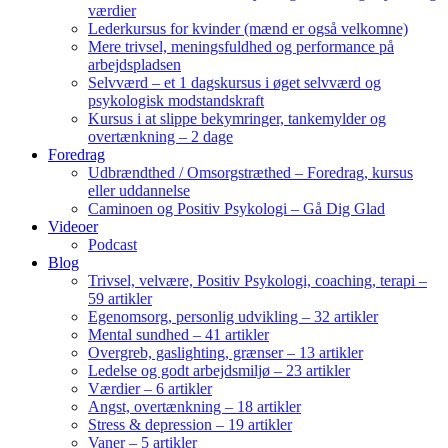
værdier
Lederkursus for kvinder (mænd er også velkomne)
Mere trivsel, meningsfuldhed og performance på
arbejdspladsen
Selvværd – et 1 dagskursus i øget selvværd og
psykologisk modstandskraft
Kursus i at slippe bekymringer, tankemylder og
overtænkning – 2 dage
Foredrag
Udbrændthed / Omsorgstræthed – Foredrag, kursus
eller uddannelse
Caminoen og Positiv Psykologi – Gå Dig Glad
Videoer
Podcast
Blog
Trivsel, velvære, Positiv Psykologi, coaching, terapi –
59 artikler
Egenomsorg, personlig udvikling – 32 artikler
Mental sundhed – 41 artikler
Overgreb, gaslighting, grænser – 13 artikler
Ledelse og godt arbejdsmiljø – 23 artikler
Værdier – 6 artikler
Angst, overtænkning – 18 artikler
Stress & depression – 19 artikler
Vaner – 5 artikler