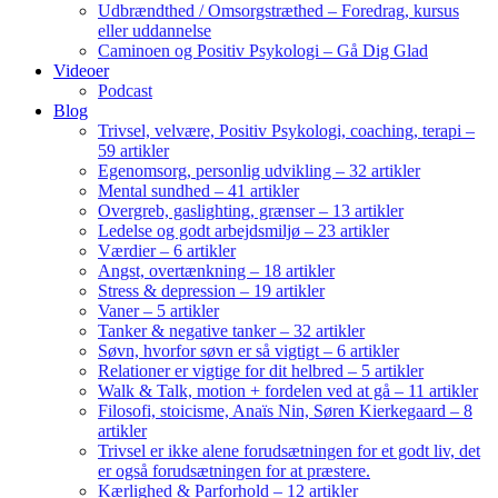
Udbrændthed / Omsorgstræthed – Foredrag, kursus
eller uddannelse
Caminoen og Positiv Psykologi – Gå Dig Glad
Videoer
Podcast
Blog
Trivsel, velvære, Positiv Psykologi, coaching, terapi –
59 artikler
Egenomsorg, personlig udvikling – 32 artikler
Mental sundhed – 41 artikler
Overgreb, gaslighting, grænser – 13 artikler
Ledelse og godt arbejdsmiljø – 23 artikler
Værdier – 6 artikler
Angst, overtænkning – 18 artikler
Stress & depression – 19 artikler
Vaner – 5 artikler
Tanker & negative tanker – 32 artikler
Søvn, hvorfor søvn er så vigtigt – 6 artikler
Relationer er vigtige for dit helbred – 5 artikler
Walk & Talk, motion + fordelen ved at gå – 11 artikler
Filosofi, stoicisme, Anaïs Nin, Søren Kierkegaard – 8
artikler
Trivsel er ikke alene forudsætningen for et godt liv, det
er også forudsætningen for at præstere.
Kærlighed & Parforhold – 12 artikler