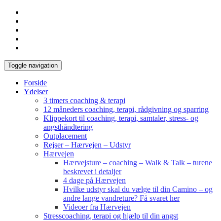
Toggle navigation
Forside
Ydelser
3 timers coaching & terapi
12 måneders coaching, terapi, rådgivning og sparring
Klippekort til coaching, terapi, samtaler, stress- og
angsthåndtering
Outplacement
Rejser – Hærvejen – Udstyr
Hærvejen
Hærvejsture – coaching – Walk & Talk – turene
beskrevet i detaljer
4 dage på Hærvejen
Hvilke udstyr skal du vælge til din Camino – og
andre lange vandreture? Få svaret her
Videoer fra Hærvejen
Stresscoaching, terapi og hjælp til din angst