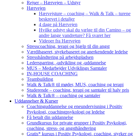
Rejser – Hærvejen – Udstyr
Hærvejen
Hærvejsture – coaching – Walk & Talk – turene
beskrevet i detaljer
4 dage på Hærvejen
Hvilke udstyr skal du vælge til din Camino – og
andre lange vandreture? Få svaret her
Videoer fra Hærvejen
Stresscoaching, terapi og hjælp til din angst
Værdibaseret, styrkebaseret og anerkendende ledelse
Stresshåndtering på arbejdspladsen
Ledersparring, -udvikling og -uddannelse
MUS – Medarbejder Udviklings Samtaler
IN-HOUSE COACHING
Teambuilding
Walk & Talk® til møder, MUS, coaching og terapi
Studerende – coaching, terapi og samtaler til halv pris
Walk & Talk® – coaching og samtaler
Uddannelser & Kurser
Coachinguddannelse og eneundervisning i Positiv
Psykologi, coachingpsykologi og ledelse
Få betalt din uddannelse
Grundkursus for private grupper i Positiv Psykologi,
coaching, stress- og angsthåndtering
Gratis* kursus i Positiv Psykologi, coaching, styrker og