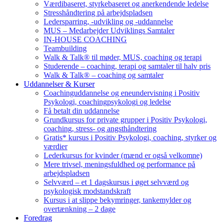
Værdibaseret, styrkebaseret og anerkendende ledelse
Stresshåndtering på arbejdspladsen
Ledersparring, -udvikling og -uddannelse
MUS – Medarbejder Udviklings Samtaler
IN-HOUSE COACHING
Teambuilding
Walk & Talk® til møder, MUS, coaching og terapi
Studerende – coaching, terapi og samtaler til halv pris
Walk & Talk® – coaching og samtaler
Uddannelser & Kurser
Coachinguddannelse og eneundervisning i Positiv
Psykologi, coachingpsykologi og ledelse
Få betalt din uddannelse
Grundkursus for private grupper i Positiv Psykologi,
coaching, stress- og angsthåndtering
Gratis* kursus i Positiv Psykologi, coaching, styrker og
værdier
Lederkursus for kvinder (mænd er også velkomne)
Mere trivsel, meningsfuldhed og performance på
arbejdspladsen
Selvværd – et 1 dagskursus i øget selvværd og
psykologisk modstandskraft
Kursus i at slippe bekymringer, tankemylder og
overtænkning – 2 dage
Foredrag