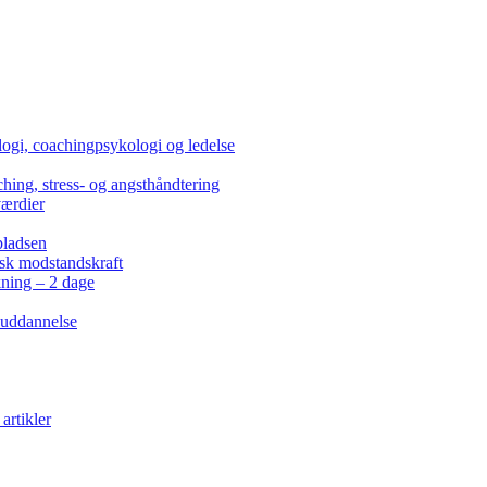
ogi, coachingpsykologi og ledelse
hing, stress- og angsthåndtering
værdier
pladsen
isk modstandskraft
kning – 2 dage
 uddannelse
artikler