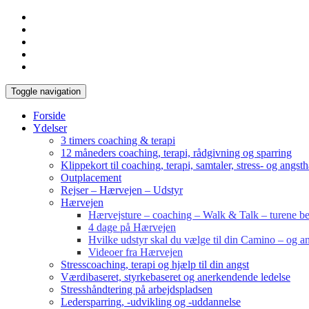
Toggle navigation
Forside
Ydelser
3 timers coaching & terapi
12 måneders coaching, terapi, rådgivning og sparring
Klippekort til coaching, terapi, samtaler, stress- og angst
Outplacement
Rejser – Hærvejen – Udstyr
Hærvejen
Hærvejsture – coaching – Walk & Talk – turene bes
4 dage på Hærvejen
Hvilke udstyr skal du vælge til din Camino – og an
Videoer fra Hærvejen
Stresscoaching, terapi og hjælp til din angst
Værdibaseret, styrkebaseret og anerkendende ledelse
Stresshåndtering på arbejdspladsen
Ledersparring, -udvikling og -uddannelse