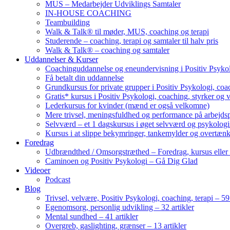
MUS – Medarbejder Udviklings Samtaler
IN-HOUSE COACHING
Teambuilding
Walk & Talk® til møder, MUS, coaching og terapi
Studerende – coaching, terapi og samtaler til halv pris
Walk & Talk® – coaching og samtaler
Uddannelser & Kurser
Coachinguddannelse og eneundervisning i Positiv Psykol
Få betalt din uddannelse
Grundkursus for private grupper i Positiv Psykologi, coac
Gratis* kursus i Positiv Psykologi, coaching, styrker og 
Lederkursus for kvinder (mænd er også velkomne)
Mere trivsel, meningsfuldhed og performance på arbejds
Selvværd – et 1 dagskursus i øget selvværd og psykolog
Kursus i at slippe bekymringer, tankemylder og overtæn
Foredrag
Udbrændthed / Omsorgstræthed – Foredrag, kursus eller
Caminoen og Positiv Psykologi – Gå Dig Glad
Videoer
Podcast
Blog
Trivsel, velvære, Positiv Psykologi, coaching, terapi – 59 
Egenomsorg, personlig udvikling – 32 artikler
Mental sundhed – 41 artikler
Overgreb, gaslighting, grænser – 13 artikler