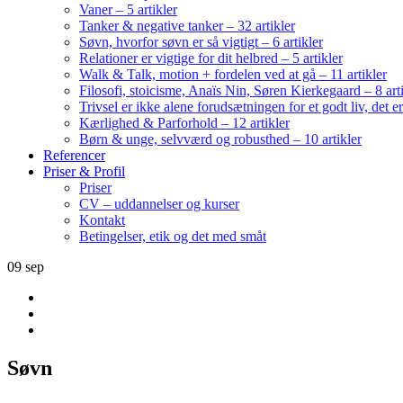
Vaner – 5 artikler
Tanker & negative tanker – 32 artikler
Søvn, hvorfor søvn er så vigtigt – 6 artikler
Relationer er vigtige for dit helbred – 5 artikler
Walk & Talk, motion + fordelen ved at gå – 11 artikler
Filosofi, stoicisme, Anaïs Nin, Søren Kierkegaard – 8 art
Trivsel er ikke alene forudsætningen for et godt liv, det 
Kærlighed & Parforhold – 12 artikler
Børn & unge, selvværd og robusthed – 10 artikler
Referencer
Priser & Profil
Priser
CV – uddannelser og kurser
Kontakt
Betingelser, etik og det med småt
09
sep
Søvn