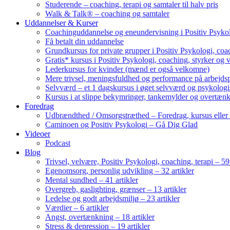
Studerende – coaching, terapi og samtaler til halv pris
Walk & Talk® – coaching og samtaler
Uddannelser & Kurser
Coachinguddannelse og eneundervisning i Positiv Psykol
Få betalt din uddannelse
Grundkursus for private grupper i Positiv Psykologi, coac
Gratis* kursus i Positiv Psykologi, coaching, styrker og 
Lederkursus for kvinder (mænd er også velkomne)
Mere trivsel, meningsfuldhed og performance på arbejds
Selvværd – et 1 dagskursus i øget selvværd og psykolog
Kursus i at slippe bekymringer, tankemylder og overtæn
Foredrag
Udbrændthed / Omsorgstræthed – Foredrag, kursus eller
Caminoen og Positiv Psykologi – Gå Dig Glad
Videoer
Podcast
Blog
Trivsel, velvære, Positiv Psykologi, coaching, terapi – 59 
Egenomsorg, personlig udvikling – 32 artikler
Mental sundhed – 41 artikler
Overgreb, gaslighting, grænser – 13 artikler
Ledelse og godt arbejdsmiljø – 23 artikler
Værdier – 6 artikler
Angst, overtænkning – 18 artikler
Stress & depression – 19 artikler