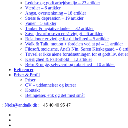
Ledelse og godt arbejdsmiljø – 23 artikler
Værdier – 6 artikler
Angst, overtænkning – 18 artikler
Stress & depression – 19 artikler
Vaner – 5 artikler
Tanker & negative tanker – 32 artikler
Søvn, hvorfor søvn er så vigtigt – 6 artikler
Relationer er vigtige for dit helbred – 5 artikler
Walk & Talk, motion + fordelen ved at gå – 11 artikler
Filosofi, stoicisme, Anaïs Nin, Søren Kierkegaard – 8 art
Trivsel er ikke alene forudsætningen for et godt liv, det 
Kærlighed & Parforhold – 12 artikler
Børn & unge, selvværd og robusthed – 10 artikler
Referencer
Priser & Profil
Priser
CV – uddannelser og kurser
Kontakt
Betingelser, etik og det med småt
:
Niels@andtalk.dk
: +45 40 40 95 47