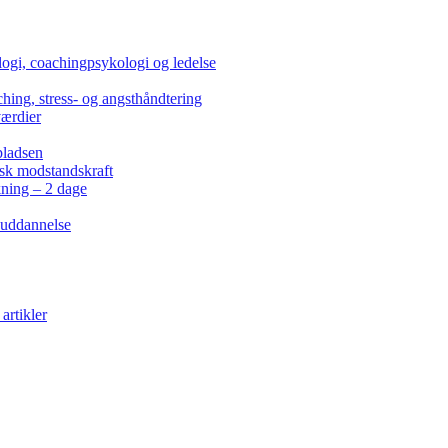
ogi, coachingpsykologi og ledelse
hing, stress- og angsthåndtering
værdier
pladsen
isk modstandskraft
kning – 2 dage
 uddannelse
artikler