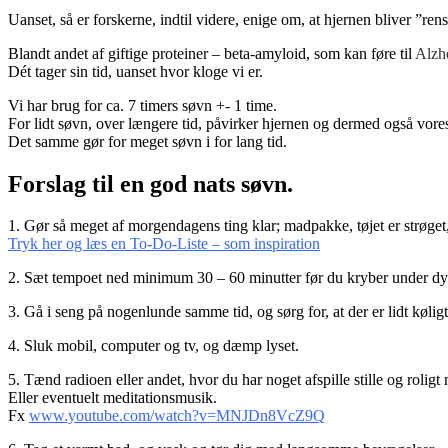
Uanset, så er forskerne, indtil videre, enige om, at hjernen bliver ”rense
Blandt andet af giftige proteiner – beta-amyloid, som kan føre til
Alzh
Dét tager sin tid, uanset hvor kloge vi er.
Vi har brug for ca. 7 timers søvn +- 1 time.
For lidt søvn, over længere tid, påvirker hjernen og dermed også vores 
Det samme gør for meget søvn i for lang tid.
Forslag til en god nats søvn.
1. Gør så meget af morgendagens ting klar; madpakke, tøjet er strøget
Tryk her og læs en To-Do-Liste – som inspiration
2. Sæt tempoet ned minimum 30 – 60 minutter før du kryber under d
3. Gå i seng på nogenlunde samme tid, og sørg for, at der er lidt køligt
4. Sluk mobil, computer og tv, og dæmp lyset.
5. Tænd radioen eller andet, hvor du har noget afspille stille og roligt
Eller eventuelt meditationsmusik.
Fx
www.youtube.com/watch?v=MNJDn8VcZ9Q