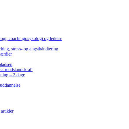
ogi, coachingpsykologi og ledelse
hing, stress- og angsthåndtering
værdier
pladsen
isk modstandskraft
kning – 2 dage
 uddannelse
artikler