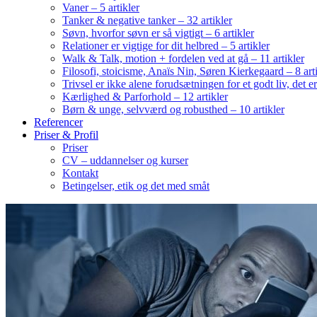
Vaner – 5 artikler
Tanker & negative tanker – 32 artikler
Søvn, hvorfor søvn er så vigtigt – 6 artikler
Relationer er vigtige for dit helbred – 5 artikler
Walk & Talk, motion + fordelen ved at gå – 11 artikler
Filosofi, stoicisme, Anaïs Nin, Søren Kierkegaard – 8 art
Trivsel er ikke alene forudsætningen for et godt liv, det 
Kærlighed & Parforhold – 12 artikler
Børn & unge, selvværd og robusthed – 10 artikler
Referencer
Priser & Profil
Priser
CV – uddannelser og kurser
Kontakt
Betingelser, etik og det med småt