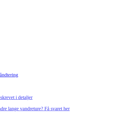
håndtering
krevet i detaljer
dre lange vandreture? Få svaret her