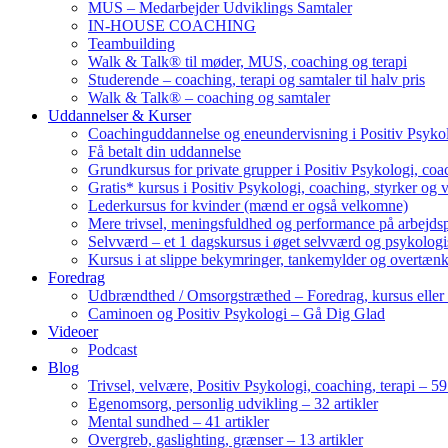
MUS – Medarbejder Udviklings Samtaler
IN-HOUSE COACHING
Teambuilding
Walk & Talk® til møder, MUS, coaching og terapi
Studerende – coaching, terapi og samtaler til halv pris
Walk & Talk® – coaching og samtaler
Uddannelser & Kurser
Coachinguddannelse og eneundervisning i Positiv Psykol
Få betalt din uddannelse
Grundkursus for private grupper i Positiv Psykologi, coac
Gratis* kursus i Positiv Psykologi, coaching, styrker og 
Lederkursus for kvinder (mænd er også velkomne)
Mere trivsel, meningsfuldhed og performance på arbejds
Selvværd – et 1 dagskursus i øget selvværd og psykolog
Kursus i at slippe bekymringer, tankemylder og overtæn
Foredrag
Udbrændthed / Omsorgstræthed – Foredrag, kursus eller
Caminoen og Positiv Psykologi – Gå Dig Glad
Videoer
Podcast
Blog
Trivsel, velvære, Positiv Psykologi, coaching, terapi – 59 
Egenomsorg, personlig udvikling – 32 artikler
Mental sundhed – 41 artikler
Overgreb, gaslighting, grænser – 13 artikler