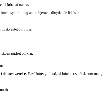
t” i løbet af natten.
eimers-syndrom og andre hjernenedbrydende lidelser.
livskvalitet og trivsel.
, skoen pudset og klar,
ynen.
 i dit soveværelse. Hav´ luftet godt ud, så luften er så frisk som mulig
 musik.