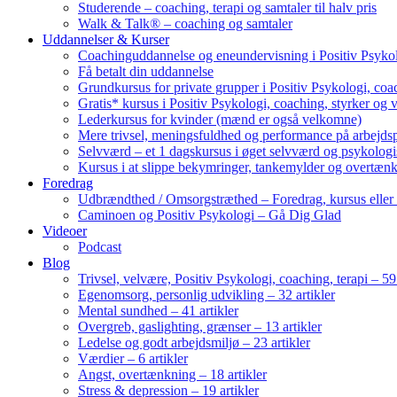
Studerende – coaching, terapi og samtaler til halv pris
Walk & Talk® – coaching og samtaler
Uddannelser & Kurser
Coachinguddannelse og eneundervisning i Positiv Psykol
Få betalt din uddannelse
Grundkursus for private grupper i Positiv Psykologi, coac
Gratis* kursus i Positiv Psykologi, coaching, styrker og 
Lederkursus for kvinder (mænd er også velkomne)
Mere trivsel, meningsfuldhed og performance på arbejds
Selvværd – et 1 dagskursus i øget selvværd og psykolog
Kursus i at slippe bekymringer, tankemylder og overtæn
Foredrag
Udbrændthed / Omsorgstræthed – Foredrag, kursus eller
Caminoen og Positiv Psykologi – Gå Dig Glad
Videoer
Podcast
Blog
Trivsel, velvære, Positiv Psykologi, coaching, terapi – 59 
Egenomsorg, personlig udvikling – 32 artikler
Mental sundhed – 41 artikler
Overgreb, gaslighting, grænser – 13 artikler
Ledelse og godt arbejdsmiljø – 23 artikler
Værdier – 6 artikler
Angst, overtænkning – 18 artikler
Stress & depression – 19 artikler