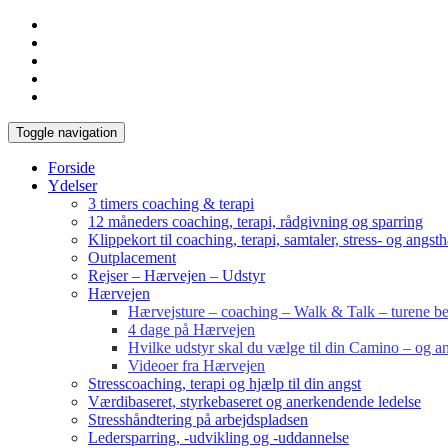
Toggle navigation
Forside
Ydelser
3 timers coaching & terapi
12 måneders coaching, terapi, rådgivning og sparring
Klippekort til coaching, terapi, samtaler, stress- og angst
Outplacement
Rejser – Hærvejen – Udstyr
Hærvejen
Hærvejsture – coaching – Walk & Talk – turene bes
4 dage på Hærvejen
Hvilke udstyr skal du vælge til din Camino – og an
Videoer fra Hærvejen
Stresscoaching, terapi og hjælp til din angst
Værdibaseret, styrkebaseret og anerkendende ledelse
Stresshåndtering på arbejdspladsen
Ledersparring, -udvikling og -uddannelse