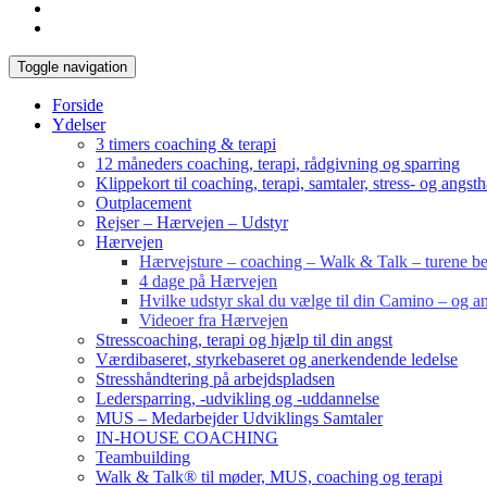
Toggle navigation
Forside
Ydelser
3 timers coaching & terapi
12 måneders coaching, terapi, rådgivning og sparring
Klippekort til coaching, terapi, samtaler, stress- og angst
Outplacement
Rejser – Hærvejen – Udstyr
Hærvejen
Hærvejsture – coaching – Walk & Talk – turene bes
4 dage på Hærvejen
Hvilke udstyr skal du vælge til din Camino – og an
Videoer fra Hærvejen
Stresscoaching, terapi og hjælp til din angst
Værdibaseret, styrkebaseret og anerkendende ledelse
Stresshåndtering på arbejdspladsen
Ledersparring, -udvikling og -uddannelse
MUS – Medarbejder Udviklings Samtaler
IN-HOUSE COACHING
Teambuilding
Walk & Talk® til møder, MUS, coaching og terapi