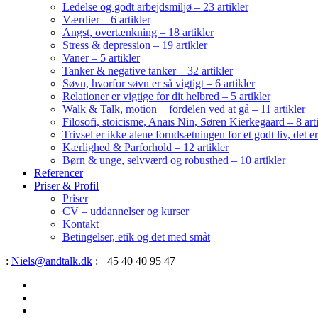
Ledelse og godt arbejdsmiljø – 23 artikler
Værdier – 6 artikler
Angst, overtænkning – 18 artikler
Stress & depression – 19 artikler
Vaner – 5 artikler
Tanker & negative tanker – 32 artikler
Søvn, hvorfor søvn er så vigtigt – 6 artikler
Relationer er vigtige for dit helbred – 5 artikler
Walk & Talk, motion + fordelen ved at gå – 11 artikler
Filosofi, stoicisme, Anaïs Nin, Søren Kierkegaard – 8 art
Trivsel er ikke alene forudsætningen for et godt liv, det 
Kærlighed & Parforhold – 12 artikler
Børn & unge, selvværd og robusthed – 10 artikler
Referencer
Priser & Profil
Priser
CV – uddannelser og kurser
Kontakt
Betingelser, etik og det med småt
:
Niels@andtalk.dk
: +45 40 40 95 47