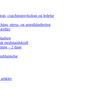
ogi, coachingpsykologi og ledelse
hing, stress- og angsthåndtering
værdier
pladsen
isk modstandskraft
kning – 2 dage
 uddannelse
artikler