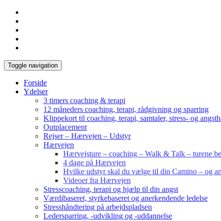
Toggle navigation
Forside
Ydelser
3 timers coaching & terapi
12 måneders coaching, terapi, rådgivning og sparring
Klippekort til coaching, terapi, samtaler, stress- og angst
Outplacement
Rejser – Hærvejen – Udstyr
Hærvejen
Hærvejsture – coaching – Walk & Talk – turene bes
4 dage på Hærvejen
Hvilke udstyr skal du vælge til din Camino – og an
Videoer fra Hærvejen
Stresscoaching, terapi og hjælp til din angst
Værdibaseret, styrkebaseret og anerkendende ledelse
Stresshåndtering på arbejdspladsen
Ledersparring, -udvikling og -uddannelse