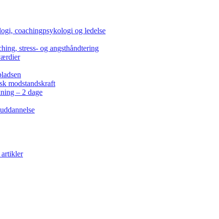
ogi, coachingpsykologi og ledelse
hing, stress- og angsthåndtering
værdier
pladsen
isk modstandskraft
kning – 2 dage
 uddannelse
artikler