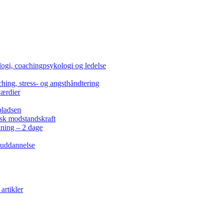
ogi, coachingpsykologi og ledelse
hing, stress- og angsthåndtering
værdier
pladsen
isk modstandskraft
kning – 2 dage
 uddannelse
artikler