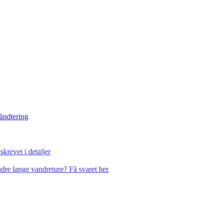
håndtering
krevet i detaljer
dre lange vandreture? Få svaret her