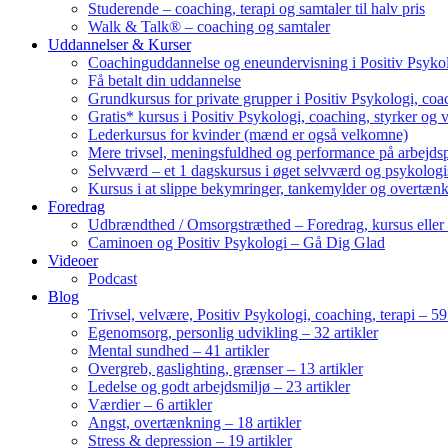
Studerende – coaching, terapi og samtaler til halv pris
Walk & Talk® – coaching og samtaler
Uddannelser & Kurser
Coachinguddannelse og eneundervisning i Positiv Psykol
Få betalt din uddannelse
Grundkursus for private grupper i Positiv Psykologi, coac
Gratis* kursus i Positiv Psykologi, coaching, styrker og 
Lederkursus for kvinder (mænd er også velkomne)
Mere trivsel, meningsfuldhed og performance på arbejds
Selvværd – et 1 dagskursus i øget selvværd og psykolog
Kursus i at slippe bekymringer, tankemylder og overtæn
Foredrag
Udbrændthed / Omsorgstræthed – Foredrag, kursus eller
Caminoen og Positiv Psykologi – Gå Dig Glad
Videoer
Podcast
Blog
Trivsel, velvære, Positiv Psykologi, coaching, terapi – 59 
Egenomsorg, personlig udvikling – 32 artikler
Mental sundhed – 41 artikler
Overgreb, gaslighting, grænser – 13 artikler
Ledelse og godt arbejdsmiljø – 23 artikler
Værdier – 6 artikler
Angst, overtænkning – 18 artikler
Stress & depression – 19 artikler