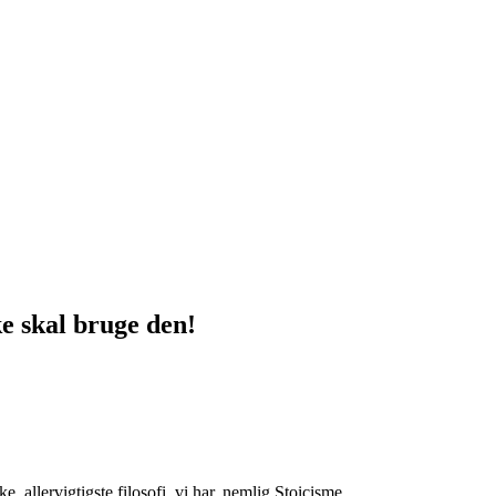
e skal bruge den!
ske, allervigtigste filosofi, vi har, nemlig Stoicisme.