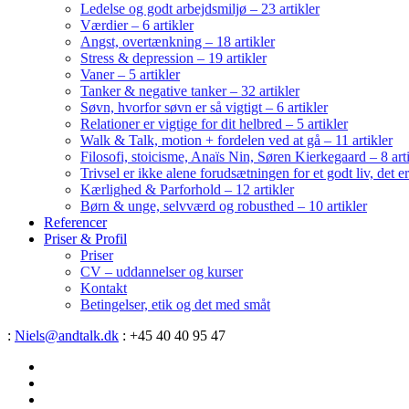
Ledelse og godt arbejdsmiljø – 23 artikler
Værdier – 6 artikler
Angst, overtænkning – 18 artikler
Stress & depression – 19 artikler
Vaner – 5 artikler
Tanker & negative tanker – 32 artikler
Søvn, hvorfor søvn er så vigtigt – 6 artikler
Relationer er vigtige for dit helbred – 5 artikler
Walk & Talk, motion + fordelen ved at gå – 11 artikler
Filosofi, stoicisme, Anaïs Nin, Søren Kierkegaard – 8 art
Trivsel er ikke alene forudsætningen for et godt liv, det 
Kærlighed & Parforhold – 12 artikler
Børn & unge, selvværd og robusthed – 10 artikler
Referencer
Priser & Profil
Priser
CV – uddannelser og kurser
Kontakt
Betingelser, etik og det med småt
:
Niels@andtalk.dk
: +45 40 40 95 47