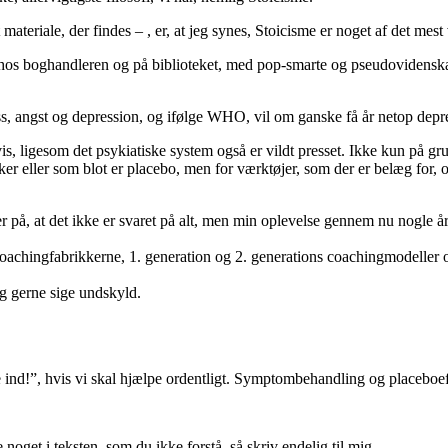
materiale, der findes – , er, at jeg synes, Stoicisme er noget af det mest
er hos boghandleren og på biblioteket, med pop-smarte og pseudovidensk
ss, angst og depression, og ifølge WHO, vil om ganske få år netop depre
, ligesom det psykiatiske system også er vildt presset. Ikke kun på gru
er eller som blot er placebo, men for værktøjer, som der er belæg for, og
ker på, at det ikke er svaret på alt, men min oplevelse gennem nu nogle 
oachingfabrikkerne, 1. generation og 2. generations coachingmodeller og
jeg gerne sige undskyld.
 ind!”, hvis vi skal hjælpe ordentligt. Symptombehandling og placeboeff
oget i teksten, som du ikke forstå, så skriv endelig til mig.