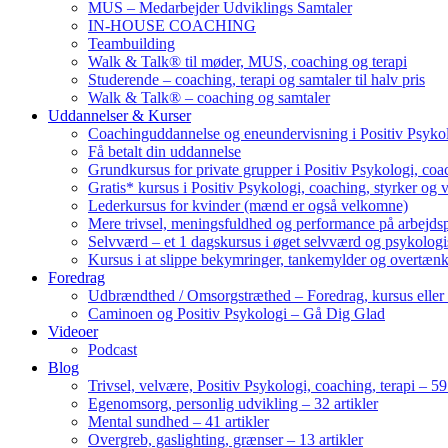
MUS – Medarbejder Udviklings Samtaler
IN-HOUSE COACHING
Teambuilding
Walk & Talk® til møder, MUS, coaching og terapi
Studerende – coaching, terapi og samtaler til halv pris
Walk & Talk® – coaching og samtaler
Uddannelser & Kurser
Coachinguddannelse og eneundervisning i Positiv Psykol
Få betalt din uddannelse
Grundkursus for private grupper i Positiv Psykologi, coac
Gratis* kursus i Positiv Psykologi, coaching, styrker og 
Lederkursus for kvinder (mænd er også velkomne)
Mere trivsel, meningsfuldhed og performance på arbejds
Selvværd – et 1 dagskursus i øget selvværd og psykolog
Kursus i at slippe bekymringer, tankemylder og overtæn
Foredrag
Udbrændthed / Omsorgstræthed – Foredrag, kursus eller
Caminoen og Positiv Psykologi – Gå Dig Glad
Videoer
Podcast
Blog
Trivsel, velvære, Positiv Psykologi, coaching, terapi – 59 
Egenomsorg, personlig udvikling – 32 artikler
Mental sundhed – 41 artikler
Overgreb, gaslighting, grænser – 13 artikler