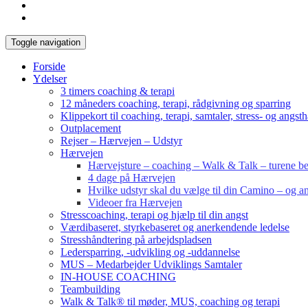
Toggle navigation
Forside
Ydelser
3 timers coaching & terapi
12 måneders coaching, terapi, rådgivning og sparring
Klippekort til coaching, terapi, samtaler, stress- og angst
Outplacement
Rejser – Hærvejen – Udstyr
Hærvejen
Hærvejsture – coaching – Walk & Talk – turene bes
4 dage på Hærvejen
Hvilke udstyr skal du vælge til din Camino – og an
Videoer fra Hærvejen
Stresscoaching, terapi og hjælp til din angst
Værdibaseret, styrkebaseret og anerkendende ledelse
Stresshåndtering på arbejdspladsen
Ledersparring, -udvikling og -uddannelse
MUS – Medarbejder Udviklings Samtaler
IN-HOUSE COACHING
Teambuilding
Walk & Talk® til møder, MUS, coaching og terapi