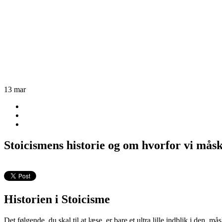
13
mar
Stoicismens historie og om hvorfor vi måsk
Historien i Stoicisme
Det følgende, du skal til at læse, er bare et ultra lille indblik i den, må