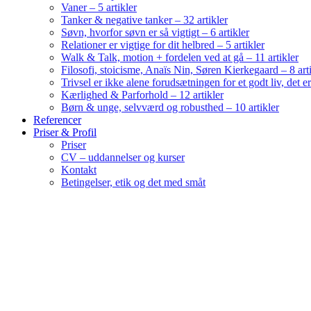
Vaner – 5 artikler
Tanker & negative tanker – 32 artikler
Søvn, hvorfor søvn er så vigtigt – 6 artikler
Relationer er vigtige for dit helbred – 5 artikler
Walk & Talk, motion + fordelen ved at gå – 11 artikler
Filosofi, stoicisme, Anaïs Nin, Søren Kierkegaard – 8 art
Trivsel er ikke alene forudsætningen for et godt liv, det 
Kærlighed & Parforhold – 12 artikler
Børn & unge, selvværd og robusthed – 10 artikler
Referencer
Priser & Profil
Priser
CV – uddannelser og kurser
Kontakt
Betingelser, etik og det med småt