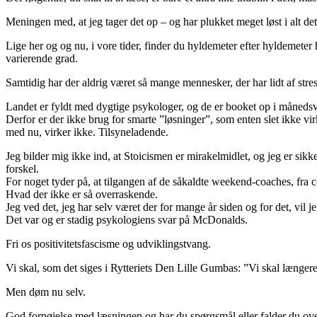
Meningen med, at jeg tager det op – og har plukket meget løst i alt det 
Lige her og og nu, i vore tider, finder du hyldemeter efter hyldemet
varierende grad.
Samtidig har der aldrig været så mange mennesker, der har lidt af stre
Landet er fyldt med dygtige psykologer, og de er booket op i månedsvis
Derfor er der ikke brug for smarte ”løsninger”, som enten slet ikke virk
med nu, virker ikke. Tilsyneladende.
Jeg bilder mig ikke ind, at Stoicismen er mirakelmidlet, og jeg er sik
forskel.
For noget tyder på, at tilgangen af de såkaldte weekend-coaches, fra c
Hvad der ikke er så overraskende.
Jeg ved det, jeg har selv været der for mange år siden og for det, vil 
Det var og er stadig psykologiens svar på McDonalds.
Fri os positivitetsfascisme og udviklingstvang.
Vi skal, som det siges i Rytteriets Den Lille Gumbas: ”Vi skal længere
Men døm nu selv.
God fornøjelse med læsningen og har du spørgsmål eller falder du ove n