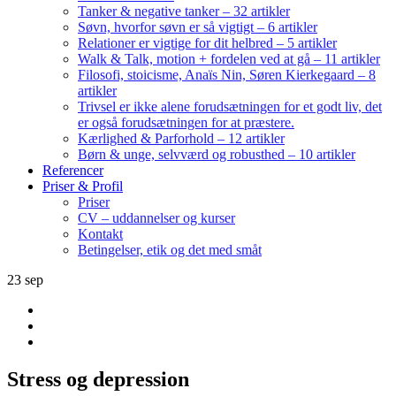
Tanker & negative tanker – 32 artikler
Søvn, hvorfor søvn er så vigtigt – 6 artikler
Relationer er vigtige for dit helbred – 5 artikler
Walk & Talk, motion + fordelen ved at gå – 11 artikler
Filosofi, stoicisme, Anaïs Nin, Søren Kierkegaard – 8
artikler
Trivsel er ikke alene forudsætningen for et godt liv, det
er også forudsætningen for at præstere.
Kærlighed & Parforhold – 12 artikler
Børn & unge, selvværd og robusthed – 10 artikler
Referencer
Priser & Profil
Priser
CV – uddannelser og kurser
Kontakt
Betingelser, etik og det med småt
23
sep
Stress og depression