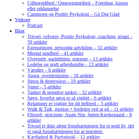
Udbrændthed / Omsorgstræthed – Foredrag, kursus
eller uddannelse
Caminoen og Positiv Psykologi – Gå Dig Glad
Videoer
Podcast
Blog
Trivsel, velvære, Positiv Psykologi, coaching, terapi –
59 artikler
Egenomsorg, personlig udvikling – 32 artikler
Mental sundhed – 41 artikler
Overgreb, gaslighting, grænser – 13 artikler
Ledelse og godt arbejdsmiljø – 23 artikler
Værdier – 6 artikler
Angst, overtænkning – 18 artikler
Stress & depression – 19 artikler
Vaner – 5 artikler
Tanker & negative tanker – 32 artikler
Søvn, hvorfor søvn er så vigtigt – 6 artikler
Relationer er vigtige for dit helbred – 5 artikler
Walk & Talk, motion + fordelen ved at gå – 11 artikler
Filosofi, stoicisme, Anaïs Nin, Søren Kierkegaard – 8
artikler
Trivsel er ikke alene forudsætningen for et godt liv, det
er også forudsætningen for at præstere.
Kærlighed & Parforhold – 12 artikler