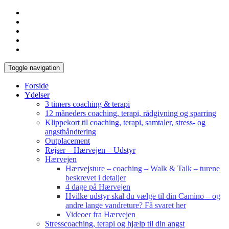
Toggle navigation
Forside
Ydelser
3 timers coaching & terapi
12 måneders coaching, terapi, rådgivning og sparring
Klippekort til coaching, terapi, samtaler, stress- og
angsthåndtering
Outplacement
Rejser – Hærvejen – Udstyr
Hærvejen
Hærvejsture – coaching – Walk & Talk – turene
beskrevet i detaljer
4 dage på Hærvejen
Hvilke udstyr skal du vælge til din Camino – og
andre lange vandreture? Få svaret her
Videoer fra Hærvejen
Stresscoaching, terapi og hjælp til din angst