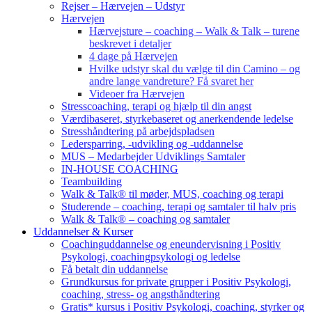
Rejser – Hærvejen – Udstyr
Hærvejen
Hærvejsture – coaching – Walk & Talk – turene
beskrevet i detaljer
4 dage på Hærvejen
Hvilke udstyr skal du vælge til din Camino – og
andre lange vandreture? Få svaret her
Videoer fra Hærvejen
Stresscoaching, terapi og hjælp til din angst
Værdibaseret, styrkebaseret og anerkendende ledelse
Stresshåndtering på arbejdspladsen
Ledersparring, -udvikling og -uddannelse
MUS – Medarbejder Udviklings Samtaler
IN-HOUSE COACHING
Teambuilding
Walk & Talk® til møder, MUS, coaching og terapi
Studerende – coaching, terapi og samtaler til halv pris
Walk & Talk® – coaching og samtaler
Uddannelser & Kurser
Coachinguddannelse og eneundervisning i Positiv
Psykologi, coachingpsykologi og ledelse
Få betalt din uddannelse
Grundkursus for private grupper i Positiv Psykologi,
coaching, stress- og angsthåndtering
Gratis* kursus i Positiv Psykologi, coaching, styrker og