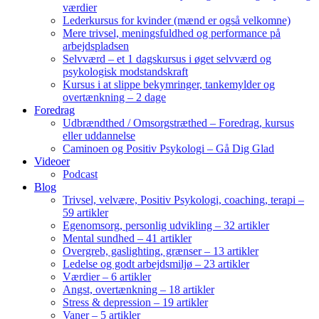
værdier
Lederkursus for kvinder (mænd er også velkomne)
Mere trivsel, meningsfuldhed og performance på
arbejdspladsen
Selvværd – et 1 dagskursus i øget selvværd og
psykologisk modstandskraft
Kursus i at slippe bekymringer, tankemylder og
overtænkning – 2 dage
Foredrag
Udbrændthed / Omsorgstræthed – Foredrag, kursus
eller uddannelse
Caminoen og Positiv Psykologi – Gå Dig Glad
Videoer
Podcast
Blog
Trivsel, velvære, Positiv Psykologi, coaching, terapi –
59 artikler
Egenomsorg, personlig udvikling – 32 artikler
Mental sundhed – 41 artikler
Overgreb, gaslighting, grænser – 13 artikler
Ledelse og godt arbejdsmiljø – 23 artikler
Værdier – 6 artikler
Angst, overtænkning – 18 artikler
Stress & depression – 19 artikler
Vaner – 5 artikler