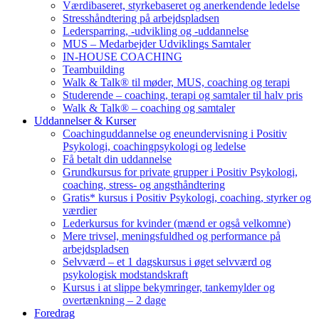
Værdibaseret, styrkebaseret og anerkendende ledelse
Stresshåndtering på arbejdspladsen
Ledersparring, -udvikling og -uddannelse
MUS – Medarbejder Udviklings Samtaler
IN-HOUSE COACHING
Teambuilding
Walk & Talk® til møder, MUS, coaching og terapi
Studerende – coaching, terapi og samtaler til halv pris
Walk & Talk® – coaching og samtaler
Uddannelser & Kurser
Coachinguddannelse og eneundervisning i Positiv
Psykologi, coachingpsykologi og ledelse
Få betalt din uddannelse
Grundkursus for private grupper i Positiv Psykologi,
coaching, stress- og angsthåndtering
Gratis* kursus i Positiv Psykologi, coaching, styrker og
værdier
Lederkursus for kvinder (mænd er også velkomne)
Mere trivsel, meningsfuldhed og performance på
arbejdspladsen
Selvværd – et 1 dagskursus i øget selvværd og
psykologisk modstandskraft
Kursus i at slippe bekymringer, tankemylder og
overtænkning – 2 dage
Foredrag