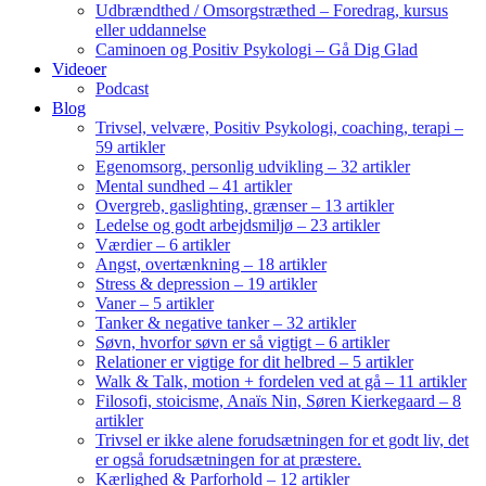
Udbrændthed / Omsorgstræthed – Foredrag, kursus
eller uddannelse
Caminoen og Positiv Psykologi – Gå Dig Glad
Videoer
Podcast
Blog
Trivsel, velvære, Positiv Psykologi, coaching, terapi –
59 artikler
Egenomsorg, personlig udvikling – 32 artikler
Mental sundhed – 41 artikler
Overgreb, gaslighting, grænser – 13 artikler
Ledelse og godt arbejdsmiljø – 23 artikler
Værdier – 6 artikler
Angst, overtænkning – 18 artikler
Stress & depression – 19 artikler
Vaner – 5 artikler
Tanker & negative tanker – 32 artikler
Søvn, hvorfor søvn er så vigtigt – 6 artikler
Relationer er vigtige for dit helbred – 5 artikler
Walk & Talk, motion + fordelen ved at gå – 11 artikler
Filosofi, stoicisme, Anaïs Nin, Søren Kierkegaard – 8
artikler
Trivsel er ikke alene forudsætningen for et godt liv, det
er også forudsætningen for at præstere.
Kærlighed & Parforhold – 12 artikler