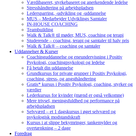
Værdibaseret, styrkebaseret og anerkendende ledelse
Stresshåndtering på arbejdspladsen
Ledersparring, -udvikling og -uddannelse
MUS – Medarbejder Udviklings Samtaler
IN-HOUSE COACHING
Teambuilding
Walk & Talk® til møder, MUS, coaching og terapi
Studerende – coaching, terapi og samtaler til halv pris
Walk & Talk® – coaching og samtaler
Uddannelser & Kurser
Coachinguddannelse og eneundervisning i Positiv
Psykologi, coachingpsykologi og ledelse
Få betalt din uddannelse
Grundkursus for private grupper i Positiv Psykologi,
coaching, stress- og angsthåndtering
Gratis* kursus i Positiv Psykologi, coaching, styrker og
værdier
Lederkursus for kvinder (mænd er også velkomne)
Mere trivsel, meningsfuldhed og performance på
arbejdspladsen
Selvværd – et 1 dagskursus i øget selvværd og
psykologisk modstandskraft
Kursus i at slippe bekymringer, tankemylder og
overtænkning – 2 dage
Foredrag