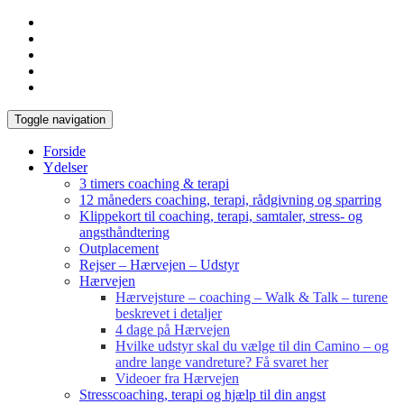
Toggle navigation
Forside
Ydelser
3 timers coaching & terapi
12 måneders coaching, terapi, rådgivning og sparring
Klippekort til coaching, terapi, samtaler, stress- og
angsthåndtering
Outplacement
Rejser – Hærvejen – Udstyr
Hærvejen
Hærvejsture – coaching – Walk & Talk – turene
beskrevet i detaljer
4 dage på Hærvejen
Hvilke udstyr skal du vælge til din Camino – og
andre lange vandreture? Få svaret her
Videoer fra Hærvejen
Stresscoaching, terapi og hjælp til din angst