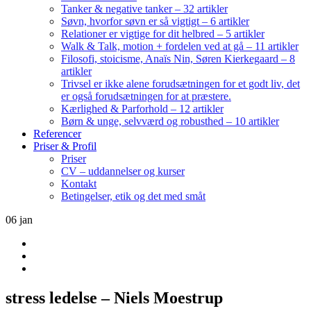
Tanker & negative tanker – 32 artikler
Søvn, hvorfor søvn er så vigtigt – 6 artikler
Relationer er vigtige for dit helbred – 5 artikler
Walk & Talk, motion + fordelen ved at gå – 11 artikler
Filosofi, stoicisme, Anaïs Nin, Søren Kierkegaard – 8
artikler
Trivsel er ikke alene forudsætningen for et godt liv, det
er også forudsætningen for at præstere.
Kærlighed & Parforhold – 12 artikler
Børn & unge, selvværd og robusthed – 10 artikler
Referencer
Priser & Profil
Priser
CV – uddannelser og kurser
Kontakt
Betingelser, etik og det med småt
06
jan
stress ledelse – Niels Moestrup