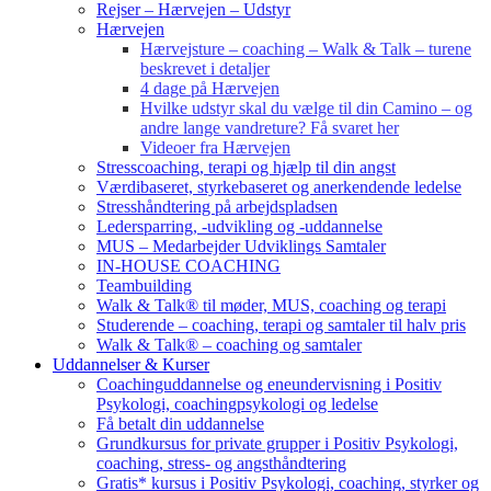
Rejser – Hærvejen – Udstyr
Hærvejen
Hærvejsture – coaching – Walk & Talk – turene
beskrevet i detaljer
4 dage på Hærvejen
Hvilke udstyr skal du vælge til din Camino – og
andre lange vandreture? Få svaret her
Videoer fra Hærvejen
Stresscoaching, terapi og hjælp til din angst
Værdibaseret, styrkebaseret og anerkendende ledelse
Stresshåndtering på arbejdspladsen
Ledersparring, -udvikling og -uddannelse
MUS – Medarbejder Udviklings Samtaler
IN-HOUSE COACHING
Teambuilding
Walk & Talk® til møder, MUS, coaching og terapi
Studerende – coaching, terapi og samtaler til halv pris
Walk & Talk® – coaching og samtaler
Uddannelser & Kurser
Coachinguddannelse og eneundervisning i Positiv
Psykologi, coachingpsykologi og ledelse
Få betalt din uddannelse
Grundkursus for private grupper i Positiv Psykologi,
coaching, stress- og angsthåndtering
Gratis* kursus i Positiv Psykologi, coaching, styrker og