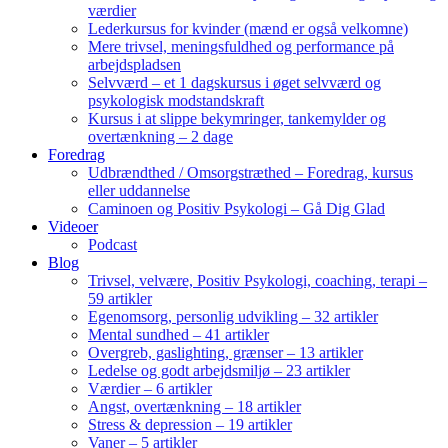
værdier
Lederkursus for kvinder (mænd er også velkomne)
Mere trivsel, meningsfuldhed og performance på
arbejdspladsen
Selvværd – et 1 dagskursus i øget selvværd og
psykologisk modstandskraft
Kursus i at slippe bekymringer, tankemylder og
overtænkning – 2 dage
Foredrag
Udbrændthed / Omsorgstræthed – Foredrag, kursus
eller uddannelse
Caminoen og Positiv Psykologi – Gå Dig Glad
Videoer
Podcast
Blog
Trivsel, velvære, Positiv Psykologi, coaching, terapi –
59 artikler
Egenomsorg, personlig udvikling – 32 artikler
Mental sundhed – 41 artikler
Overgreb, gaslighting, grænser – 13 artikler
Ledelse og godt arbejdsmiljø – 23 artikler
Værdier – 6 artikler
Angst, overtænkning – 18 artikler
Stress & depression – 19 artikler
Vaner – 5 artikler