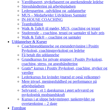
Værdibaseret, styrkebaseret og anerkendende ledelse
Stresshåndtering på arbejdspladsen
Ledersparring, -udvikling og -uddannelse
MUS – Medarbejder Udviklings Samtaler
IN-HOUSE COACHING
Teambuilding
Walk & Talk® til møder, MUS, coaching og terapi
Studerende – coaching, terapi og samtaler til halv pris
Walk & Talk® – coaching og samtaler
Uddannelser & Kurser
Coachinguddannelse og eneundervisning i Positiv
Psykologi, coachingpsykologi og ledelse
Få betalt din uddannelse
Grundkursus for private grupper i Positiv Psykologi,
coaching, stress- og angsthåndtering
Gratis* kursus i Positiv Psykologi, coaching, styrker og
værdier
Lederkursus for kvinder (mænd er også velkomne)
Mere trivsel, meningsfuldhed og performance på
arbejdspladsen
Selvværd – et 1 dagskursus i øget selvværd og
psykologisk modstandskraft
Kursus i at slippe bekymringer, tankemylder og
overtænkning – 2 dage
Foredrag