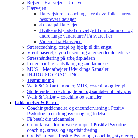
Rejser – Hærvejen – Udstyr
Hærvejen
Hærvejsture – coaching – Walk & Talk – turene
beskrevet i detaljer
4 dage på Hærvejen
Hvilke udstyr skal du vælge til din Camino – og
andre lange vandreture? Få svaret her
Videoer fra Hærvejen
Stresscoaching, terapi og hjælp til din angst
Værdibaseret, styrkebaseret og anerkendende ledelse
Stresshåndtering på arbejdspladsen
Ledersparring, -udvikling og -uddannelse
MUS – Medarbejder Udviklings Samtaler
IN-HOUSE COACHING
Teambuilding
Walk & Talk® til møder, MUS, coaching og terapi
Studerende – coaching, terapi og samtaler til halv pris
Walk & Talk® – coaching og samtaler
Uddannelser & Kurser
Coachinguddannelse og eneundervisning i Positiv
Psykologi, coachingpsykologi og ledelse
Få betalt din uddannelse
Grundkursus for private grupper i Positiv Psykologi,
coaching, stress- og angsthåndtering
Gratis* kursus i Positiv Psykologi, coaching, styrker og