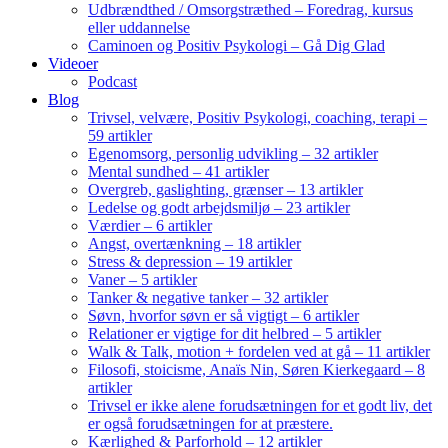
Udbrændthed / Omsorgstræthed – Foredrag, kursus
eller uddannelse
Caminoen og Positiv Psykologi – Gå Dig Glad
Videoer
Podcast
Blog
Trivsel, velvære, Positiv Psykologi, coaching, terapi –
59 artikler
Egenomsorg, personlig udvikling – 32 artikler
Mental sundhed – 41 artikler
Overgreb, gaslighting, grænser – 13 artikler
Ledelse og godt arbejdsmiljø – 23 artikler
Værdier – 6 artikler
Angst, overtænkning – 18 artikler
Stress & depression – 19 artikler
Vaner – 5 artikler
Tanker & negative tanker – 32 artikler
Søvn, hvorfor søvn er så vigtigt – 6 artikler
Relationer er vigtige for dit helbred – 5 artikler
Walk & Talk, motion + fordelen ved at gå – 11 artikler
Filosofi, stoicisme, Anaïs Nin, Søren Kierkegaard – 8
artikler
Trivsel er ikke alene forudsætningen for et godt liv, det
er også forudsætningen for at præstere.
Kærlighed & Parforhold – 12 artikler