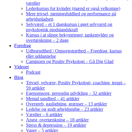
værdier
Lederkursus for kvinder (mænd er også velkomne)
Mere trivsel, meningsfuldhed og performance på
arbejdspladsen
Selvværd – et 1 dagskursus i øget selvværd og
psykologisk modstandskraft
Kursus i at slippe bekymringer, tankemylder og
overtænkning – 2 dage
Foredrag
Udbrændthed / Omsorgstræthed – Foredrag, kursus
eller uddannelse
Caminoen og Positiv Psykologi – Gå Dig Glad
Videoer
Podcast
Blog
Trivsel, velvære, Positiv Psykologi, coaching, terapi –
59 artikler
Egenomsorg, personlig udvikling – 32 artikler
Mental sundhed – 41 artikler
Overgreb, gaslighting, grænser – 13 artikler
Ledelse og godt arbejdsmiljø – 23 artikler
Værdier – 6 artikler
Angst, overtænkning – 18 artikler
Stress & depression – 19 artikler
Vaner – 5 artikler