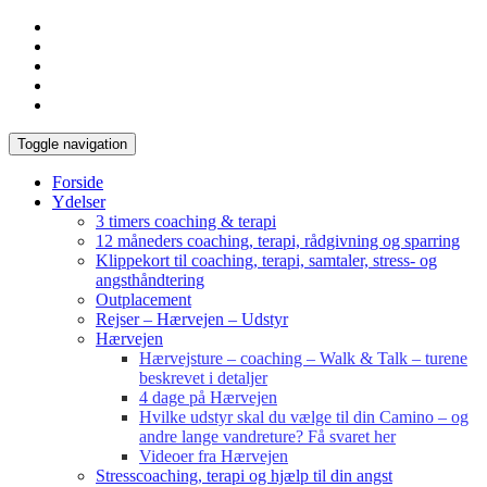
Toggle navigation
Forside
Ydelser
3 timers coaching & terapi
12 måneders coaching, terapi, rådgivning og sparring
Klippekort til coaching, terapi, samtaler, stress- og
angsthåndtering
Outplacement
Rejser – Hærvejen – Udstyr
Hærvejen
Hærvejsture – coaching – Walk & Talk – turene
beskrevet i detaljer
4 dage på Hærvejen
Hvilke udstyr skal du vælge til din Camino – og
andre lange vandreture? Få svaret her
Videoer fra Hærvejen
Stresscoaching, terapi og hjælp til din angst