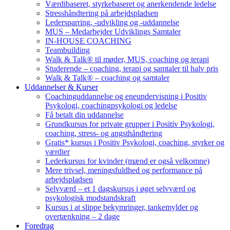
Værdibaseret, styrkebaseret og anerkendende ledelse
Stresshåndtering på arbejdspladsen
Ledersparring, -udvikling og -uddannelse
MUS – Medarbejder Udviklings Samtaler
IN-HOUSE COACHING
Teambuilding
Walk & Talk® til møder, MUS, coaching og terapi
Studerende – coaching, terapi og samtaler til halv pris
Walk & Talk® – coaching og samtaler
Uddannelser & Kurser
Coachinguddannelse og eneundervisning i Positiv
Psykologi, coachingpsykologi og ledelse
Få betalt din uddannelse
Grundkursus for private grupper i Positiv Psykologi,
coaching, stress- og angsthåndtering
Gratis* kursus i Positiv Psykologi, coaching, styrker og
værdier
Lederkursus for kvinder (mænd er også velkomne)
Mere trivsel, meningsfuldhed og performance på
arbejdspladsen
Selvværd – et 1 dagskursus i øget selvværd og
psykologisk modstandskraft
Kursus i at slippe bekymringer, tankemylder og
overtænkning – 2 dage
Foredrag