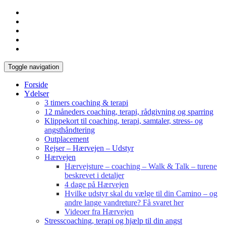
Toggle navigation
Forside
Ydelser
3 timers coaching & terapi
12 måneders coaching, terapi, rådgivning og sparring
Klippekort til coaching, terapi, samtaler, stress- og
angsthåndtering
Outplacement
Rejser – Hærvejen – Udstyr
Hærvejen
Hærvejsture – coaching – Walk & Talk – turene
beskrevet i detaljer
4 dage på Hærvejen
Hvilke udstyr skal du vælge til din Camino – og
andre lange vandreture? Få svaret her
Videoer fra Hærvejen
Stresscoaching, terapi og hjælp til din angst