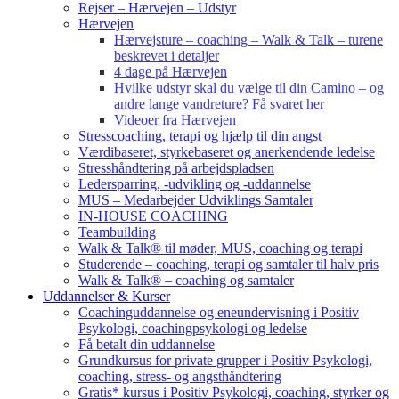
Rejser – Hærvejen – Udstyr
Hærvejen
Hærvejsture – coaching – Walk & Talk – turene
beskrevet i detaljer
4 dage på Hærvejen
Hvilke udstyr skal du vælge til din Camino – og
andre lange vandreture? Få svaret her
Videoer fra Hærvejen
Stresscoaching, terapi og hjælp til din angst
Værdibaseret, styrkebaseret og anerkendende ledelse
Stresshåndtering på arbejdspladsen
Ledersparring, -udvikling og -uddannelse
MUS – Medarbejder Udviklings Samtaler
IN-HOUSE COACHING
Teambuilding
Walk & Talk® til møder, MUS, coaching og terapi
Studerende – coaching, terapi og samtaler til halv pris
Walk & Talk® – coaching og samtaler
Uddannelser & Kurser
Coachinguddannelse og eneundervisning i Positiv
Psykologi, coachingpsykologi og ledelse
Få betalt din uddannelse
Grundkursus for private grupper i Positiv Psykologi,
coaching, stress- og angsthåndtering
Gratis* kursus i Positiv Psykologi, coaching, styrker og