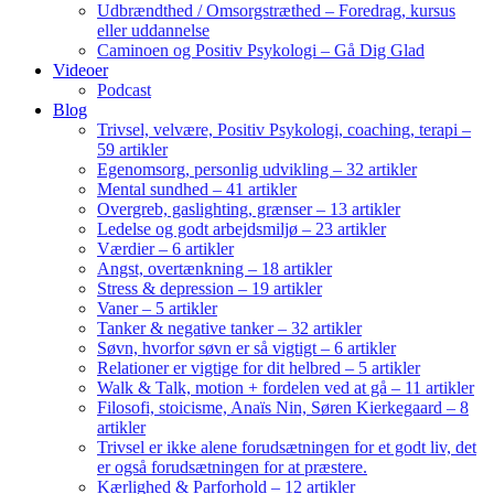
Udbrændthed / Omsorgstræthed – Foredrag, kursus
eller uddannelse
Caminoen og Positiv Psykologi – Gå Dig Glad
Videoer
Podcast
Blog
Trivsel, velvære, Positiv Psykologi, coaching, terapi –
59 artikler
Egenomsorg, personlig udvikling – 32 artikler
Mental sundhed – 41 artikler
Overgreb, gaslighting, grænser – 13 artikler
Ledelse og godt arbejdsmiljø – 23 artikler
Værdier – 6 artikler
Angst, overtænkning – 18 artikler
Stress & depression – 19 artikler
Vaner – 5 artikler
Tanker & negative tanker – 32 artikler
Søvn, hvorfor søvn er så vigtigt – 6 artikler
Relationer er vigtige for dit helbred – 5 artikler
Walk & Talk, motion + fordelen ved at gå – 11 artikler
Filosofi, stoicisme, Anaïs Nin, Søren Kierkegaard – 8
artikler
Trivsel er ikke alene forudsætningen for et godt liv, det
er også forudsætningen for at præstere.
Kærlighed & Parforhold – 12 artikler