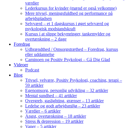
værdier
Lederkursus for kvinder (mænd er også velkomne)
Mere trivsel, meningsfuldhed og performance på
arbejdspladsen
Selvværd – et 1 dagskursus i øget selvværd og
psykologisk modstandskraft
Kursus i at slippe bekymringer, tankemylder og
overtænkning – 2 dage
Foredrag
Udbrændthed / Omsorgstræthed – Foredrag, kursus
eller uddannelse
Caminoen og Positiv Psykologi – Gå Dig Glad
Videoer
Podcast
Blog
Trivsel, velvære, Positiv Psykologi, coaching, terapi –
59 artikler
Egenomsorg, personlig udvikling – 32 artikler
Mental sundhed – 41 artikler
Overgreb, gaslighting, grænser – 13 artikler
Ledelse og godt arbejdsmiljø – 23 artikler
Værdier – 6 artikler
Angst, overtænkning – 18 artikler
Stress & depression – 19 artikler
Vaner – 5 artikler