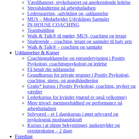
Værdibaseret, styrkebaseret og anerkendende ledelse
Stresshåndtering på arbejdspladsen
Ledersparring, -udvikling og -uddannelse
MUS – Medarbejder Udviklings Samtaler
IN-HOUSE COACHING
Teambuilding
Walk & Talk® til møder, MUS, coaching og terapi
Studerende – coaching, terapi og samtaler til halv pris
Walk & Talk® – coaching og samtaler
Uddannelser & Kurser
Coachinguddannelse og eneundervisning i Positiv
Psykologi, coachingpsykologi og ledelse
Få betalt din uddannelse
Grundkursus for private grupper i Positiv Psykologi,
coaching, stress- og angsthåndtering
Gratis* kursus i Positiv Psykologi, coaching, styrker og
værdier
Lederkursus for kvinder (mænd er også velkomne)
Mere trivsel, meningsfuldhed og performance på
arbejdspladsen
Selvværd – et 1 dagskursus i øget selvværd og
psykologisk modstandskraft
Kursus i at slippe bekymringer, tankemylder og
overtænkning – 2 dage
Foredrag