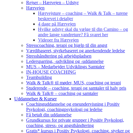
Rejser – Hærvejen – Udstyr
Hærvejen
Hærvejsture – coaching – Walk & Talk – turene
beskrevet i detaljer
4 dage på Hærvejen
Hvilke udstyr skal du vælge til din Camino – og
andre lange vandreture? Få svaret her
Videoer fra Hærvejen
Stresscoaching, terapi og hjælp til din angst
Værdibaseret, styrkebaseret og anerkendende ledelse
Stresshåndtering på arbejdspladsen
Ledersparring, -udvikling og -uddannelse
MUS – Medarbejder Udviklings Samtaler
IN-HOUSE COACHING
Teambuilding
Walk & Talk® til møder, MUS, coaching og terapi
Studerende – coaching, terapi og samtaler til halv pris
Walk & Talk® – coaching og samtaler
Uddannelser & Kurser
Coachinguddannelse og eneundervisning i Positiv
Psykologi, coachingpsykologi og ledelse
Få betalt din uddannelse
Grundkursus for private grupper i Positiv Psykologi,
coaching, stress- og angsthåndtering
Gratis* kursus i Positiv Psykologi, coaching, styrker og