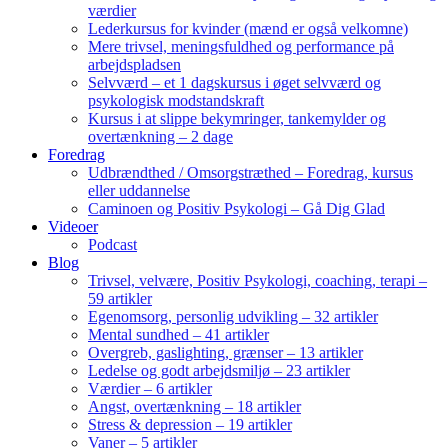
værdier
Lederkursus for kvinder (mænd er også velkomne)
Mere trivsel, meningsfuldhed og performance på
arbejdspladsen
Selvværd – et 1 dagskursus i øget selvværd og
psykologisk modstandskraft
Kursus i at slippe bekymringer, tankemylder og
overtænkning – 2 dage
Foredrag
Udbrændthed / Omsorgstræthed – Foredrag, kursus
eller uddannelse
Caminoen og Positiv Psykologi – Gå Dig Glad
Videoer
Podcast
Blog
Trivsel, velvære, Positiv Psykologi, coaching, terapi –
59 artikler
Egenomsorg, personlig udvikling – 32 artikler
Mental sundhed – 41 artikler
Overgreb, gaslighting, grænser – 13 artikler
Ledelse og godt arbejdsmiljø – 23 artikler
Værdier – 6 artikler
Angst, overtænkning – 18 artikler
Stress & depression – 19 artikler
Vaner – 5 artikler