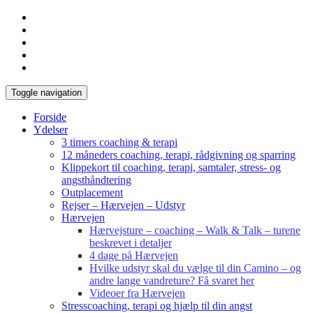
Toggle navigation
Forside
Ydelser
3 timers coaching & terapi
12 måneders coaching, terapi, rådgivning og sparring
Klippekort til coaching, terapi, samtaler, stress- og
angsthåndtering
Outplacement
Rejser – Hærvejen – Udstyr
Hærvejen
Hærvejsture – coaching – Walk & Talk – turene
beskrevet i detaljer
4 dage på Hærvejen
Hvilke udstyr skal du vælge til din Camino – og
andre lange vandreture? Få svaret her
Videoer fra Hærvejen
Stresscoaching, terapi og hjælp til din angst