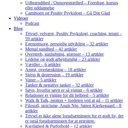
Udbrændthed / Omsorgstræthed – Foredrag, kursus
eller uddannelse
Caminoen og Positiv Psykologi – Gå Dig Glad
Videoer
Podcast
Blog
Trivsel, velvære, Positiv Psykologi, coaching, terapi –
59 artikler
Egenomsorg, personlig udvikling – 32 artikler
Mental sundhed – 41 artikler
Overgreb, gaslighting, grænser – 13 artikler
Ledelse og godt arbejdsmiljø – 23 artikler
Værdier – 6 artikler
Angst, overtænkning – 18 artikler
Stress & depression – 19 artikler
Vaner – 5 artikler
Tanker & negative tanker – 32 artikler
Søvn, hvorfor søvn er så vigtigt – 6 artikler
Relationer er vigtige for dit helbred – 5 artikler
Walk & Talk, motion + fordelen ved at gå – 11 artikler
Filosofi, stoicisme, Anaïs Nin, Søren Kierkegaard – 8
artikler
Trivsel er ikke alene forudsætningen for et godt liv, det
er også forudsætningen for at præstere.
Kærlighed & Parforhold – 12 artikler