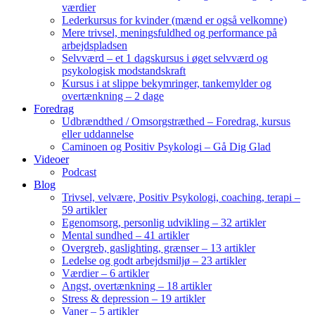
værdier
Lederkursus for kvinder (mænd er også velkomne)
Mere trivsel, meningsfuldhed og performance på
arbejdspladsen
Selvværd – et 1 dagskursus i øget selvværd og
psykologisk modstandskraft
Kursus i at slippe bekymringer, tankemylder og
overtænkning – 2 dage
Foredrag
Udbrændthed / Omsorgstræthed – Foredrag, kursus
eller uddannelse
Caminoen og Positiv Psykologi – Gå Dig Glad
Videoer
Podcast
Blog
Trivsel, velvære, Positiv Psykologi, coaching, terapi –
59 artikler
Egenomsorg, personlig udvikling – 32 artikler
Mental sundhed – 41 artikler
Overgreb, gaslighting, grænser – 13 artikler
Ledelse og godt arbejdsmiljø – 23 artikler
Værdier – 6 artikler
Angst, overtænkning – 18 artikler
Stress & depression – 19 artikler
Vaner – 5 artikler