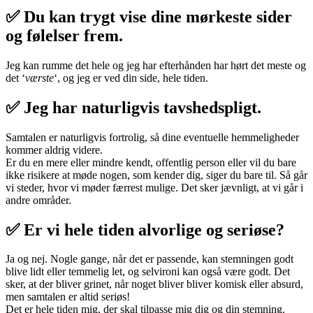
✅ Du kan trygt vise dine mørkeste sider
og følelser frem.
Jeg kan rumme det hele og jeg har efterhånden har hørt det meste og
det ‘
værste
‘, og jeg er ved din side, hele tiden.
✅ Jeg har naturligvis tavshedspligt.
Samtalen er naturligvis fortrolig, så dine eventuelle hemmeligheder
kommer aldrig videre.
Er du en mere eller mindre kendt, offentlig person eller vil du bare
ikke risikere at møde nogen, som kender dig, siger du bare til. Så går
vi steder, hvor vi møder færrest mulige. Det sker jævnligt, at vi går i
andre områder.
✅ Er vi hele tiden alvorlige og seriøse?
Ja og nej. Nogle gange, når det er passende, kan stemningen godt
blive lidt eller temmelig let, og selvironi kan også være godt. Det
sker, at der bliver grinet, når noget bliver bliver komisk eller absurd,
men samtalen er altid seriøs!
Det er hele tiden mig, der skal tilpasse mig dig og din stemning.