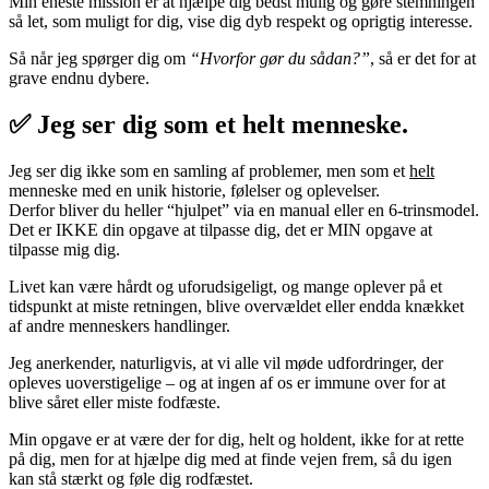
Min eneste mission er at hjælpe dig bedst mulig og gøre stemningen
så let, som muligt for dig, vise dig dyb respekt og oprigtig interesse.
Så når jeg spørger dig om
“Hvorfor gør du sådan?”
, så er det for at
grave endnu dybere.
✅ Jeg ser dig som et helt menneske.
Jeg ser dig ikke som en samling af problemer, men som et
helt
menneske med en unik historie, følelser og oplevelser.
Derfor bliver du heller “hjulpet” via en manual eller en 6-trinsmodel.
Det er IKKE din opgave at tilpasse dig, det er MIN opgave at
tilpasse mig dig.
Livet kan være hårdt og uforudsigeligt, og mange oplever på et
tidspunkt at miste retningen, blive overvældet eller endda knækket
af andre menneskers handlinger.
Jeg anerkender, naturligvis, at vi alle vil møde udfordringer, der
opleves uoverstigelige – og at ingen af os er immune over for at
blive såret eller miste fodfæste.
Min opgave er at være der for dig, helt og holdent, ikke for at rette
på dig, men for at hjælpe dig med at finde vejen frem, så du igen
kan stå stærkt og føle dig rodfæstet.