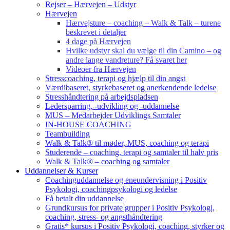
Rejser – Hærvejen – Udstyr
Hærvejen
Hærvejsture – coaching – Walk & Talk – turene
beskrevet i detaljer
4 dage på Hærvejen
Hvilke udstyr skal du vælge til din Camino – og
andre lange vandreture? Få svaret her
Videoer fra Hærvejen
Stresscoaching, terapi og hjælp til din angst
Værdibaseret, styrkebaseret og anerkendende ledelse
Stresshåndtering på arbejdspladsen
Ledersparring, -udvikling og -uddannelse
MUS – Medarbejder Udviklings Samtaler
IN-HOUSE COACHING
Teambuilding
Walk & Talk® til møder, MUS, coaching og terapi
Studerende – coaching, terapi og samtaler til halv pris
Walk & Talk® – coaching og samtaler
Uddannelser & Kurser
Coachinguddannelse og eneundervisning i Positiv
Psykologi, coachingpsykologi og ledelse
Få betalt din uddannelse
Grundkursus for private grupper i Positiv Psykologi,
coaching, stress- og angsthåndtering
Gratis* kursus i Positiv Psykologi, coaching, styrker og