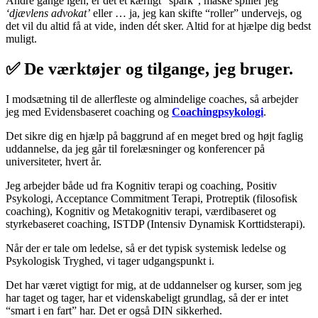
Andre gange igen, er det et kærligt “spark”, måske spiller jeg
‘djævlens advokat’
eller … ja, jeg kan skifte “roller” undervejs, og
det vil du altid få at vide, inden dét sker. Altid for at hjælpe dig bedst
muligt.
✅ De værktøjer og tilgange, jeg bruger.
I modsætning til de allerfleste og almindelige coaches, så arbejder
jeg med Evidensbaseret coaching og
Coachingpsykologi
.
Det sikre dig en hjælp på baggrund af en meget bred og højt faglig
uddannelse, da jeg går til forelæsninger og konferencer på
universiteter, hvert år.
Jeg arbejder både ud fra Kognitiv terapi og coaching, Positiv
Psykologi, Acceptance Commitment Terapi, Protreptik (filosofisk
coaching), Kognitiv og Metakognitiv terapi, værdibaseret og
styrkebaseret coaching, ISTDP (Intensiv Dynamisk Korttidsterapi).
Når der er tale om ledelse, så er det typisk systemisk ledelse og
Psykologisk Tryghed, vi tager udgangspunkt i.
Det har været vigtigt for mig, at de uddannelser og kurser, som jeg
har taget og tager, har et videnskabeligt grundlag, så der er intet
“smart i en fart” har. Det er også DIN sikkerhed.