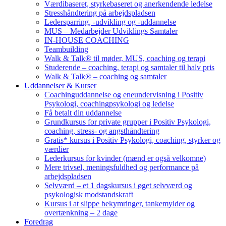
Værdibaseret, styrkebaseret og anerkendende ledelse
Stresshåndtering på arbejdspladsen
Ledersparring, -udvikling og -uddannelse
MUS – Medarbejder Udviklings Samtaler
IN-HOUSE COACHING
Teambuilding
Walk & Talk® til møder, MUS, coaching og terapi
Studerende – coaching, terapi og samtaler til halv pris
Walk & Talk® – coaching og samtaler
Uddannelser & Kurser
Coachinguddannelse og eneundervisning i Positiv
Psykologi, coachingpsykologi og ledelse
Få betalt din uddannelse
Grundkursus for private grupper i Positiv Psykologi,
coaching, stress- og angsthåndtering
Gratis* kursus i Positiv Psykologi, coaching, styrker og
værdier
Lederkursus for kvinder (mænd er også velkomne)
Mere trivsel, meningsfuldhed og performance på
arbejdspladsen
Selvværd – et 1 dagskursus i øget selvværd og
psykologisk modstandskraft
Kursus i at slippe bekymringer, tankemylder og
overtænkning – 2 dage
Foredrag