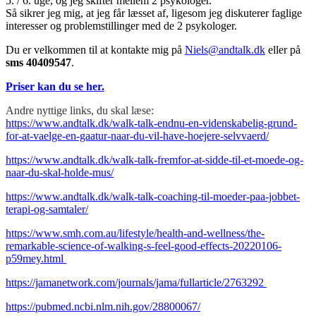
5. / 6. uge, og jeg skifter mellem 2 psykologer.
Så sikrer jeg mig, at jeg får læsset af, ligesom jeg diskuterer faglige
interesser og problemstillinger med de 2 psykologer.
Du er velkommen til at kontakte mig på
Niels@andtalk.dk
eller på
sms 40409547
.
Priser kan du se her.
Andre nyttige links, du skal læse:
https://www.andtalk.dk/walk-talk-endnu-en-videnskabelig-grund-
for-at-vaelge-en-gaatur-naar-du-vil-have-hoejere-selvvaerd/
https://www.andtalk.dk/walk-talk-fremfor-at-sidde-til-et-moede-og-
naar-du-skal-holde-mus/
https://www.andtalk.dk/walk-talk-coaching-til-moeder-paa-jobbet-
terapi-og-samtaler/
https://www.smh.com.au/lifestyle/health-and-wellness/the-
remarkable-science-of-walking-s-feel-good-effects-20220106-
p59mey.html
https://jamanetwork.com/journals/jama/fullarticle/2763292
https://pubmed.ncbi.nlm.nih.gov/28800067/