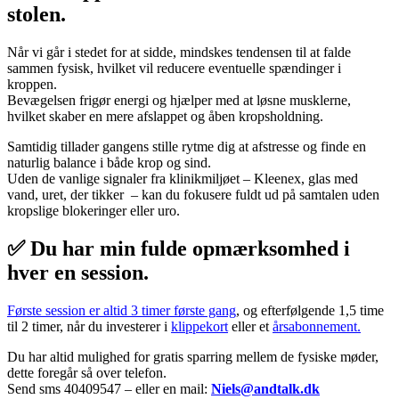
stolen.
Når vi går i stedet for at sidde, mindskes tendensen til at falde
sammen fysisk, hvilket vil reducere eventuelle spændinger i
kroppen.
Bevægelsen frigør energi og hjælper med at løsne musklerne,
hvilket skaber en mere afslappet og åben kropsholdning.
Samtidig tillader gangens stille rytme dig at afstresse og finde en
naturlig balance i både krop og sind.
Uden de vanlige signaler fra klinikmiljøet – Kleenex, glas med
vand, uret, der tikker – kan du fokusere fuldt ud på samtalen uden
kropslige blokeringer eller uro.
✅ Du har min fulde opmærksomhed i
hver en session.
Første session er altid 3 timer første gang
, og efterfølgende 1,5 time
til 2 timer, når du investerer i
klippekort
eller et
årsabonnement.
Du har altid mulighed for gratis sparring mellem de fysiske møder,
dette foregår så over telefon.
Send sms 40409547 – eller en mail:
Niels@andtalk.dk