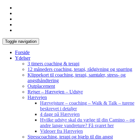
Toggle navigation
Forside
Ydelser
3 timers coaching & terapi
12 måneders coaching, terapi, rådgivning og sparring
Klippekort til coaching, terapi, samtaler, stress- og
angsthåndtering
Outplacement
Rejser – Hærvejen – Udstyr
Hærvejen
Hærvejsture – coaching – Walk & Talk – turene
beskrevet i detaljer
4 dage på Hærvejen
Hvilke udstyr skal du vælge til din Camino – og
andre lange vandreture? Få svaret her
Videoer fra Hærvejen
Stresscoaching, terapi og hjælp til din angst