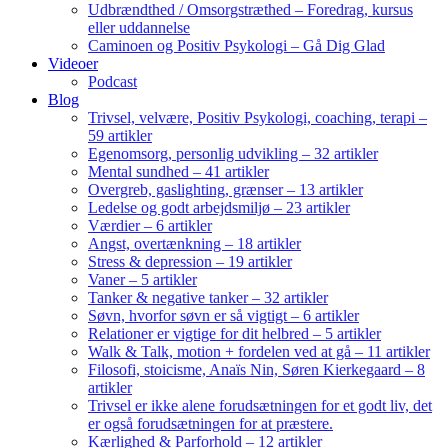
Udbrændthed / Omsorgstræthed – Foredrag, kursus
eller uddannelse
Caminoen og Positiv Psykologi – Gå Dig Glad
Videoer
Podcast
Blog
Trivsel, velvære, Positiv Psykologi, coaching, terapi –
59 artikler
Egenomsorg, personlig udvikling – 32 artikler
Mental sundhed – 41 artikler
Overgreb, gaslighting, grænser – 13 artikler
Ledelse og godt arbejdsmiljø – 23 artikler
Værdier – 6 artikler
Angst, overtænkning – 18 artikler
Stress & depression – 19 artikler
Vaner – 5 artikler
Tanker & negative tanker – 32 artikler
Søvn, hvorfor søvn er så vigtigt – 6 artikler
Relationer er vigtige for dit helbred – 5 artikler
Walk & Talk, motion + fordelen ved at gå – 11 artikler
Filosofi, stoicisme, Anaïs Nin, Søren Kierkegaard – 8
artikler
Trivsel er ikke alene forudsætningen for et godt liv, det
er også forudsætningen for at præstere.
Kærlighed & Parforhold – 12 artikler