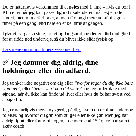
Du er naturligvis velkommen til at nøjes med 1 time – hvis du bor i
Kbh eller når jeg kan passe dig ind i kalenderen, når jeg er ude i
landet, men min erfaring er, at man får langt mere ud af at tage 3
timer på een gang, end bare en enkel time af gangen.
I øvrigt, så går vi stille, roligt og langsomt, og der er altid mulighed
for at sidde ned undervejs, så du bliver ikke slidt fysisk op.
Læs mere om min 3 timers sessioner her!
✅ Jeg dømmer dig aldrig, dine
holdninger eller din adfærd.
Jeg tænker ikke negativt om dig eller
‘hvorfor tager du dig ikke bare
sammen
‘, eller
‘hvor svært kan det være?’
og jeg ruller ikke med
øjnene, når du ikke kan finde ud livet eller hvis du fx har svært ved
at sige fra.
Jeg er naturligvis meget nysgerrig på dig, hvem du er, dine tanker og
følelser, og hvorfor du gør, som du gør eller ikke gør. Men jeg har
aldrig dømt eller fordømt nogen, i de mere end 15 år, jeg har været
aktiv coach.