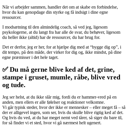
Når vi arbejder sammen, handler det om at skabe en forbindelse,
hvor du kan genopdage din styrke og få indsigt i dine egne
ressourcer.
I modsætning til den almindelig coach, så ved jeg, ligesom
psykologerne, at du langt fra har alle de svar, du behøver, ligesom
du heller ikke (altid) har de ressourcer, du har brug for.
Det er derfor, jeg er her, for at hjælpe dig med at “bygge dig op”, i
dit tempo, på den måde, der virker for dig og, ikke mindst, på dine
egne præmisser i det hele taget.
✅ Du må gerne blive ked af det, grine,
stampe i gruset, mumle, råbe, blive vred
og tude.
Jeg ser helst, at du ikke slår mig, fordi du er hammer-vred på en
anden, men ellers er alle følelser og reaktioner velkomne.
Vi går typisk steder, hvor der ikke er mennesker – eller meget få – så
der er alligevel ingen, som ser, hvis du skulle blive rigtig ked af det.
Og hvis du ved, at du har meget nemt ved tårer, så siger du bare til,
for så finder vi et sted, hvor vi gå nærmest helt ugenert.