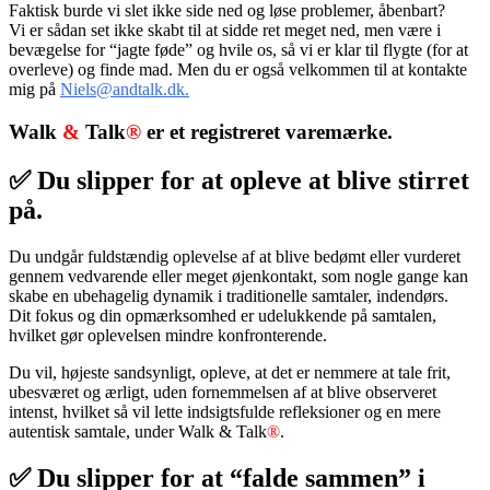
Faktisk burde vi slet ikke side ned og løse problemer, åbenbart?
Vi er sådan set ikke skabt til at sidde ret meget ned, men være i
bevægelse for “jagte føde” og hvile os, så vi er klar til flygte (for at
overleve) og finde mad. Men du er også velkommen til at kontakte
mig på
Niels@andtalk.dk.
Walk
&
Talk
®
er et registreret varemærke.
✅ Du slipper for at opleve at blive stirret
på.
Du undgår fuldstændig oplevelse af at blive bedømt eller vurderet
gennem vedvarende eller meget øjenkontakt, som nogle gange kan
skabe en ubehagelig dynamik i traditionelle samtaler, indendørs.
Dit fokus og din opmærksomhed er udelukkende på samtalen,
hvilket gør oplevelsen mindre konfronterende.
Du vil, højeste sandsynligt, opleve, at det er nemmere at tale frit,
ubesværet og ærligt, uden fornemmelsen af at blive observeret
intenst, hvilket så vil lette indsigtsfulde refleksioner og en mere
autentisk samtale, under Walk & Talk
®
.
✅ Du slipper for at “falde sammen” i