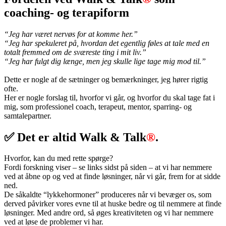
coaching- og terapiform
“Jeg har været nervøs for at komme her.”
“Jeg har spekuleret på, hvordan det egentlig føles at tale med en
totalt fremmed om de sværeste ting i mit liv.”
“Jeg har fulgt dig længe, men jeg skulle lige tage mig mod til.”
Dette er nogle af de sætninger og bemærkninger, jeg hører rigtig
ofte.
Her er nogle forslag til, hvorfor vi går, og hvorfor du skal tage fat i
mig, som professionel coach, terapeut, mentor, sparring- og
samtalepartner.
✅ Det er altid Walk & Talk
®
.
Hvorfor, kan du med rette spørge?
Fordi forskning viser – se links sidst på siden – at vi har nemmere
ved at åbne op og ved at finde løsninger, når vi går, frem for at sidde
ned.
De såkaldte “lykkehormoner” produceres når vi bevæger os, som
derved påvirker vores evne til at huske bedre og til nemmere at finde
løsninger. Med andre ord, så øges kreativiteten og vi har nemmere
ved at løse de problemer vi har.