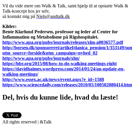
Vil du vide mere om Walk & Talk, samt hjælp til at opstarte Walk &
Talk-koncept hos jer selv,
så kontakt mig på
Niels@andtalk.dk
Kilder:
Bente Klarlund Pedersen, professor og leder af Center for
Inflammation og Metabolisme på Rigshospitalet.
http://www.apa.org/pubs/journals/releases/xlm-a0036577.pdf
http://borsen.dk/sponsoreret/artikel/danica_pension/1/353149/
utm_source=forside&utm_campaign=nyhed_02
http://www.apa.org/pubs/journals/xlm/
https://hbr.org/2015/08/how-to-do-walking-meetings-right
https://davidhaimes.wordpress.com/2014/01/24/an-update-on-
walking-meetings/
http://www.essex.ac.uk/news/event.aspx?e_id=1588
https://www.sciencedaily.com/releases/2010/05/100502080414.htm
Del, hvis du kunne lide, hvad du læste!
All rights reserved | &Talk