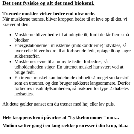
Det rent fysiske og alt det med biokemi.
Trænede muskler virker bedre end utrænede.
Når musklerne trænes, bliver kroppen bedre til at leve op til det, vi
kræver af den:
Musklerne bliver bedre til at udnytte ilt, fordi de får flere små
blodkar.
Energistationerne i musklerne (mitokondrierne) udvikles, så
hver celle bliver bedre til at forbrænde fedt, optage ilt og lagre
sukkerstoffer.
Musklernes evne til at udnytte fedtet forbedres, så
udholdenheden stiger. En utrænet muskel har svært ved at
bruge fedt.
En trænet muskel kan indeholde dobbelt så meget sukkerstof
som en utrænet, og den bruger sukkeret langsommere. Derfor
forbedres insulinfølsomheden, så risikoen for type 2-diabetes
nedsættes.
Alt dette gælder uanset om du træner med høj eller lav puls.
Hele kroppens kemi påvirkes af ”Lykkehormoner” mm…
Motion sætter gang i en lang række processer i din krop, bl.a.: