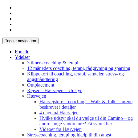
Toggle navigation
Forside
Ydelser
3 timers coaching & terapi
12 måneders coaching, terapi, rådgivning og sparring
Klippekort til coaching, terapi, samtaler, stress- og
angsthåndtering
Outplacement
Rejser – Hærvejen – Udstyr
Hærvejen
Hærvejsture – coaching – Walk & Talk – turene
beskrevet i detaljer
4 dage på Hærvejen
Hvilke udstyr skal du vælge til din Camino – og
andre lange vandreture? Få svaret her
Videoer fra Hærvejen
Stresscoaching, terapi og hjælp til din angst