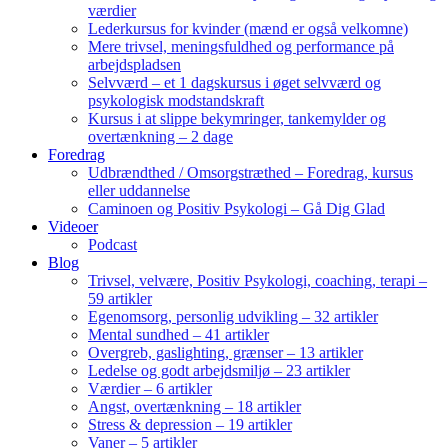
værdier
Lederkursus for kvinder (mænd er også velkomne)
Mere trivsel, meningsfuldhed og performance på
arbejdspladsen
Selvværd – et 1 dagskursus i øget selvværd og
psykologisk modstandskraft
Kursus i at slippe bekymringer, tankemylder og
overtænkning – 2 dage
Foredrag
Udbrændthed / Omsorgstræthed – Foredrag, kursus
eller uddannelse
Caminoen og Positiv Psykologi – Gå Dig Glad
Videoer
Podcast
Blog
Trivsel, velvære, Positiv Psykologi, coaching, terapi –
59 artikler
Egenomsorg, personlig udvikling – 32 artikler
Mental sundhed – 41 artikler
Overgreb, gaslighting, grænser – 13 artikler
Ledelse og godt arbejdsmiljø – 23 artikler
Værdier – 6 artikler
Angst, overtænkning – 18 artikler
Stress & depression – 19 artikler
Vaner – 5 artikler