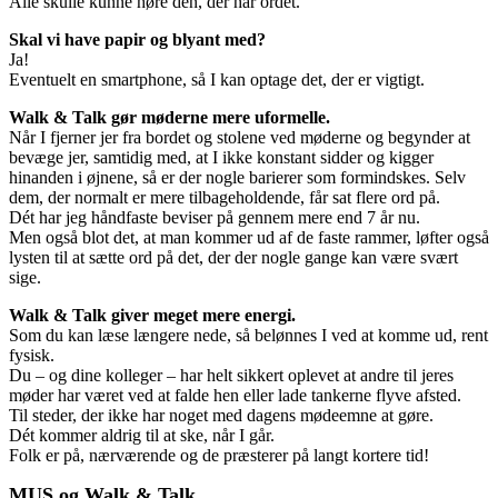
Alle skulle kunne høre den, der har ordet.
Skal vi have papir og blyant med?
Ja!
Eventuelt en smartphone, så I kan optage det, der er vigtigt.
Walk & Talk gør møderne mere uformelle.
Når I fjerner jer fra bordet og stolene ved møderne og begynder at
bevæge jer, samtidig med, at I ikke konstant sidder og kigger
hinanden i øjnene, så er der nogle barierer som formindskes. Selv
dem, der normalt er mere tilbageholdende, får sat flere ord på.
Dét har jeg håndfaste beviser på gennem mere end 7 år nu.
Men også blot det, at man kommer ud af de faste rammer, løfter også
lysten til at sætte ord på det, der der nogle gange kan være svært
sige.
Walk & Talk giver meget mere energi.
Som du kan læse længere nede, så belønnes I ved at komme ud, rent
fysisk.
Du – og dine kolleger – har helt sikkert oplevet at andre til jeres
møder har været ved at falde hen eller lade tankerne flyve afsted.
Til steder, der ikke har noget med dagens mødeemne at gøre.
Dét kommer aldrig til at ske, når I går.
Folk er på, nærværende og de præsterer på langt kortere tid!
MUS og Walk & Talk.