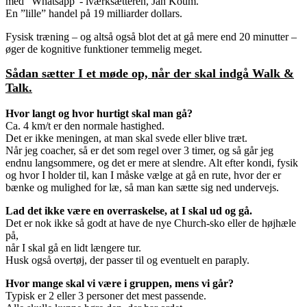
med ”Whatsapp”- iværksætteren, Jan Koum.
En ”lille” handel på 19 milliarder dollars.
Fysisk træning – og altså også blot det at gå mere end 20 minutter –
ø
ger de kognitive funktioner temmelig meget.
Sådan sætter I et møde op, når der skal indgå Walk &
Talk.
Hvor langt og hvor hurtigt skal man gå?
Ca. 4 km/t er den normale hastighed.
Det er ikke meningen, at man skal svede eller blive træt.
Når jeg coacher, så er det som regel over 3 timer, og så går jeg
endnu langsommere, og det er mere at slendre. Alt efter kondi, fysik
og hvor I holder til, kan I måske vælge at gå en rute, hvor der er
bænke og mulighed for læ, så man kan sætte sig ned undervejs.
Lad det ikke være en overraskelse, at I skal ud og gå.
Det er nok ikke så godt at have de nye Church-sko eller de højhæle
på,
når I skal gå en lidt længere tur.
Husk også overtøj, der passer til og eventuelt en paraply.
Hvor mange skal vi være i gruppen, mens vi går?
Typisk er 2 eller 3 personer det mest passende.