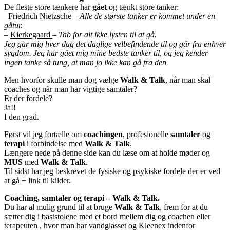
De fleste store tænkere har
gået
og tænkt store tanker:
–
Friedrich Nietzsche
–
Alle de største tanker er kommet under en
gåtur.
–
Kierkegaard
–
Tab for alt ikke lysten til at gå.
Jeg går mig hver dag det daglige velbefindende til og går fra enhver
sygdom. Jeg har gået mig mine bedste tanker til, og jeg kender
ingen tanke så tung, at man jo ikke kan gå fra den
Men hvorfor skulle man dog vælge
Walk & Talk
, når man skal
coaches og når man har vigtige samtaler?
Er der fordele?
Ja!!
I den grad.
Først vil jeg fortælle om
coachingen
, profesionelle
samtaler
og
terapi
i forbindelse med
Walk & Talk
.
Længere nede på denne side kan du læse om at holde møder og
MUS
med
Walk & Talk
.
Til sidst har jeg beskrevet de fysiske og psykiske fordele der er ved
at gå + link til kilder.
Coaching, samtaler og terapi – Walk & Talk.
Du har al mulig grund til at bruge
Walk & Talk
, frem for at du
sætter dig i baststolene med et bord mellem dig og coachen eller
terapeuten , hvor man har vandglasset og Kleenex indenfor