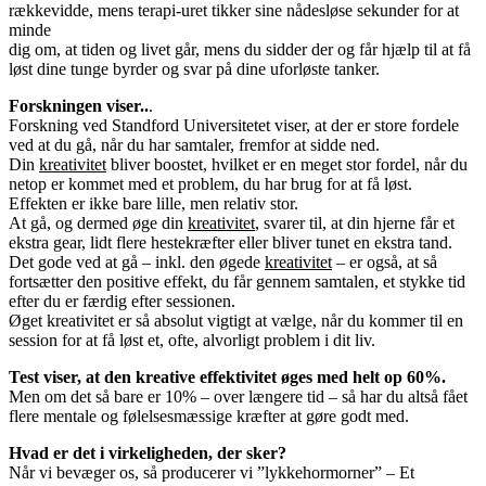
rækkevidde, mens terapi-uret tikker sine nådesløse sekunder for at
minde
dig om, at tiden og livet går, mens du sidder der og får hjælp til at få
løst dine tunge byrder og svar på dine uforløste tanker.
Forskningen viser..
.
Forskning ved Standford Universitetet viser, at der er store fordele
ved at du gå, når du har samtaler, fremfor at sidde ned.
Din
kreativitet
bliver boostet, hvilket er en meget stor fordel, når du
netop er kommet med et problem, du har brug for at få løst.
Effekten er ikke bare lille, men relativ stor.
At gå, og dermed øge din
kreativitet
, svarer til, at din hjerne får et
ekstra gear, lidt flere hestekræfter eller bliver tunet en ekstra tand.
Det gode ved at gå – inkl. den øgede
kreativitet
– er også, at så
fortsætter den positive effekt, du får gennem samtalen, et stykke tid
efter du er færdig efter sessionen.
Øget kreativitet er så absolut vigtigt at vælge, når du kommer til en
session for at få løst et, ofte, alvorligt problem i dit liv.
Test viser, at den kreative effektivitet øges med helt op 60%.
Men om det så bare er 10% – over længere tid – så har du altså fået
flere mentale og følelsesmæssige kræfter at gøre godt med.
Hvad er det i virkeligheden, der sker?
Når vi bevæger os, så producerer vi ”lykkehormorner” – Et