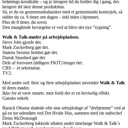
belønings-kemikalie – og jo længere tid du holder dig i gang, des
længere tid sker denne produktion.
Så, er du en gennemsnitsdansker med et gennemsnits kontorjob, så
sidder du ca. 9 timer om dagen – inkl tiden i hjemmet.
Plus de 8 timer, du sover.
Den manglende bevægelse er ved at blive det nye ”rygning”.
Walk & Talk-møder på arbejdspladsen.
Steve Jobs gjorde det.
Mark Zuckerberg gør det.
Statens Serums Institut gør det.
Dansk Standard gør det.
Dele af forsvaret (tidligere FKIT) bruger det.
CBS – et sekretariat.
TV2.
Med andre ord: flere og flere arbejdspladser anvender
Walk & Talk
til deres møder.
Ikke for at være smarte, men fordi der er en beviselig effekt.
Ganske enkelt.
Barack Obama sluttede ofte sine arbejdsdage af ”derhjemme” ved at
gå en tur udendørs ved Det Hvide Hus, sammen med sin stabschef
Denis McDonough
Mark Zuckerberg lukkede aftalen under timelange Walk & Talk´s