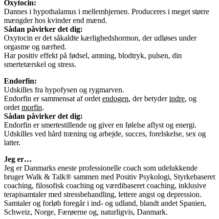
Oxytocin:
Dannes i hypothalamus i mellemhjernen. Produceres i meget større
mængder hos kvinder end mænd.
Sådan påvirker det dig:
Oxytocin er det såkaldte kærlighedshormon, der udløses under
orgasme og nærhed.
Har positiv effekt på fødsel, amning, blodtryk, pulsen, din
smertetærskel og stress.
Endorfin:
Udskilles fra hypofysen og rygmarven.
Endorfin er sammensat af ordet
endogen
, der betyder
indre
, og
ordet
morfin
.
Sådan påvirker det dig:
Endorfin er smertestillende og giver en følelse aflyst og energi.
Udskilles ved hård træning og arbejde, succes, forelskelse, sex og
latter.
Jeg er…
Jeg er Danmarks eneste professionelle coach som udelukkende
bruger Walk & Talk® sammen med Positiv Psykologi, Styrkebaseret
coaching, filosofisk coaching og værdibaseret coaching, inklusive
terapisamtaler med stressbehandling, lettere angst og depression.
Samtaler og forløb foregår i ind- og udland, blandt andet Spanien,
Schweiz, Norge, Færøerne og, naturligvis, Danmark.