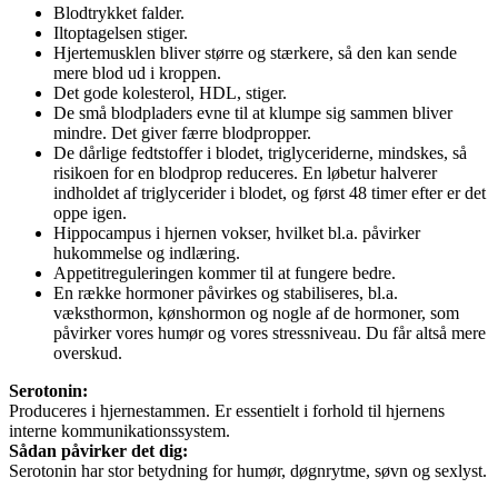
Blodtrykket falder.
Iltoptagelsen stiger.
Hjertemusklen bliver større og stærkere, så den kan sende
mere blod ud i kroppen.
Det gode kolesterol, HDL, stiger.
De små blodpladers evne til at klumpe sig sammen bliver
mindre. Det giver færre blodpropper.
De dårlige fedtstoffer i blodet, triglyceriderne, mindskes, så
risikoen for en blodprop reduceres. En løbetur halverer
indholdet af triglycerider i blodet, og først 48 timer efter er det
oppe igen.
Hippocampus i hjernen vokser, hvilket bl.a. påvirker
hukommelse og indlæring.
Appetitreguleringen kommer til at fungere bedre.
En række hormoner påvirkes og stabiliseres, bl.a.
væksthormon, kønshormon og nogle af de hormoner, som
påvirker vores humør og vores stressniveau. Du får altså mere
overskud.
Serotonin:
Produceres i hjernestammen. Er essentielt i forhold til hjernens
interne kommunikationssystem.
Sådan påvirker det dig:
Serotonin har stor betydning for humør, døgnrytme, søvn og sexlyst.