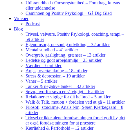
Udbrændthed / Omsorgstræthed – Foredrag, kursus
eller uddannelse
Caminoen og Positiv Psykologi – Gå Dig Glad
Videoer
Podcast
Blog
Trivsel, velvære, Positiv Psykologi, coaching, terapi –
59 artikler
Egenomsorg, personlig udvikling – 32 artikler
Mental sundhed – 41 artikler
Overgreb, gaslighting, grænser – 13 artikler
Ledelse og godt arbejdsmiljø – 23 artikler
Værdier – 6 artikler
Angst, overtænkning – 18 artikler
Stress & depression – 19 artikler
Vaner – 5 artikler
Tanker & negative tanker – 32 artikler
Søvn, hvorfor søvn er så vigtigt – 6 artikler
Relationer er vigtige for dit helbred – 5 artikler
Walk & Talk, motion + fordelen ved at gå – 11 artikler
Filosofi, stoicisme, Anaïs Nin, Søren Kierkegaard – 8
artikler
Trivsel er ikke alene forudsætningen for et godt liv, det
er også forudsætningen for at præstere.
Kærlighed & Parforhold – 12 artikler