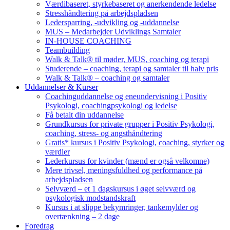
Værdibaseret, styrkebaseret og anerkendende ledelse
Stresshåndtering på arbejdspladsen
Ledersparring, -udvikling og -uddannelse
MUS – Medarbejder Udviklings Samtaler
IN-HOUSE COACHING
Teambuilding
Walk & Talk® til møder, MUS, coaching og terapi
Studerende – coaching, terapi og samtaler til halv pris
Walk & Talk® – coaching og samtaler
Uddannelser & Kurser
Coachinguddannelse og eneundervisning i Positiv
Psykologi, coachingpsykologi og ledelse
Få betalt din uddannelse
Grundkursus for private grupper i Positiv Psykologi,
coaching, stress- og angsthåndtering
Gratis* kursus i Positiv Psykologi, coaching, styrker og
værdier
Lederkursus for kvinder (mænd er også velkomne)
Mere trivsel, meningsfuldhed og performance på
arbejdspladsen
Selvværd – et 1 dagskursus i øget selvværd og
psykologisk modstandskraft
Kursus i at slippe bekymringer, tankemylder og
overtænkning – 2 dage
Foredrag