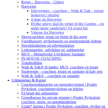
Rejser – Hærvejen – Udstyr
Hærvejen
Hærvejsture – coaching – Walk & Talk – turene
beskrevet i detaljer
4 dage på Hærvejen
Hvilke udstyr skal du vælge til din Camino – og
andre lange vandreture? Få svaret her
Videoer fra Hærvejen
Stresscoaching, terapi og hjælp til din angst
Værdibaseret, styrkebaseret og anerkendende ledelse
Stresshåndtering på arbejdspladsen
Ledersparring, -udvikling og -uddannelse
MUS – Medarbejder Udviklings Samtaler
IN-HOUSE COACHING
Teambuilding
Walk & Talk® til møder, MUS, coaching og terapi
Studerende – coaching, terapi og samtaler til halv pris
Walk & Talk® – coaching og samtaler
Uddannelser & Kurser
Coachinguddannelse og eneundervisning i Positiv
Psykologi, coachingpsykologi og ledelse
Få betalt din uddannelse
Grundkursus for private grupper i Positiv Psykologi,
coaching, stress- og angsthåndtering
Gratis* kursus i Positiv Psykologi, coaching, styrker og