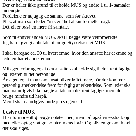
Der er heller ikke grund til at holde MUS og andre 1 til 1- samtaler
indendørs.
Fordelene er nøjagtig de samme, som før skrevet.
Plus, at man som leder ”mister” lidt af sin formelle magt.
Dét giver også en mere fri samtale.
Som til enhver anden MUS, skal I begge være velforberedte.
Jeg kan I øvrigt anbefale at bruge Styrkebaseret MUS.
I skal beregne ca. 30 til hvert emne, hvor den ansatte har et emne og
lederen har et andet emne.
Mit egen erfaring er, at den ansatte skal holde sig til den rent faglige,
og lederen til det personlige.
Årsagen er, at man som ansat bliver løftet mere, når der kommer
personlig anerkendelse frem for faglig anerkendelse. Som leder skal
man naturligvis ikke nægte at tale om det rent faglige, men blot
bruge mindre tid herpå.
Men I skal naturligvis finde jeres egen stil.
Udstyr til MUS.
I har formodentlig begge notater med, men ha´ også en ekstra blog
med eller optag vigtige pointer, mens I går. Og bliv enige om, hvad
der skal siges.