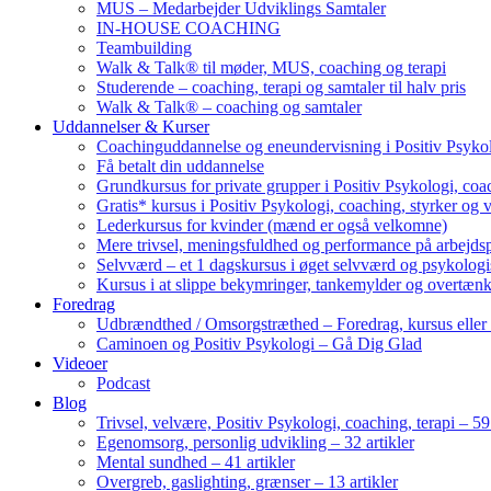
MUS – Medarbejder Udviklings Samtaler
IN-HOUSE COACHING
Teambuilding
Walk & Talk® til møder, MUS, coaching og terapi
Studerende – coaching, terapi og samtaler til halv pris
Walk & Talk® – coaching og samtaler
Uddannelser & Kurser
Coachinguddannelse og eneundervisning i Positiv Psykol
Få betalt din uddannelse
Grundkursus for private grupper i Positiv Psykologi, coac
Gratis* kursus i Positiv Psykologi, coaching, styrker og 
Lederkursus for kvinder (mænd er også velkomne)
Mere trivsel, meningsfuldhed og performance på arbejds
Selvværd – et 1 dagskursus i øget selvværd og psykolog
Kursus i at slippe bekymringer, tankemylder og overtæn
Foredrag
Udbrændthed / Omsorgstræthed – Foredrag, kursus eller
Caminoen og Positiv Psykologi – Gå Dig Glad
Videoer
Podcast
Blog
Trivsel, velvære, Positiv Psykologi, coaching, terapi – 59 
Egenomsorg, personlig udvikling – 32 artikler
Mental sundhed – 41 artikler
Overgreb, gaslighting, grænser – 13 artikler