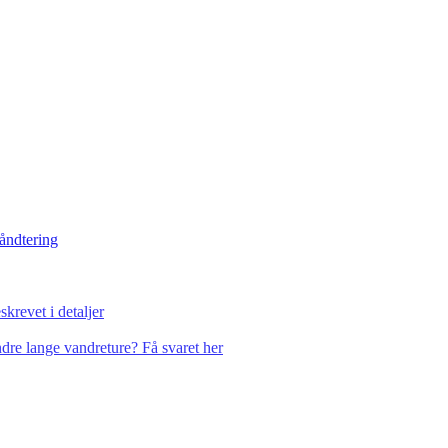
håndtering
krevet i detaljer
dre lange vandreture? Få svaret her