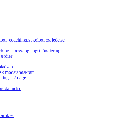
ogi, coachingpsykologi og ledelse
hing, stress- og angsthåndtering
værdier
pladsen
isk modstandskraft
kning – 2 dage
 uddannelse
artikler