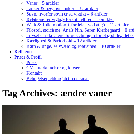
Vaner – 5 artikler
Tanker & negative tanker – 32 artikler
Søvn, hvorfor søvn er så vigtigt – 6 artikler
Relationer er vigtige for dit helbred – 5 artikler
Walk & Talk, motion + fordelen ved at gå – 11 artikler
Filosofi, stoicisme, Anaïs Nin, Søren Kierkegaard – 8 art
Trivsel er ikke alene forudsætningen for et godt liv, det 
Kærlighed & Parforhold – 12 artikler
Børn & unge, selvværd og robusthed – 10 artikler
Referencer
Priser & Profil
Priser
CV – uddannelser og kurser
Kontakt
Betingelser, etik og det med småt
Tag Archives: ændre vaner