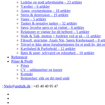
Ledelse og godt arbejdsmiljø – 23 artikler
Værdier – 6 artikler
Angst, overtænkning – 18 artikler
Stress & depression – 19 artikler
Vaner – 5 artikler
Tanker & negative tanker – 32 artikler
Søvn, hvorfor søvn er så vigtigt – 6 artikler
Relationer er vigtige for dit helbred – 5 artikler
Walk & Talk, motion + fordelen ved at gå – 11 artikler
Filosofi, stoicisme, Anaïs Nin, Søren Kierkegaard – 8 art
Trivsel er ikke alene forudsætningen for et godt liv, det 
Kærlighed & Parforhold – 12 artikler
Børn & unge, selvværd og robusthed – 10 artikler
Referencer
Priser & Profil
Priser
CV – uddannelser og kurser
Kontakt
Betingelser, etik og det med småt
:
Niels@andtalk.dk
: +45 40 40 95 47