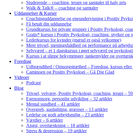
Studerende – coaching, terapi og samtaler til halv pris
Walk & Talk® – coaching og samtaler
Uddannelser & Kurser
Coachinguddannelse og eneundervisning i Positiv Psykol
Få betalt din uddannelse
Grundkursus for private grupper i Positiv Psykologi, coac
Gratis* kursus i Positiv Psykologi, coaching, styrker og 
Lederkursus for kvinder (mænd er også velkomne)
Mere trivsel, meningsfuldhed og performance på arbejds
Selvværd – et 1 dagskursus i øget selvværd og psykolog
Kursus i at slippe bekymringer, tankemylder og overtæn
Foredrag
Udbrændthed / Omsorgstræthed – Foredrag, kursus eller
Caminoen og Positiv Psykologi – Gå Dig Glad
Videoer
Podcast
Blog
Trivsel, velvære, Positiv Psykologi, coaching, terapi – 59 
Egenomsorg, personlig udvikling – 32 artikler
Mental sundhed – 41 artikler
Overgreb, gaslighting, grænser – 13 artikler
Ledelse og godt arbejdsmiljø – 23 artikler
Værdier – 6 artikler
Angst, overtænkning – 18 artikler
Stress & depression – 19 artikler