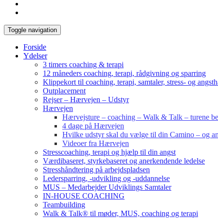
Toggle navigation
Forside
Ydelser
3 timers coaching & terapi
12 måneders coaching, terapi, rådgivning og sparring
Klippekort til coaching, terapi, samtaler, stress- og angst
Outplacement
Rejser – Hærvejen – Udstyr
Hærvejen
Hærvejsture – coaching – Walk & Talk – turene bes
4 dage på Hærvejen
Hvilke udstyr skal du vælge til din Camino – og an
Videoer fra Hærvejen
Stresscoaching, terapi og hjælp til din angst
Værdibaseret, styrkebaseret og anerkendende ledelse
Stresshåndtering på arbejdspladsen
Ledersparring, -udvikling og -uddannelse
MUS – Medarbejder Udviklings Samtaler
IN-HOUSE COACHING
Teambuilding
Walk & Talk® til møder, MUS, coaching og terapi