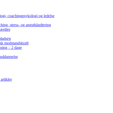
ogi, coachingpsykologi og ledelse
hing, stress- og angsthåndtering
værdier
pladsen
isk modstandskraft
kning – 2 dage
 uddannelse
artikler