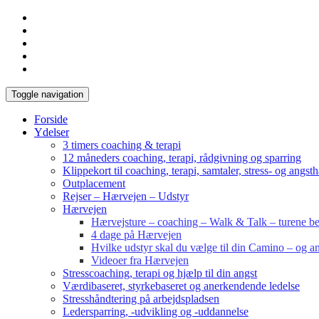
Toggle navigation
Forside
Ydelser
3 timers coaching & terapi
12 måneders coaching, terapi, rådgivning og sparring
Klippekort til coaching, terapi, samtaler, stress- og angst
Outplacement
Rejser – Hærvejen – Udstyr
Hærvejen
Hærvejsture – coaching – Walk & Talk – turene bes
4 dage på Hærvejen
Hvilke udstyr skal du vælge til din Camino – og an
Videoer fra Hærvejen
Stresscoaching, terapi og hjælp til din angst
Værdibaseret, styrkebaseret og anerkendende ledelse
Stresshåndtering på arbejdspladsen
Ledersparring, -udvikling og -uddannelse