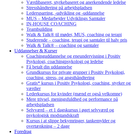
Værdibaseret, styrkebaseret og anerkendende ledelse
Stresshåndtering på arbejdspladsen
Ledersparring, -udvikling og -uddannelse
MUS – Medarbejder Udviklings Samtaler
IN-HOUSE COACHING
Teambuilding
Walk & Talk® til møder, MUS, coaching og terapi
Studerende – coaching, terapi og samtaler til halv pris
Walk & Talk® – coaching og samtaler
Uddannelser & Kurser
Coachinguddannelse og eneundervisning i Positiv
Psykologi, coachingpsykologi og ledelse
Få betalt din uddannelse
Grundkursus for private grupper i Positiv Psykologi,
coaching, stress- og angsthåndtering
Gratis* kursus i Positiv Psykologi, coaching, styrker og
værdier
Lederkursus for kvinder (mænd er også velkomne)
Mere trivsel, meningsfuldhed og performance på
arbejdspladsen
Selvværd – et 1 dagskursus i øget selvværd og
psykologisk modstandskraft
Kursus i at slippe bekymringer, tankemylder og
overtænkning – 2 dage
Foredrag