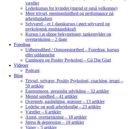
værdier
Lederkursus for kvinder (mænd er også velkomne)
Mere trivsel, meningsfuldhed og performance på
arbejdspladsen
Selvværd – et 1 dagskursus i øget selvværd og
psykologisk modstandskraft
Kursus i at slippe bekymringer, tankemylder og
overtænkning – 2 dage
Foredrag
Udbrændthed / Omsorgstræthed – Foredrag, kursus
eller uddannelse
Caminoen og Positiv Psykologi – Gå Dig Glad
Videoer
Podcast
Blog
Trivsel, velvære, Positiv Psykologi, coaching, terapi –
59 artikler
Egenomsorg, personlig udvikling – 32 artikler
Mental sundhed – 41 artikler
Overgreb, gaslighting, grænser – 13 artikler
Ledelse og godt arbejdsmiljø – 23 artikler
Værdier – 6 artikler
Angst, overtænkning – 18 artikler
Stress & depression – 19 artikler
Vaner – 5 artikler