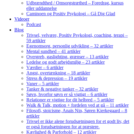
Udbrændthed / Omsorgstræthed – Foredrag, kursus
eller uddannelse
Caminoen og Positiv Psykologi – Gå Dig Glad
Videoer
Podcast
Blog
Trivsel, velvære, Positiv Psykologi, coaching, terapi –
59 artikler
Egenomsorg, personlig udvikling – 32 artikler
Mental sundhed – 41 artikler
Overgreb, gaslighting, grænser – 13 artikler
Ledelse og godt arbejdsmiljø – 23 artikler
Værdier – 6 artikler
Angst, overtænkning – 18 artikler
Stress & depression – 19 artikler
Vaner – 5 artikler
Tanker & negative tanker – 32 artikler
Søvn, hvorfor søvn er så vigtigt – 6 artikler
Relationer er vigtige for dit helbred – 5 artikler
Walk & Talk, motion + fordelen ved at gå – 11 artikler
Filosofi, stoicisme, Anaïs Nin, Søren Kierkegaard – 8
artikler
Trivsel er ikke alene forudsætningen for et godt liv, det
er også forudsætningen for at præstere.
Kærlighed & Parforhold – 12 artikler