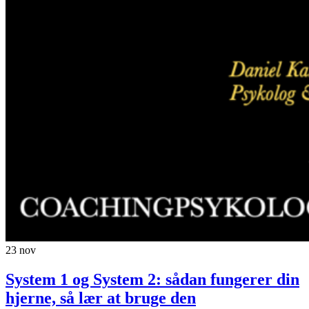
23
nov
System 1 og System 2: sådan fungerer din
hjerne, så lær at bruge den