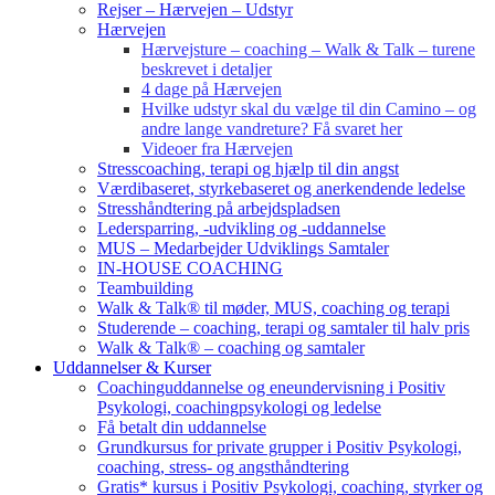
Rejser – Hærvejen – Udstyr
Hærvejen
Hærvejsture – coaching – Walk & Talk – turene
beskrevet i detaljer
4 dage på Hærvejen
Hvilke udstyr skal du vælge til din Camino – og
andre lange vandreture? Få svaret her
Videoer fra Hærvejen
Stresscoaching, terapi og hjælp til din angst
Værdibaseret, styrkebaseret og anerkendende ledelse
Stresshåndtering på arbejdspladsen
Ledersparring, -udvikling og -uddannelse
MUS – Medarbejder Udviklings Samtaler
IN-HOUSE COACHING
Teambuilding
Walk & Talk® til møder, MUS, coaching og terapi
Studerende – coaching, terapi og samtaler til halv pris
Walk & Talk® – coaching og samtaler
Uddannelser & Kurser
Coachinguddannelse og eneundervisning i Positiv
Psykologi, coachingpsykologi og ledelse
Få betalt din uddannelse
Grundkursus for private grupper i Positiv Psykologi,
coaching, stress- og angsthåndtering
Gratis* kursus i Positiv Psykologi, coaching, styrker og