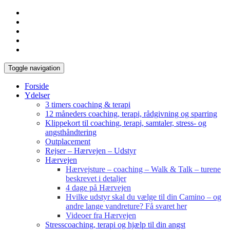
Toggle navigation
Forside
Ydelser
3 timers coaching & terapi
12 måneders coaching, terapi, rådgivning og sparring
Klippekort til coaching, terapi, samtaler, stress- og
angsthåndtering
Outplacement
Rejser – Hærvejen – Udstyr
Hærvejen
Hærvejsture – coaching – Walk & Talk – turene
beskrevet i detaljer
4 dage på Hærvejen
Hvilke udstyr skal du vælge til din Camino – og
andre lange vandreture? Få svaret her
Videoer fra Hærvejen
Stresscoaching, terapi og hjælp til din angst