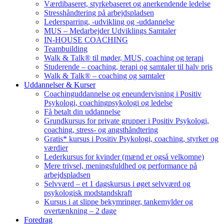
Værdibaseret, styrkebaseret og anerkendende ledelse
Stresshåndtering på arbejdspladsen
Ledersparring, -udvikling og -uddannelse
MUS – Medarbejder Udviklings Samtaler
IN-HOUSE COACHING
Teambuilding
Walk & Talk® til møder, MUS, coaching og terapi
Studerende – coaching, terapi og samtaler til halv pris
Walk & Talk® – coaching og samtaler
Uddannelser & Kurser
Coachinguddannelse og eneundervisning i Positiv
Psykologi, coachingpsykologi og ledelse
Få betalt din uddannelse
Grundkursus for private grupper i Positiv Psykologi,
coaching, stress- og angsthåndtering
Gratis* kursus i Positiv Psykologi, coaching, styrker og
værdier
Lederkursus for kvinder (mænd er også velkomne)
Mere trivsel, meningsfuldhed og performance på
arbejdspladsen
Selvværd – et 1 dagskursus i øget selvværd og
psykologisk modstandskraft
Kursus i at slippe bekymringer, tankemylder og
overtænkning – 2 dage
Foredrag