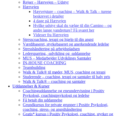
Rejser – Hærvejen – Udstyr
Hærvejen
Hærvejsture – coaching – Walk & Talk – turene
beskrevet i detaljer
4 dage på Hærvejen
Hvilke udstyr skal du vælge til din Camino – og
andre lange vandreture? Få svaret her
Videoer fra Hærvejen
Stresscoaching, terapi og hjælp til din angst
Værdibaseret, styrkebaseret og anerkendende ledelse
Stresshåndtering på arbejdspladsen
Ledersparring, -udvikling og -uddannelse
MUS – Medarbejder Udviklings Samtaler
IN-HOUSE COACHING
Teambuilding
Walk & Talk® til møder, MUS, coaching og terapi
Studerende – coaching, terapi og samtaler til halv pris
Walk & Talk® – coaching og samtaler
Uddannelser & Kurser
Coachinguddannelse og eneundervisning i Positiv
Psykologi, coachingpsykologi og ledelse
Få betalt din uddannelse
Grundkursus for private grupper i Positiv Psykologi,
coaching, stress- og angsthåndtering
Gratis* kursus i Positiv Psykologi, coaching, styrker og