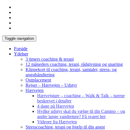
Toggle navigation
Forside
Ydelser
3 timers coaching & terapi
12 måneders coaching, terapi, rådgivning og sparring
Klippekort til coaching, terapi, samtaler, stress- og
angsthåndtering
Outplacement
Rejser – Hærvejen – Udstyr
Hærvejen
Hærvejsture – coaching – Walk & Talk – turene
beskrevet i detaljer
4 dage på Hærvejen
Hvilke udstyr skal du vælge til din Camino – og
andre lange vandreture? Få svaret her
Videoer fra Hærvejen
Stresscoaching, terapi og hjælp til din angst