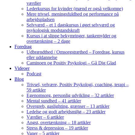
værdier
Lederkursus for kvinder (mænd er også velkomne)
Mere trivsel, meningsfuldhed og performance på
arbejdspladsen
Selvværd – et 1 dagskursus i øget selvværd og
psykologisk modstandskraft
Kursus i at slippe bekymringer, tankemylder og
overtænkning – 2 dage
Foredrag
Udbrændthed / Omsorgstræthed – Foredrag, kursus
eller uddannelse
Caminoen og Positiv Psykologi – Gå Dig Glad
Videoer
Podcast
Blog
Trivsel, velvære, Positiv Psykologi, coaching, terapi –
59 artikler
Egenomsorg, personlig udvikling – 32 artikler
Mental sundhed – 41 artikler
Overgreb, gaslighting, grænser – 13 artikler
Ledelse og godt arbejdsmiljø – 23 artikler
Værdier – 6 artikler
Angst, overtænkning – 18 artikler
Stress & depression – 19 artikler
Vaner – 5 artikler