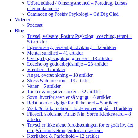
Udbrændthed / Omsorgstræthed – Foredrag, kursus
eller uddannelse
Caminoen og Positiv Psykologi – Gå Dig Glad
Videoer
Podcast
Blog
Trivsel, velvære, Positiv Psykologi, coaching, terapi –
59 artikler
Egenomsorg, personlig udvikling – 32 artikler
Mental sundhed – 41 artikler
Overgreb, gaslighting, grænser – 13 artikler
Ledelse og godt arbejdsmiljø – 23 artikler
Værdier – 6 artikler
Angst, overtænkning – 18 artikler
Stress & depression – 19 artikler
Vaner – 5 artikler
Tanker & negative tanker – 32 artikler
Søvn, hvorfor søvn er så vigtigt – 6 artikler
Relationer er vigtige for dit helbred – 5 artikler
Walk & Talk, motion + fordelen ved at gå – 11 artikler
Filosofi, stoicisme, Anaïs Nin, Søren Kierkegaard – 8
artikler
Trivsel er ikke alene forudsætningen for et godt liv, det
er også forudsætningen for at præstere.
Kærlighed & Parforhold – 12 artikler