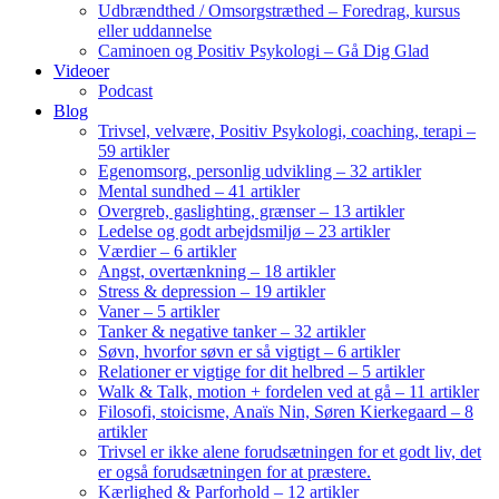
Udbrændthed / Omsorgstræthed – Foredrag, kursus
eller uddannelse
Caminoen og Positiv Psykologi – Gå Dig Glad
Videoer
Podcast
Blog
Trivsel, velvære, Positiv Psykologi, coaching, terapi –
59 artikler
Egenomsorg, personlig udvikling – 32 artikler
Mental sundhed – 41 artikler
Overgreb, gaslighting, grænser – 13 artikler
Ledelse og godt arbejdsmiljø – 23 artikler
Værdier – 6 artikler
Angst, overtænkning – 18 artikler
Stress & depression – 19 artikler
Vaner – 5 artikler
Tanker & negative tanker – 32 artikler
Søvn, hvorfor søvn er så vigtigt – 6 artikler
Relationer er vigtige for dit helbred – 5 artikler
Walk & Talk, motion + fordelen ved at gå – 11 artikler
Filosofi, stoicisme, Anaïs Nin, Søren Kierkegaard – 8
artikler
Trivsel er ikke alene forudsætningen for et godt liv, det
er også forudsætningen for at præstere.
Kærlighed & Parforhold – 12 artikler