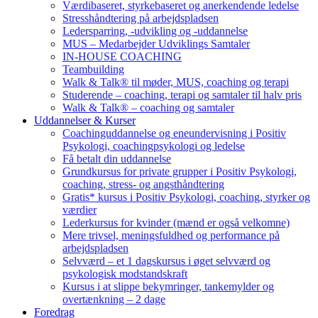
Værdibaseret, styrkebaseret og anerkendende ledelse
Stresshåndtering på arbejdspladsen
Ledersparring, -udvikling og -uddannelse
MUS – Medarbejder Udviklings Samtaler
IN-HOUSE COACHING
Teambuilding
Walk & Talk® til møder, MUS, coaching og terapi
Studerende – coaching, terapi og samtaler til halv pris
Walk & Talk® – coaching og samtaler
Uddannelser & Kurser
Coachinguddannelse og eneundervisning i Positiv
Psykologi, coachingpsykologi og ledelse
Få betalt din uddannelse
Grundkursus for private grupper i Positiv Psykologi,
coaching, stress- og angsthåndtering
Gratis* kursus i Positiv Psykologi, coaching, styrker og
værdier
Lederkursus for kvinder (mænd er også velkomne)
Mere trivsel, meningsfuldhed og performance på
arbejdspladsen
Selvværd – et 1 dagskursus i øget selvværd og
psykologisk modstandskraft
Kursus i at slippe bekymringer, tankemylder og
overtænkning – 2 dage
Foredrag