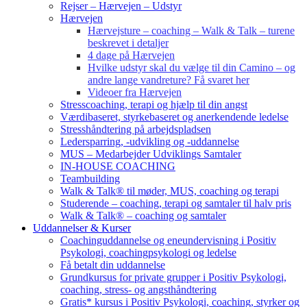
Rejser – Hærvejen – Udstyr
Hærvejen
Hærvejsture – coaching – Walk & Talk – turene
beskrevet i detaljer
4 dage på Hærvejen
Hvilke udstyr skal du vælge til din Camino – og
andre lange vandreture? Få svaret her
Videoer fra Hærvejen
Stresscoaching, terapi og hjælp til din angst
Værdibaseret, styrkebaseret og anerkendende ledelse
Stresshåndtering på arbejdspladsen
Ledersparring, -udvikling og -uddannelse
MUS – Medarbejder Udviklings Samtaler
IN-HOUSE COACHING
Teambuilding
Walk & Talk® til møder, MUS, coaching og terapi
Studerende – coaching, terapi og samtaler til halv pris
Walk & Talk® – coaching og samtaler
Uddannelser & Kurser
Coachinguddannelse og eneundervisning i Positiv
Psykologi, coachingpsykologi og ledelse
Få betalt din uddannelse
Grundkursus for private grupper i Positiv Psykologi,
coaching, stress- og angsthåndtering
Gratis* kursus i Positiv Psykologi, coaching, styrker og