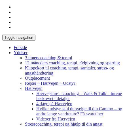
Toggle navigation
Forside
Ydelser
3 timers coaching & terapi
12 måneders coaching, terapi, rådgivning og sparring
Klippekort til coaching, terapi, samtaler, stress- og
angsthåndtering
Outplacement
Rejser – Hærvejen – Udstyr
Hærvejen
Hærvejsture – coaching – Walk & Talk – turene
beskrevet i detaljer
4 dage på Hærvejen
Hvilke udstyr skal du vælge til din Camino – og
andre lange vandreture? Få svaret her
Videoer fra Hærvejen
Stresscoaching, terapi og hjælp til din angst