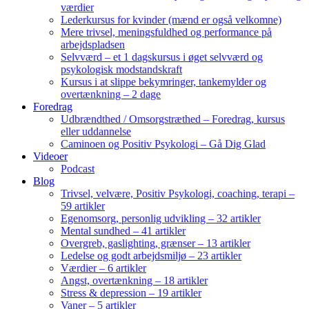
værdier
Lederkursus for kvinder (mænd er også velkomne)
Mere trivsel, meningsfuldhed og performance på
arbejdspladsen
Selvværd – et 1 dagskursus i øget selvværd og
psykologisk modstandskraft
Kursus i at slippe bekymringer, tankemylder og
overtænkning – 2 dage
Foredrag
Udbrændthed / Omsorgstræthed – Foredrag, kursus
eller uddannelse
Caminoen og Positiv Psykologi – Gå Dig Glad
Videoer
Podcast
Blog
Trivsel, velvære, Positiv Psykologi, coaching, terapi –
59 artikler
Egenomsorg, personlig udvikling – 32 artikler
Mental sundhed – 41 artikler
Overgreb, gaslighting, grænser – 13 artikler
Ledelse og godt arbejdsmiljø – 23 artikler
Værdier – 6 artikler
Angst, overtænkning – 18 artikler
Stress & depression – 19 artikler
Vaner – 5 artikler