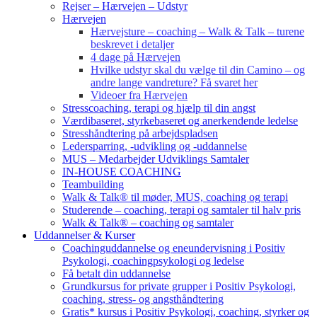
Rejser – Hærvejen – Udstyr
Hærvejen
Hærvejsture – coaching – Walk & Talk – turene
beskrevet i detaljer
4 dage på Hærvejen
Hvilke udstyr skal du vælge til din Camino – og
andre lange vandreture? Få svaret her
Videoer fra Hærvejen
Stresscoaching, terapi og hjælp til din angst
Værdibaseret, styrkebaseret og anerkendende ledelse
Stresshåndtering på arbejdspladsen
Ledersparring, -udvikling og -uddannelse
MUS – Medarbejder Udviklings Samtaler
IN-HOUSE COACHING
Teambuilding
Walk & Talk® til møder, MUS, coaching og terapi
Studerende – coaching, terapi og samtaler til halv pris
Walk & Talk® – coaching og samtaler
Uddannelser & Kurser
Coachinguddannelse og eneundervisning i Positiv
Psykologi, coachingpsykologi og ledelse
Få betalt din uddannelse
Grundkursus for private grupper i Positiv Psykologi,
coaching, stress- og angsthåndtering
Gratis* kursus i Positiv Psykologi, coaching, styrker og