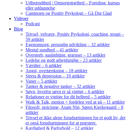
Udbrændthed / Omsorgstræthed – Foredrag, kursus
eller uddannelse
Caminoen og Positiv Psykologi – Gå Dig Glad
Videoer
Podcast
Blog
Trivsel, velvære, Positiv Psykologi, coaching, terapi –
59 artikler
Egenomsorg, personlig udvikling – 32 artikler
Mental sundhed – 41 artikler
Overgreb, gaslighting, grænser – 13 artikler
Ledelse og godt arbejdsmiljø – 23 artikler
Værdier – 6 artikler
Angst, overtænkning – 18 artikler
Stress & depression – 19 artikler
Vaner – 5 artikler
Tanker & negative tanker – 32 artikler
Søvn, hvorfor søvn er så vigtigt – 6 artikler
Relationer er vigtige for dit helbred – 5 artikler
Walk & Talk, motion + fordelen ved at gå – 11 artikler
Filosofi, stoicisme, Anaïs Nin, Søren Kierkegaard – 8
artikler
Trivsel er ikke alene forudsætningen for et godt liv, det
er også forudsætningen for at præstere.
Kærlighed & Parforhold – 12 artikler