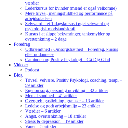
værdier
Lederkursus for kvinder (mænd er også velkomne)
Mere trivsel, meningsfuldhed og performance på
arbejdspladsen
Selvværd – et 1 dagskursus i øget selvværd og
psykologisk modstandskraft
Kursus i at slippe bekymringer, tankemylder og
overtænkning – 2 dage
Foredrag
Udbrændthed / Omsorgstræthed – Foredrag, kursus
eller uddannelse
Caminoen og Positiv Psykologi – Gå Dig Glad
Videoer
Podcast
Blog
Trivsel, velvære, Positiv Psykologi, coaching, terapi –
59 artikler
Egenomsorg, personlig udvikling – 32 artikler
Mental sundhed – 41 artikler
Overgreb, gaslighting, grænser – 13 artikler
Ledelse og godt arbejdsmiljø – 23 artikler
Værdier – 6 artikler
Angst, overtænkning – 18 artikler
Stress & depression – 19 artikler
Vaner – 5 artikler