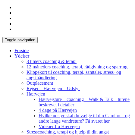
Toggle navigation
Forside
Ydelser
3 timers coaching & terapi
12 måneders coaching, terapi, rådgivning og sparring
Klippekort til coaching, terapi, samtaler, stress- og
angsthåndtering
Outplacement
Rejser – Hærvejen – Udstyr
Hærvejen
Hærvejsture – coaching – Walk & Talk – turene
beskrevet i detaljer
4 dage på Hærvejen
Hvilke udstyr skal du vælge til din Camino – og
andre lange vandreture? Få svaret her
Videoer fra Hærvejen
Stresscoaching, terapi og hjælp til din angst