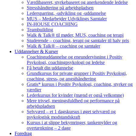
Værdibaseret, styrkebaseret og anerkendende ledelse
Stresshåndtering på arbejdspladsen
Ledersparring, -udvikling og -uddannelse
MUS – Medarbejder Udviklings Samtaler
IN-HOUSE COACHING
Teambuilding
Walk & Talk® til møder, MUS, coaching og terapi
Studerende – coaching, terapi og samtaler til halv pris
Walk & Talk® – coaching og samtaler
Uddannelser & Kurser
Coachinguddannelse og eneundervisning i Positiv
Psykologi, coachingpsykologi og ledelse
Få betalt din uddannelse
Grundkursus for private grupper i Positiv Psykologi,
coaching, stress- og angsthåndtering
Gratis* kursus i Positiv Psykologi, coaching, styrker og
værdier
Lederkursus for kvinder (mænd er også velkomne)
Mere trivsel, meningsfuldhed og performance på
arbejdspladsen
Selvværd – et 1 dagskursus i øget selvværd og
psykologisk modstandskraft
Kursus i at slippe bekymringer, tankemylder og
overtænkning – 2 dage
Foredrag