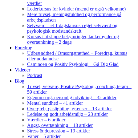
værdier
Lederkursus for kvinder (mænd er også velkomne)
Mere trivsel, meningsfuldhed og performance på
arbejdspladsen
Selvværd – et 1 dagskursus i øget selvværd og
psykologisk modstandskraft
Kursus i at slippe bekymringer, tankemylder og
overtænkning – 2 dage
Foredrag
Udbrændthed / Omsorgstræthed – Foredrag, kursus
eller uddannelse
Caminoen og Positiv Psykologi – Gå Dig Glad
Videoer
Podcast
Blog
Trivsel, velvære, Positiv Psykologi, coaching, terapi –
59 artikler
Egenomsorg, personlig udvikling – 32 artikler
Mental sundhed – 41 artikler
Overgreb, gaslighting, grænser – 13 artikler
Ledelse og godt arbejdsmiljø – 23 artikler
Værdier – 6 artikler
Angst, overtænkning – 18 artikler
Stress & depression – 19 artikler
Vaner – 5 artikler