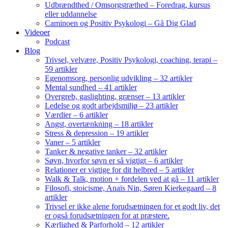
Udbrændthed / Omsorgstræthed – Foredrag, kursus
eller uddannelse
Caminoen og Positiv Psykologi – Gå Dig Glad
Videoer
Podcast
Blog
Trivsel, velvære, Positiv Psykologi, coaching, terapi –
59 artikler
Egenomsorg, personlig udvikling – 32 artikler
Mental sundhed – 41 artikler
Overgreb, gaslighting, grænser – 13 artikler
Ledelse og godt arbejdsmiljø – 23 artikler
Værdier – 6 artikler
Angst, overtænkning – 18 artikler
Stress & depression – 19 artikler
Vaner – 5 artikler
Tanker & negative tanker – 32 artikler
Søvn, hvorfor søvn er så vigtigt – 6 artikler
Relationer er vigtige for dit helbred – 5 artikler
Walk & Talk, motion + fordelen ved at gå – 11 artikler
Filosofi, stoicisme, Anaïs Nin, Søren Kierkegaard – 8
artikler
Trivsel er ikke alene forudsætningen for et godt liv, det
er også forudsætningen for at præstere.
Kærlighed & Parforhold – 12 artikler