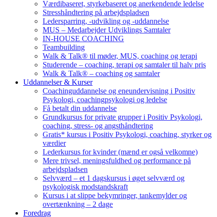
Værdibaseret, styrkebaseret og anerkendende ledelse
Stresshåndtering på arbejdspladsen
Ledersparring, -udvikling og -uddannelse
MUS – Medarbejder Udviklings Samtaler
IN-HOUSE COACHING
Teambuilding
Walk & Talk® til møder, MUS, coaching og terapi
Studerende – coaching, terapi og samtaler til halv pris
Walk & Talk® – coaching og samtaler
Uddannelser & Kurser
Coachinguddannelse og eneundervisning i Positiv
Psykologi, coachingpsykologi og ledelse
Få betalt din uddannelse
Grundkursus for private grupper i Positiv Psykologi,
coaching, stress- og angsthåndtering
Gratis* kursus i Positiv Psykologi, coaching, styrker og
værdier
Lederkursus for kvinder (mænd er også velkomne)
Mere trivsel, meningsfuldhed og performance på
arbejdspladsen
Selvværd – et 1 dagskursus i øget selvværd og
psykologisk modstandskraft
Kursus i at slippe bekymringer, tankemylder og
overtænkning – 2 dage
Foredrag