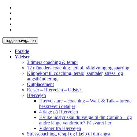
Toggle navigation
Forside
Ydelser
3 timers coaching & terapi
12 måneders coaching, terapi, rådgivning og sparring
Klippekort til coaching, terapi, samtaler, stress- og
angsthåndtering
Outplacement
Rejser – Hærvejen – Udstyr
Hærvejen
Hærvejsture – coaching – Walk & Talk – turene
beskrevet i detaljer
4 dage på Hærvejen
Hvilke udstyr skal du vælge til din Camino – og
andre lange vandreture? Få svaret her
Videoer fra Hærvejen
Stresscoaching, terapi og hjælp til din angst