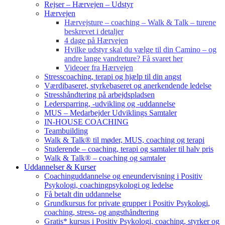
Rejser – Hærvejen – Udstyr
Hærvejen
Hærvejsture – coaching – Walk & Talk – turene
beskrevet i detaljer
4 dage på Hærvejen
Hvilke udstyr skal du vælge til din Camino – og
andre lange vandreture? Få svaret her
Videoer fra Hærvejen
Stresscoaching, terapi og hjælp til din angst
Værdibaseret, styrkebaseret og anerkendende ledelse
Stresshåndtering på arbejdspladsen
Ledersparring, -udvikling og -uddannelse
MUS – Medarbejder Udviklings Samtaler
IN-HOUSE COACHING
Teambuilding
Walk & Talk® til møder, MUS, coaching og terapi
Studerende – coaching, terapi og samtaler til halv pris
Walk & Talk® – coaching og samtaler
Uddannelser & Kurser
Coachinguddannelse og eneundervisning i Positiv
Psykologi, coachingpsykologi og ledelse
Få betalt din uddannelse
Grundkursus for private grupper i Positiv Psykologi,
coaching, stress- og angsthåndtering
Gratis* kursus i Positiv Psykologi, coaching, styrker og