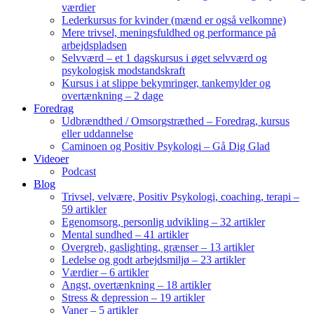
værdier
Lederkursus for kvinder (mænd er også velkomne)
Mere trivsel, meningsfuldhed og performance på
arbejdspladsen
Selvværd – et 1 dagskursus i øget selvværd og
psykologisk modstandskraft
Kursus i at slippe bekymringer, tankemylder og
overtænkning – 2 dage
Foredrag
Udbrændthed / Omsorgstræthed – Foredrag, kursus
eller uddannelse
Caminoen og Positiv Psykologi – Gå Dig Glad
Videoer
Podcast
Blog
Trivsel, velvære, Positiv Psykologi, coaching, terapi –
59 artikler
Egenomsorg, personlig udvikling – 32 artikler
Mental sundhed – 41 artikler
Overgreb, gaslighting, grænser – 13 artikler
Ledelse og godt arbejdsmiljø – 23 artikler
Værdier – 6 artikler
Angst, overtænkning – 18 artikler
Stress & depression – 19 artikler
Vaner – 5 artikler