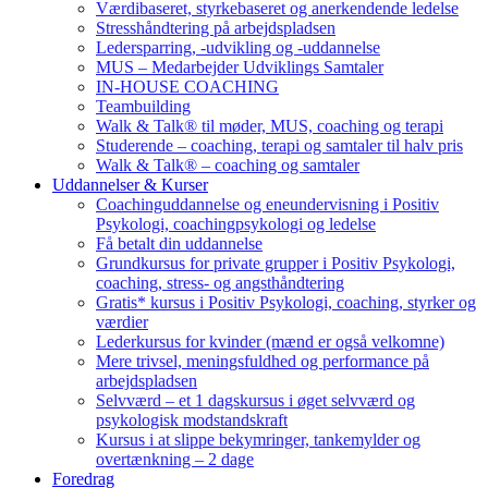
Værdibaseret, styrkebaseret og anerkendende ledelse
Stresshåndtering på arbejdspladsen
Ledersparring, -udvikling og -uddannelse
MUS – Medarbejder Udviklings Samtaler
IN-HOUSE COACHING
Teambuilding
Walk & Talk® til møder, MUS, coaching og terapi
Studerende – coaching, terapi og samtaler til halv pris
Walk & Talk® – coaching og samtaler
Uddannelser & Kurser
Coachinguddannelse og eneundervisning i Positiv
Psykologi, coachingpsykologi og ledelse
Få betalt din uddannelse
Grundkursus for private grupper i Positiv Psykologi,
coaching, stress- og angsthåndtering
Gratis* kursus i Positiv Psykologi, coaching, styrker og
værdier
Lederkursus for kvinder (mænd er også velkomne)
Mere trivsel, meningsfuldhed og performance på
arbejdspladsen
Selvværd – et 1 dagskursus i øget selvværd og
psykologisk modstandskraft
Kursus i at slippe bekymringer, tankemylder og
overtænkning – 2 dage
Foredrag