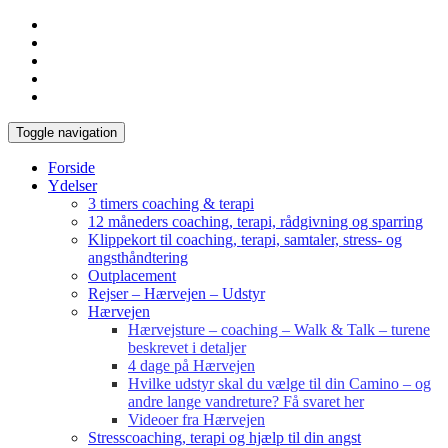
Toggle navigation
Forside
Ydelser
3 timers coaching & terapi
12 måneders coaching, terapi, rådgivning og sparring
Klippekort til coaching, terapi, samtaler, stress- og
angsthåndtering
Outplacement
Rejser – Hærvejen – Udstyr
Hærvejen
Hærvejsture – coaching – Walk & Talk – turene
beskrevet i detaljer
4 dage på Hærvejen
Hvilke udstyr skal du vælge til din Camino – og
andre lange vandreture? Få svaret her
Videoer fra Hærvejen
Stresscoaching, terapi og hjælp til din angst