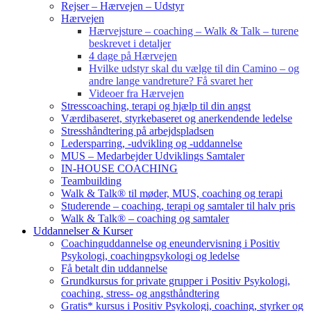
Rejser – Hærvejen – Udstyr
Hærvejen
Hærvejsture – coaching – Walk & Talk – turene
beskrevet i detaljer
4 dage på Hærvejen
Hvilke udstyr skal du vælge til din Camino – og
andre lange vandreture? Få svaret her
Videoer fra Hærvejen
Stresscoaching, terapi og hjælp til din angst
Værdibaseret, styrkebaseret og anerkendende ledelse
Stresshåndtering på arbejdspladsen
Ledersparring, -udvikling og -uddannelse
MUS – Medarbejder Udviklings Samtaler
IN-HOUSE COACHING
Teambuilding
Walk & Talk® til møder, MUS, coaching og terapi
Studerende – coaching, terapi og samtaler til halv pris
Walk & Talk® – coaching og samtaler
Uddannelser & Kurser
Coachinguddannelse og eneundervisning i Positiv
Psykologi, coachingpsykologi og ledelse
Få betalt din uddannelse
Grundkursus for private grupper i Positiv Psykologi,
coaching, stress- og angsthåndtering
Gratis* kursus i Positiv Psykologi, coaching, styrker og