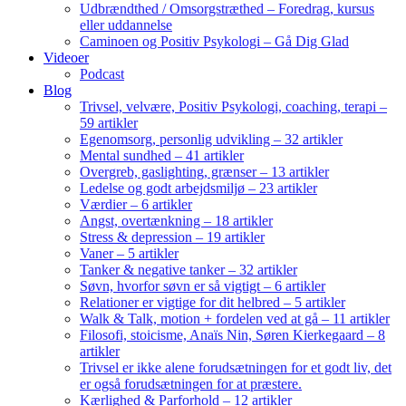
Udbrændthed / Omsorgstræthed – Foredrag, kursus
eller uddannelse
Caminoen og Positiv Psykologi – Gå Dig Glad
Videoer
Podcast
Blog
Trivsel, velvære, Positiv Psykologi, coaching, terapi –
59 artikler
Egenomsorg, personlig udvikling – 32 artikler
Mental sundhed – 41 artikler
Overgreb, gaslighting, grænser – 13 artikler
Ledelse og godt arbejdsmiljø – 23 artikler
Værdier – 6 artikler
Angst, overtænkning – 18 artikler
Stress & depression – 19 artikler
Vaner – 5 artikler
Tanker & negative tanker – 32 artikler
Søvn, hvorfor søvn er så vigtigt – 6 artikler
Relationer er vigtige for dit helbred – 5 artikler
Walk & Talk, motion + fordelen ved at gå – 11 artikler
Filosofi, stoicisme, Anaïs Nin, Søren Kierkegaard – 8
artikler
Trivsel er ikke alene forudsætningen for et godt liv, det
er også forudsætningen for at præstere.
Kærlighed & Parforhold – 12 artikler