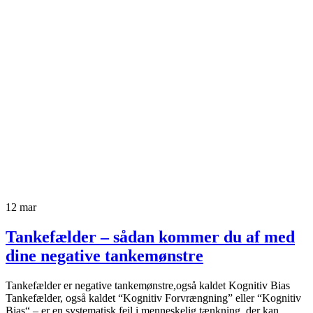
12
mar
Tankefælder – sådan kommer du af med
dine negative tankemønstre
Tankefælder er negative tankemønstre,også kaldet Kognitiv Bias
Tankefælder, også kaldet “Kognitiv Forvrængning” eller “Kognitiv
Bias“ – er en systematisk fejl i menneskelig tænkning, der kan