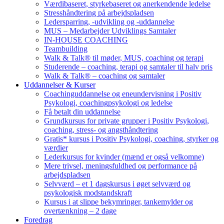
Værdibaseret, styrkebaseret og anerkendende ledelse
Stresshåndtering på arbejdspladsen
Ledersparring, -udvikling og -uddannelse
MUS – Medarbejder Udviklings Samtaler
IN-HOUSE COACHING
Teambuilding
Walk & Talk® til møder, MUS, coaching og terapi
Studerende – coaching, terapi og samtaler til halv pris
Walk & Talk® – coaching og samtaler
Uddannelser & Kurser
Coachinguddannelse og eneundervisning i Positiv
Psykologi, coachingpsykologi og ledelse
Få betalt din uddannelse
Grundkursus for private grupper i Positiv Psykologi,
coaching, stress- og angsthåndtering
Gratis* kursus i Positiv Psykologi, coaching, styrker og
værdier
Lederkursus for kvinder (mænd er også velkomne)
Mere trivsel, meningsfuldhed og performance på
arbejdspladsen
Selvværd – et 1 dagskursus i øget selvværd og
psykologisk modstandskraft
Kursus i at slippe bekymringer, tankemylder og
overtænkning – 2 dage
Foredrag