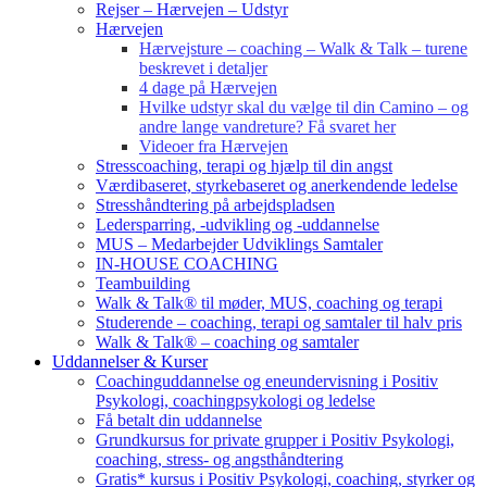
Rejser – Hærvejen – Udstyr
Hærvejen
Hærvejsture – coaching – Walk & Talk – turene
beskrevet i detaljer
4 dage på Hærvejen
Hvilke udstyr skal du vælge til din Camino – og
andre lange vandreture? Få svaret her
Videoer fra Hærvejen
Stresscoaching, terapi og hjælp til din angst
Værdibaseret, styrkebaseret og anerkendende ledelse
Stresshåndtering på arbejdspladsen
Ledersparring, -udvikling og -uddannelse
MUS – Medarbejder Udviklings Samtaler
IN-HOUSE COACHING
Teambuilding
Walk & Talk® til møder, MUS, coaching og terapi
Studerende – coaching, terapi og samtaler til halv pris
Walk & Talk® – coaching og samtaler
Uddannelser & Kurser
Coachinguddannelse og eneundervisning i Positiv
Psykologi, coachingpsykologi og ledelse
Få betalt din uddannelse
Grundkursus for private grupper i Positiv Psykologi,
coaching, stress- og angsthåndtering
Gratis* kursus i Positiv Psykologi, coaching, styrker og