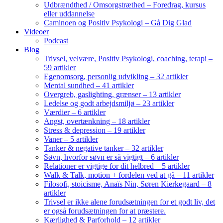
Udbrændthed / Omsorgstræthed – Foredrag, kursus
eller uddannelse
Caminoen og Positiv Psykologi – Gå Dig Glad
Videoer
Podcast
Blog
Trivsel, velvære, Positiv Psykologi, coaching, terapi –
59 artikler
Egenomsorg, personlig udvikling – 32 artikler
Mental sundhed – 41 artikler
Overgreb, gaslighting, grænser – 13 artikler
Ledelse og godt arbejdsmiljø – 23 artikler
Værdier – 6 artikler
Angst, overtænkning – 18 artikler
Stress & depression – 19 artikler
Vaner – 5 artikler
Tanker & negative tanker – 32 artikler
Søvn, hvorfor søvn er så vigtigt – 6 artikler
Relationer er vigtige for dit helbred – 5 artikler
Walk & Talk, motion + fordelen ved at gå – 11 artikler
Filosofi, stoicisme, Anaïs Nin, Søren Kierkegaard – 8
artikler
Trivsel er ikke alene forudsætningen for et godt liv, det
er også forudsætningen for at præstere.
Kærlighed & Parforhold – 12 artikler