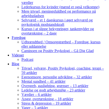
værdier
Lederkursus for kvinder (mænd er også velkomne)
Mere trivsel, meningsfuldhed og performance på
arbejdspladsen
Selvværd – et 1 dagskursus i øget selvværd og
psykologisk modstandskraft
Kursus i at slippe bekymringer, tankemylder og
overtænkning – 2 dage
Foredrag
Udbrændthed / Omsorgstræthed – Foredrag, kursus
eller uddannelse
Caminoen og Positiv Psykologi – Gå Dig Glad
Videoer
Podcast
Blog
Trivsel, velvære, Positiv Psykologi, coaching, terapi –
59 artikler
Egenomsorg, personlig udvikling – 32 artikler
Mental sundhed – 41 artikler
Overgreb, gaslighting, grænser – 13 artikler
Ledelse og godt arbejdsmiljø – 23 artikler
Værdier – 6 artikler
Angst, overtænkning – 18 artikler
Stress & depression – 19 artikler
Vaner – 5 artikler