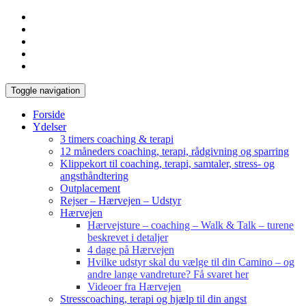
Toggle navigation
Forside
Ydelser
3 timers coaching & terapi
12 måneders coaching, terapi, rådgivning og sparring
Klippekort til coaching, terapi, samtaler, stress- og
angsthåndtering
Outplacement
Rejser – Hærvejen – Udstyr
Hærvejen
Hærvejsture – coaching – Walk & Talk – turene
beskrevet i detaljer
4 dage på Hærvejen
Hvilke udstyr skal du vælge til din Camino – og
andre lange vandreture? Få svaret her
Videoer fra Hærvejen
Stresscoaching, terapi og hjælp til din angst