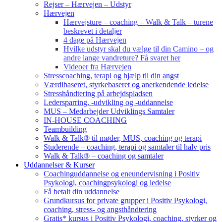
Rejser – Hærvejen – Udstyr
Hærvejen
Hærvejsture – coaching – Walk & Talk – turene
beskrevet i detaljer
4 dage på Hærvejen
Hvilke udstyr skal du vælge til din Camino – og
andre lange vandreture? Få svaret her
Videoer fra Hærvejen
Stresscoaching, terapi og hjælp til din angst
Værdibaseret, styrkebaseret og anerkendende ledelse
Stresshåndtering på arbejdspladsen
Ledersparring, -udvikling og -uddannelse
MUS – Medarbejder Udviklings Samtaler
IN-HOUSE COACHING
Teambuilding
Walk & Talk® til møder, MUS, coaching og terapi
Studerende – coaching, terapi og samtaler til halv pris
Walk & Talk® – coaching og samtaler
Uddannelser & Kurser
Coachinguddannelse og eneundervisning i Positiv
Psykologi, coachingpsykologi og ledelse
Få betalt din uddannelse
Grundkursus for private grupper i Positiv Psykologi,
coaching, stress- og angsthåndtering
Gratis* kursus i Positiv Psykologi, coaching, styrker og