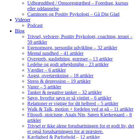
Udbrændthed / Omsorgstræthed – Foredrag, kursus
eller uddannelse
Caminoen og Positiv Psykologi – Gå Dig Glad
Videoer
Podcast
Blog
Trivsel, velvære, Positiv Psykologi, coaching, terapi –
59 artikler
Egenomsorg, personlig udvikling – 32 artikler
Mental sundhed – 41 artikler
Overgreb, gaslighting, grænser – 13 artikler
Ledelse og godt arbejdsmiljø – 23 artikler
Værdier – 6 artikler
Angst, overtænkning – 18 artikler
Stress & depression – 19 artikler
Vaner – 5 artikler
Tanker & negative tanker – 32 artikler
Søvn, hvorfor søvn er så vigtigt – 6 artikler
Relationer er vigtige for dit helbred – 5 artikler
Walk & Talk, motion + fordelen ved at gå – 11 artikler
Filosofi, stoicisme, Anaïs Nin, Søren Kierkegaard – 8
artikler
Trivsel er ikke alene forudsætningen for et godt liv, det
er også forudsætningen for at præstere.
Kærlighed & Parforhold – 12 artikler