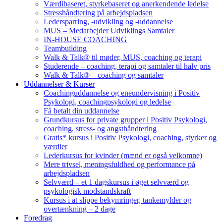
Værdibaseret, styrkebaseret og anerkendende ledelse
Stresshåndtering på arbejdspladsen
Ledersparring, -udvikling og -uddannelse
MUS – Medarbejder Udviklings Samtaler
IN-HOUSE COACHING
Teambuilding
Walk & Talk® til møder, MUS, coaching og terapi
Studerende – coaching, terapi og samtaler til halv pris
Walk & Talk® – coaching og samtaler
Uddannelser & Kurser
Coachinguddannelse og eneundervisning i Positiv
Psykologi, coachingpsykologi og ledelse
Få betalt din uddannelse
Grundkursus for private grupper i Positiv Psykologi,
coaching, stress- og angsthåndtering
Gratis* kursus i Positiv Psykologi, coaching, styrker og
værdier
Lederkursus for kvinder (mænd er også velkomne)
Mere trivsel, meningsfuldhed og performance på
arbejdspladsen
Selvværd – et 1 dagskursus i øget selvværd og
psykologisk modstandskraft
Kursus i at slippe bekymringer, tankemylder og
overtænkning – 2 dage
Foredrag