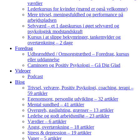
værdier
Lederkursus for kvinder (mænd er også velkomne)
Mere trivsel, meningsfuldhed og performance på
arbejdspladsen
Selvværd – et 1 dagskursus i øget selvværd og
psykologisk modstandskraft
Kursus i at slippe bekymringer, tankemylder og
overtænkning – 2 dage
Foredrag
Udbrændthed / Omsorgstræthed – Foredrag, kursus
eller uddannelse
Caminoen og Positiv Psykologi – Gå Dig Glad
Videoer
Podcast
Blog
Trivsel, velvære, Positiv Psykologi, coaching, terapi –
59 artikler
Egenomsorg, personlig udvikling – 32 artikler
Mental sundhed – 41 artikler
Overgreb, gaslighting, grænser – 13 artikler
Ledelse og godt arbejdsmiljø – 23 artikler
Værdier – 6 artikler
Angst, overtænkning – 18 artikler
Stress & depression – 19 artikler
Vaner – 5 artikler