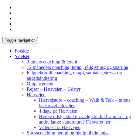
Toggle navigation
Forside
Ydelser
3 timers coaching & terapi
12 måneders coaching, terapi, rådgivning og sparring
Klippekort til coaching, terapi, samtaler, stress- og
angsthåndtering
Outplacement
Rejser – Hærvejen – Udstyr
Hærvejen
Hærvejsture – coaching – Walk & Talk – turene
beskrevet i detaljer
4 dage på Hærvejen
Hvilke udstyr skal du vælge til din Camino – og
andre lange vandreture? Få svaret her
Videoer fra Hærvejen
Stresscoaching, terapi og hjælp til din angst