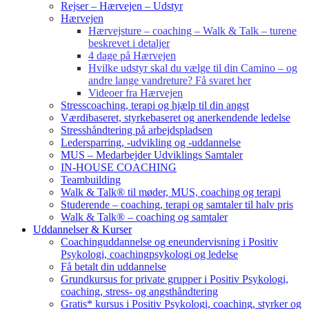
Rejser – Hærvejen – Udstyr
Hærvejen
Hærvejsture – coaching – Walk & Talk – turene
beskrevet i detaljer
4 dage på Hærvejen
Hvilke udstyr skal du vælge til din Camino – og
andre lange vandreture? Få svaret her
Videoer fra Hærvejen
Stresscoaching, terapi og hjælp til din angst
Værdibaseret, styrkebaseret og anerkendende ledelse
Stresshåndtering på arbejdspladsen
Ledersparring, -udvikling og -uddannelse
MUS – Medarbejder Udviklings Samtaler
IN-HOUSE COACHING
Teambuilding
Walk & Talk® til møder, MUS, coaching og terapi
Studerende – coaching, terapi og samtaler til halv pris
Walk & Talk® – coaching og samtaler
Uddannelser & Kurser
Coachinguddannelse og eneundervisning i Positiv
Psykologi, coachingpsykologi og ledelse
Få betalt din uddannelse
Grundkursus for private grupper i Positiv Psykologi,
coaching, stress- og angsthåndtering
Gratis* kursus i Positiv Psykologi, coaching, styrker og