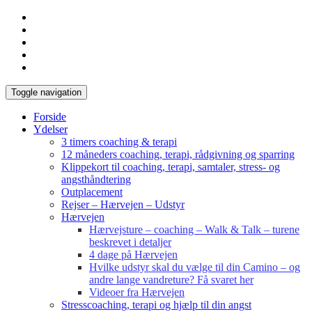
Toggle navigation
Forside
Ydelser
3 timers coaching & terapi
12 måneders coaching, terapi, rådgivning og sparring
Klippekort til coaching, terapi, samtaler, stress- og
angsthåndtering
Outplacement
Rejser – Hærvejen – Udstyr
Hærvejen
Hærvejsture – coaching – Walk & Talk – turene
beskrevet i detaljer
4 dage på Hærvejen
Hvilke udstyr skal du vælge til din Camino – og
andre lange vandreture? Få svaret her
Videoer fra Hærvejen
Stresscoaching, terapi og hjælp til din angst