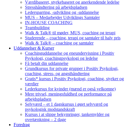
Værdibaseret, styrkebaseret og anerkendende ledelse
Stresshåndtering på arbejdspladsen
Ledersparring, -udvikling og -uddannelse
MUS – Medarbejder Udviklings Samtaler
IN-HOUSE COACHING
Teambuilding
Walk & Talk® til møder, MUS, coaching og terapi
Studerende – coaching, terapi og samtaler til halv pris
Walk & Talk® – coaching og samtaler
Uddannelser & Kurser
Coachinguddannelse og eneundervisning i Positiv
Psykologi, coachingpsykologi og ledelse
Få betalt din uddannelse
Grundkursus for private grupper i Positiv Psykologi,
coaching, stress- og angsthåndtering
Gratis* kursus i Positiv Psykologi, coaching, styrker og
værdier
Lederkursus for kvinder (mænd er også velkomne)
Mere trivsel, meningsfuldhed og performance på
arbejdspladsen
Selvværd – et 1 dagskursus i øget selvværd og
psykologisk modstandskraft
Kursus i at slippe bekymringer, tankemylder og
overtænkning – 2 dage
Foredrag