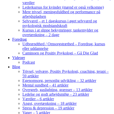
værdier
Lederkursus for kvinder (mænd er også velkomne)
Mere trivsel, meningsfuldhed og performance på
arbejdspladsen
Selvværd – et 1 dagskursus i øget selvværd og
psykologisk modstandskraft
Kursus i at slippe bekymringer, tankemylder og
overtænkning – 2 dage
Foredrag
Udbrændthed / Omsorgstræthed – Foredrag, kursus
eller uddannelse
Caminoen og Positiv Psykologi – Gå Dig Glad
Videoer
Podcast
Blog
Trivsel, velvære, Positiv Psykologi, coaching, terapi –
59 artikler
Egenomsorg, personlig udvikling – 32 artikler
Mental sundhed – 41 artikler
Overgreb, gaslighting, grænser – 13 artikler
Ledelse og godt arbejdsmiljø – 23 artikler
Værdier – 6 artikler
Angst, overtænkning – 18 artikler
Stress & depression – 19 artikler
Vaner – 5 artikler