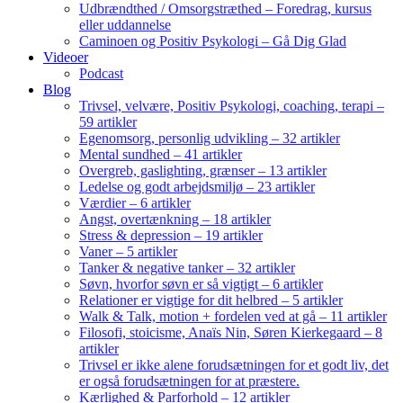
Udbrændthed / Omsorgstræthed – Foredrag, kursus
eller uddannelse
Caminoen og Positiv Psykologi – Gå Dig Glad
Videoer
Podcast
Blog
Trivsel, velvære, Positiv Psykologi, coaching, terapi –
59 artikler
Egenomsorg, personlig udvikling – 32 artikler
Mental sundhed – 41 artikler
Overgreb, gaslighting, grænser – 13 artikler
Ledelse og godt arbejdsmiljø – 23 artikler
Værdier – 6 artikler
Angst, overtænkning – 18 artikler
Stress & depression – 19 artikler
Vaner – 5 artikler
Tanker & negative tanker – 32 artikler
Søvn, hvorfor søvn er så vigtigt – 6 artikler
Relationer er vigtige for dit helbred – 5 artikler
Walk & Talk, motion + fordelen ved at gå – 11 artikler
Filosofi, stoicisme, Anaïs Nin, Søren Kierkegaard – 8
artikler
Trivsel er ikke alene forudsætningen for et godt liv, det
er også forudsætningen for at præstere.
Kærlighed & Parforhold – 12 artikler