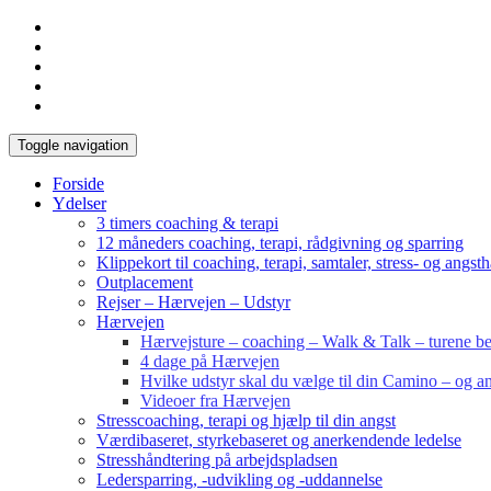
Toggle navigation
Forside
Ydelser
3 timers coaching & terapi
12 måneders coaching, terapi, rådgivning og sparring
Klippekort til coaching, terapi, samtaler, stress- og angst
Outplacement
Rejser – Hærvejen – Udstyr
Hærvejen
Hærvejsture – coaching – Walk & Talk – turene bes
4 dage på Hærvejen
Hvilke udstyr skal du vælge til din Camino – og an
Videoer fra Hærvejen
Stresscoaching, terapi og hjælp til din angst
Værdibaseret, styrkebaseret og anerkendende ledelse
Stresshåndtering på arbejdspladsen
Ledersparring, -udvikling og -uddannelse