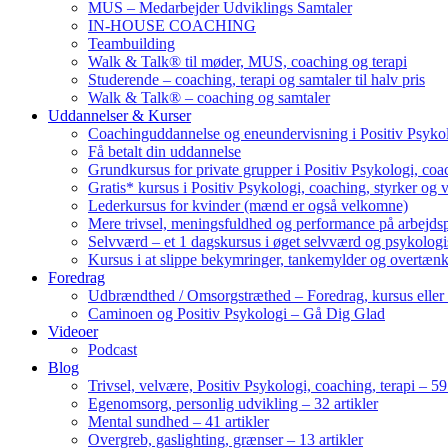
MUS – Medarbejder Udviklings Samtaler
IN-HOUSE COACHING
Teambuilding
Walk & Talk® til møder, MUS, coaching og terapi
Studerende – coaching, terapi og samtaler til halv pris
Walk & Talk® – coaching og samtaler
Uddannelser & Kurser
Coachinguddannelse og eneundervisning i Positiv Psykol
Få betalt din uddannelse
Grundkursus for private grupper i Positiv Psykologi, coac
Gratis* kursus i Positiv Psykologi, coaching, styrker og 
Lederkursus for kvinder (mænd er også velkomne)
Mere trivsel, meningsfuldhed og performance på arbejds
Selvværd – et 1 dagskursus i øget selvværd og psykolog
Kursus i at slippe bekymringer, tankemylder og overtæn
Foredrag
Udbrændthed / Omsorgstræthed – Foredrag, kursus eller
Caminoen og Positiv Psykologi – Gå Dig Glad
Videoer
Podcast
Blog
Trivsel, velvære, Positiv Psykologi, coaching, terapi – 59 
Egenomsorg, personlig udvikling – 32 artikler
Mental sundhed – 41 artikler
Overgreb, gaslighting, grænser – 13 artikler