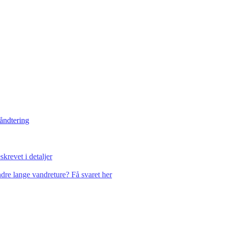
håndtering
krevet i detaljer
dre lange vandreture? Få svaret her