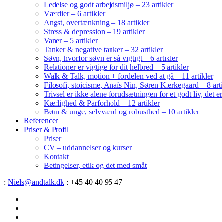
Ledelse og godt arbejdsmiljø – 23 artikler
Værdier – 6 artikler
Angst, overtænkning – 18 artikler
Stress & depression – 19 artikler
Vaner – 5 artikler
Tanker & negative tanker – 32 artikler
Søvn, hvorfor søvn er så vigtigt – 6 artikler
Relationer er vigtige for dit helbred – 5 artikler
Walk & Talk, motion + fordelen ved at gå – 11 artikler
Filosofi, stoicisme, Anaïs Nin, Søren Kierkegaard – 8 art
Trivsel er ikke alene forudsætningen for et godt liv, det 
Kærlighed & Parforhold – 12 artikler
Børn & unge, selvværd og robusthed – 10 artikler
Referencer
Priser & Profil
Priser
CV – uddannelser og kurser
Kontakt
Betingelser, etik og det med småt
:
Niels@andtalk.dk
: +45 40 40 95 47