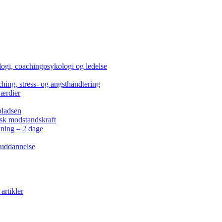
ogi, coachingpsykologi og ledelse
hing, stress- og angsthåndtering
værdier
pladsen
isk modstandskraft
kning – 2 dage
 uddannelse
artikler