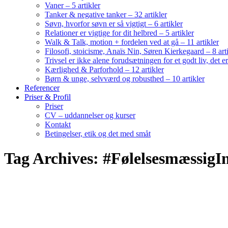
Vaner – 5 artikler
Tanker & negative tanker – 32 artikler
Søvn, hvorfor søvn er så vigtigt – 6 artikler
Relationer er vigtige for dit helbred – 5 artikler
Walk & Talk, motion + fordelen ved at gå – 11 artikler
Filosofi, stoicisme, Anaïs Nin, Søren Kierkegaard – 8 art
Trivsel er ikke alene forudsætningen for et godt liv, det 
Kærlighed & Parforhold – 12 artikler
Børn & unge, selvværd og robusthed – 10 artikler
Referencer
Priser & Profil
Priser
CV – uddannelser og kurser
Kontakt
Betingelser, etik og det med småt
Tag Archives: #FølelsesmæssigIn