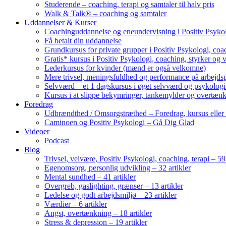
Studerende – coaching, terapi og samtaler til halv pris
Walk & Talk® – coaching og samtaler
Uddannelser & Kurser
Coachinguddannelse og eneundervisning i Positiv Psykol
Få betalt din uddannelse
Grundkursus for private grupper i Positiv Psykologi, coac
Gratis* kursus i Positiv Psykologi, coaching, styrker og 
Lederkursus for kvinder (mænd er også velkomne)
Mere trivsel, meningsfuldhed og performance på arbejds
Selvværd – et 1 dagskursus i øget selvværd og psykolog
Kursus i at slippe bekymringer, tankemylder og overtæn
Foredrag
Udbrændthed / Omsorgstræthed – Foredrag, kursus eller
Caminoen og Positiv Psykologi – Gå Dig Glad
Videoer
Podcast
Blog
Trivsel, velvære, Positiv Psykologi, coaching, terapi – 59 
Egenomsorg, personlig udvikling – 32 artikler
Mental sundhed – 41 artikler
Overgreb, gaslighting, grænser – 13 artikler
Ledelse og godt arbejdsmiljø – 23 artikler
Værdier – 6 artikler
Angst, overtænkning – 18 artikler
Stress & depression – 19 artikler