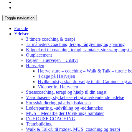
Toggle navigation
Forside
Ydelser
3 timers coaching & terapi
12 måneders coaching, terapi, rådgivning og sparring
Klippekort til coaching, terapi, samtaler, stress- og angst
Outplacement
Rejser – Hærvejen – Udstyr
Hærvejen
Hærvejsture – coaching – Walk & Talk – turene bes
4 dage på Hærvejen
Hvilke udstyr skal du vælge til din Camino – og an
Videoer fra Hærvejen
Stresscoaching, terapi og hjælp til din angst
Værdibaseret, styrkebaseret og anerkendende ledelse
Stresshåndtering på arbejdspladsen
Ledersparring, -udvikling og -uddannelse
MUS – Medarbejder Udviklings Samtaler
IN-HOUSE COACHING
Teambuilding
Walk & Talk® til møder, MUS, coaching og terapi