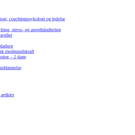
ogi, coachingpsykologi og ledelse
hing, stress- og angsthåndtering
værdier
pladsen
isk modstandskraft
kning – 2 dage
 uddannelse
artikler