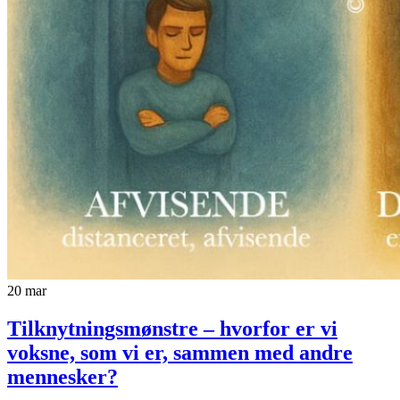
20
mar
Tilknytningsmønstre – hvorfor er vi
voksne, som vi er, sammen med andre
mennesker?