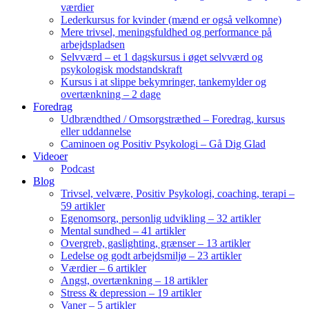
værdier
Lederkursus for kvinder (mænd er også velkomne)
Mere trivsel, meningsfuldhed og performance på
arbejdspladsen
Selvværd – et 1 dagskursus i øget selvværd og
psykologisk modstandskraft
Kursus i at slippe bekymringer, tankemylder og
overtænkning – 2 dage
Foredrag
Udbrændthed / Omsorgstræthed – Foredrag, kursus
eller uddannelse
Caminoen og Positiv Psykologi – Gå Dig Glad
Videoer
Podcast
Blog
Trivsel, velvære, Positiv Psykologi, coaching, terapi –
59 artikler
Egenomsorg, personlig udvikling – 32 artikler
Mental sundhed – 41 artikler
Overgreb, gaslighting, grænser – 13 artikler
Ledelse og godt arbejdsmiljø – 23 artikler
Værdier – 6 artikler
Angst, overtænkning – 18 artikler
Stress & depression – 19 artikler
Vaner – 5 artikler