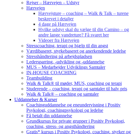
Rejser – Hærvejen – Udstyr
Hærvejen
Hærvejsture – coaching – Walk & Talk – turene
beskrevet i detaljer
4 dage på Hærvejen
Hvilke udstyr skal du vælge til din Camino – og
andre lange vandreture? Få svaret her
Videoer fra Hærvejen
Stresscoaching, terapi og hjælp til din angst
Værdibaseret, styrkebaseret og anerkendende ledelse
Stresshåndtering på arbejdspladsen
Ledersparring, -udvikling og -uddannelse
MUS – Medarbejder Udviklings Samtaler
IN-HOUSE COACHING
Teambuilding
Walk & Talk® til møder, MUS, coaching og terapi
Studerende – coaching, terapi og samtaler til halv pris
Walk & Talk® – coaching og samtaler
Uddannelser & Kurser
Coachinguddannelse og eneundervisning i Positiv
Psykologi, coachingpsykologi og ledelse
Få betalt din uddannelse
Grundkursus for private grupper i Positiv Psykologi,
coaching, stress- og angsthåndtering
Gratis* kursus i Positiv Psykologi, coaching, styrker og