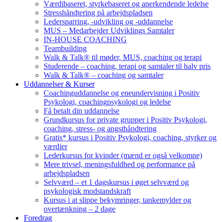
Værdibaseret, styrkebaseret og anerkendende ledelse
Stresshåndtering på arbejdspladsen
Ledersparring, -udvikling og -uddannelse
MUS – Medarbejder Udviklings Samtaler
IN-HOUSE COACHING
Teambuilding
Walk & Talk® til møder, MUS, coaching og terapi
Studerende – coaching, terapi og samtaler til halv pris
Walk & Talk® – coaching og samtaler
Uddannelser & Kurser
Coachinguddannelse og eneundervisning i Positiv
Psykologi, coachingpsykologi og ledelse
Få betalt din uddannelse
Grundkursus for private grupper i Positiv Psykologi,
coaching, stress- og angsthåndtering
Gratis* kursus i Positiv Psykologi, coaching, styrker og
værdier
Lederkursus for kvinder (mænd er også velkomne)
Mere trivsel, meningsfuldhed og performance på
arbejdspladsen
Selvværd – et 1 dagskursus i øget selvværd og
psykologisk modstandskraft
Kursus i at slippe bekymringer, tankemylder og
overtænkning – 2 dage
Foredrag