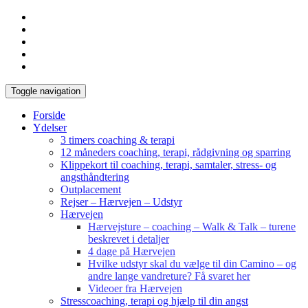
Toggle navigation
Forside
Ydelser
3 timers coaching & terapi
12 måneders coaching, terapi, rådgivning og sparring
Klippekort til coaching, terapi, samtaler, stress- og
angsthåndtering
Outplacement
Rejser – Hærvejen – Udstyr
Hærvejen
Hærvejsture – coaching – Walk & Talk – turene
beskrevet i detaljer
4 dage på Hærvejen
Hvilke udstyr skal du vælge til din Camino – og
andre lange vandreture? Få svaret her
Videoer fra Hærvejen
Stresscoaching, terapi og hjælp til din angst