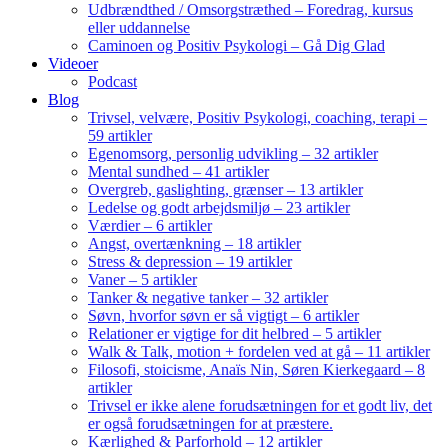
Udbrændthed / Omsorgstræthed – Foredrag, kursus
eller uddannelse
Caminoen og Positiv Psykologi – Gå Dig Glad
Videoer
Podcast
Blog
Trivsel, velvære, Positiv Psykologi, coaching, terapi –
59 artikler
Egenomsorg, personlig udvikling – 32 artikler
Mental sundhed – 41 artikler
Overgreb, gaslighting, grænser – 13 artikler
Ledelse og godt arbejdsmiljø – 23 artikler
Værdier – 6 artikler
Angst, overtænkning – 18 artikler
Stress & depression – 19 artikler
Vaner – 5 artikler
Tanker & negative tanker – 32 artikler
Søvn, hvorfor søvn er så vigtigt – 6 artikler
Relationer er vigtige for dit helbred – 5 artikler
Walk & Talk, motion + fordelen ved at gå – 11 artikler
Filosofi, stoicisme, Anaïs Nin, Søren Kierkegaard – 8
artikler
Trivsel er ikke alene forudsætningen for et godt liv, det
er også forudsætningen for at præstere.
Kærlighed & Parforhold – 12 artikler