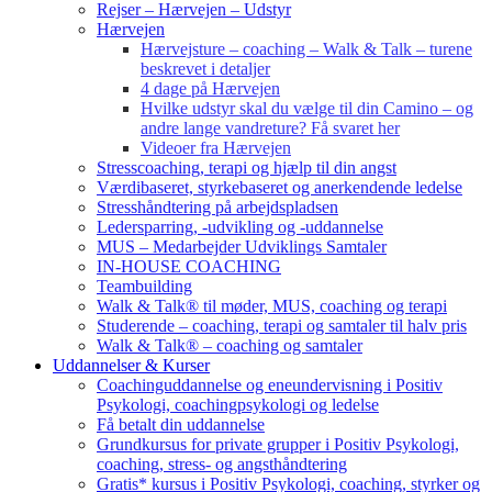
Rejser – Hærvejen – Udstyr
Hærvejen
Hærvejsture – coaching – Walk & Talk – turene
beskrevet i detaljer
4 dage på Hærvejen
Hvilke udstyr skal du vælge til din Camino – og
andre lange vandreture? Få svaret her
Videoer fra Hærvejen
Stresscoaching, terapi og hjælp til din angst
Værdibaseret, styrkebaseret og anerkendende ledelse
Stresshåndtering på arbejdspladsen
Ledersparring, -udvikling og -uddannelse
MUS – Medarbejder Udviklings Samtaler
IN-HOUSE COACHING
Teambuilding
Walk & Talk® til møder, MUS, coaching og terapi
Studerende – coaching, terapi og samtaler til halv pris
Walk & Talk® – coaching og samtaler
Uddannelser & Kurser
Coachinguddannelse og eneundervisning i Positiv
Psykologi, coachingpsykologi og ledelse
Få betalt din uddannelse
Grundkursus for private grupper i Positiv Psykologi,
coaching, stress- og angsthåndtering
Gratis* kursus i Positiv Psykologi, coaching, styrker og