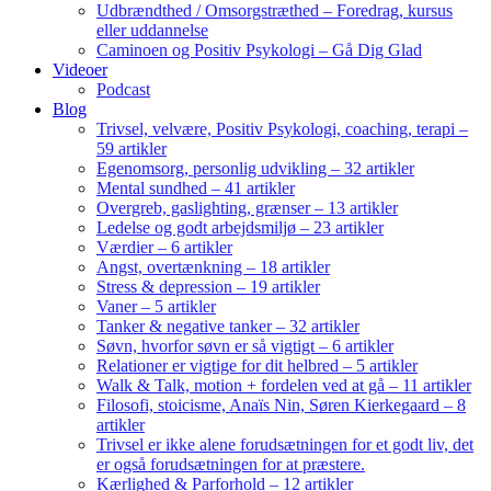
Udbrændthed / Omsorgstræthed – Foredrag, kursus
eller uddannelse
Caminoen og Positiv Psykologi – Gå Dig Glad
Videoer
Podcast
Blog
Trivsel, velvære, Positiv Psykologi, coaching, terapi –
59 artikler
Egenomsorg, personlig udvikling – 32 artikler
Mental sundhed – 41 artikler
Overgreb, gaslighting, grænser – 13 artikler
Ledelse og godt arbejdsmiljø – 23 artikler
Værdier – 6 artikler
Angst, overtænkning – 18 artikler
Stress & depression – 19 artikler
Vaner – 5 artikler
Tanker & negative tanker – 32 artikler
Søvn, hvorfor søvn er så vigtigt – 6 artikler
Relationer er vigtige for dit helbred – 5 artikler
Walk & Talk, motion + fordelen ved at gå – 11 artikler
Filosofi, stoicisme, Anaïs Nin, Søren Kierkegaard – 8
artikler
Trivsel er ikke alene forudsætningen for et godt liv, det
er også forudsætningen for at præstere.
Kærlighed & Parforhold – 12 artikler