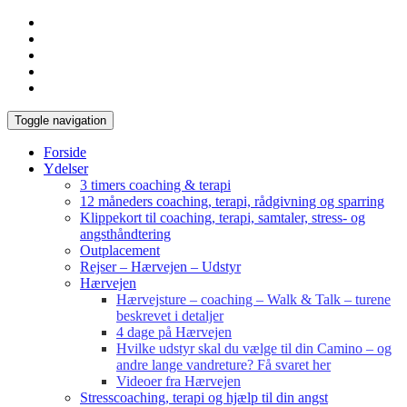
Toggle navigation
Forside
Ydelser
3 timers coaching & terapi
12 måneders coaching, terapi, rådgivning og sparring
Klippekort til coaching, terapi, samtaler, stress- og
angsthåndtering
Outplacement
Rejser – Hærvejen – Udstyr
Hærvejen
Hærvejsture – coaching – Walk & Talk – turene
beskrevet i detaljer
4 dage på Hærvejen
Hvilke udstyr skal du vælge til din Camino – og
andre lange vandreture? Få svaret her
Videoer fra Hærvejen
Stresscoaching, terapi og hjælp til din angst