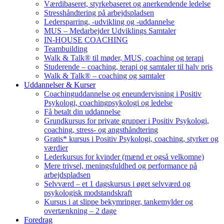
Værdibaseret, styrkebaseret og anerkendende ledelse
Stresshåndtering på arbejdspladsen
Ledersparring, -udvikling og -uddannelse
MUS – Medarbejder Udviklings Samtaler
IN-HOUSE COACHING
Teambuilding
Walk & Talk® til møder, MUS, coaching og terapi
Studerende – coaching, terapi og samtaler til halv pris
Walk & Talk® – coaching og samtaler
Uddannelser & Kurser
Coachinguddannelse og eneundervisning i Positiv
Psykologi, coachingpsykologi og ledelse
Få betalt din uddannelse
Grundkursus for private grupper i Positiv Psykologi,
coaching, stress- og angsthåndtering
Gratis* kursus i Positiv Psykologi, coaching, styrker og
værdier
Lederkursus for kvinder (mænd er også velkomne)
Mere trivsel, meningsfuldhed og performance på
arbejdspladsen
Selvværd – et 1 dagskursus i øget selvværd og
psykologisk modstandskraft
Kursus i at slippe bekymringer, tankemylder og
overtænkning – 2 dage
Foredrag