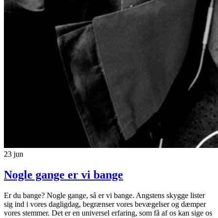
23
jun
Nogle gange er vi bange
Er du bange? Nogle gange, så er vi bange. Angstens skygge lister
sig ind i vores dagligdag, begrænser vores bevægelser og dæmper
vores stemmer. Det er en universel erfaring, som få af os kan sige os