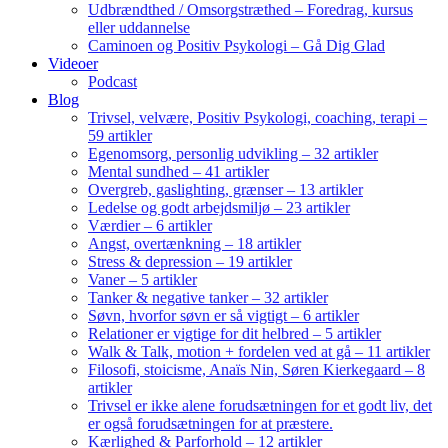
Udbrændthed / Omsorgstræthed – Foredrag, kursus
eller uddannelse
Caminoen og Positiv Psykologi – Gå Dig Glad
Videoer
Podcast
Blog
Trivsel, velvære, Positiv Psykologi, coaching, terapi –
59 artikler
Egenomsorg, personlig udvikling – 32 artikler
Mental sundhed – 41 artikler
Overgreb, gaslighting, grænser – 13 artikler
Ledelse og godt arbejdsmiljø – 23 artikler
Værdier – 6 artikler
Angst, overtænkning – 18 artikler
Stress & depression – 19 artikler
Vaner – 5 artikler
Tanker & negative tanker – 32 artikler
Søvn, hvorfor søvn er så vigtigt – 6 artikler
Relationer er vigtige for dit helbred – 5 artikler
Walk & Talk, motion + fordelen ved at gå – 11 artikler
Filosofi, stoicisme, Anaïs Nin, Søren Kierkegaard – 8
artikler
Trivsel er ikke alene forudsætningen for et godt liv, det
er også forudsætningen for at præstere.
Kærlighed & Parforhold – 12 artikler