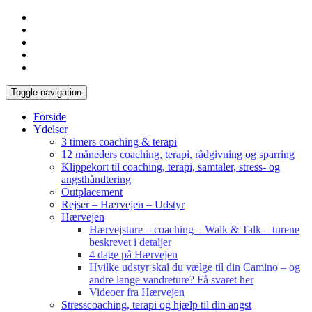
Toggle navigation
Forside
Ydelser
3 timers coaching & terapi
12 måneders coaching, terapi, rådgivning og sparring
Klippekort til coaching, terapi, samtaler, stress- og
angsthåndtering
Outplacement
Rejser – Hærvejen – Udstyr
Hærvejen
Hærvejsture – coaching – Walk & Talk – turene
beskrevet i detaljer
4 dage på Hærvejen
Hvilke udstyr skal du vælge til din Camino – og
andre lange vandreture? Få svaret her
Videoer fra Hærvejen
Stresscoaching, terapi og hjælp til din angst