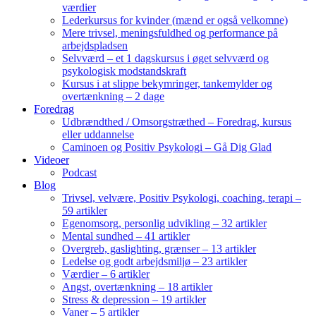
værdier
Lederkursus for kvinder (mænd er også velkomne)
Mere trivsel, meningsfuldhed og performance på
arbejdspladsen
Selvværd – et 1 dagskursus i øget selvværd og
psykologisk modstandskraft
Kursus i at slippe bekymringer, tankemylder og
overtænkning – 2 dage
Foredrag
Udbrændthed / Omsorgstræthed – Foredrag, kursus
eller uddannelse
Caminoen og Positiv Psykologi – Gå Dig Glad
Videoer
Podcast
Blog
Trivsel, velvære, Positiv Psykologi, coaching, terapi –
59 artikler
Egenomsorg, personlig udvikling – 32 artikler
Mental sundhed – 41 artikler
Overgreb, gaslighting, grænser – 13 artikler
Ledelse og godt arbejdsmiljø – 23 artikler
Værdier – 6 artikler
Angst, overtænkning – 18 artikler
Stress & depression – 19 artikler
Vaner – 5 artikler