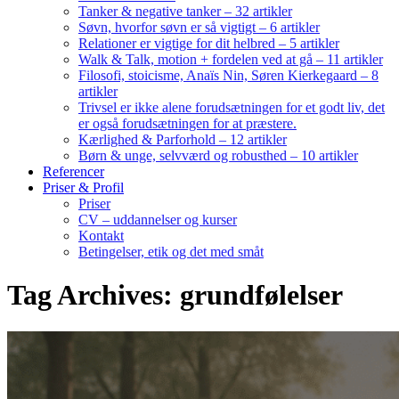
Tanker & negative tanker – 32 artikler
Søvn, hvorfor søvn er så vigtigt – 6 artikler
Relationer er vigtige for dit helbred – 5 artikler
Walk & Talk, motion + fordelen ved at gå – 11 artikler
Filosofi, stoicisme, Anaïs Nin, Søren Kierkegaard – 8
artikler
Trivsel er ikke alene forudsætningen for et godt liv, det
er også forudsætningen for at præstere.
Kærlighed & Parforhold – 12 artikler
Børn & unge, selvværd og robusthed – 10 artikler
Referencer
Priser & Profil
Priser
CV – uddannelser og kurser
Kontakt
Betingelser, etik og det med småt
Tag Archives: grundfølelser