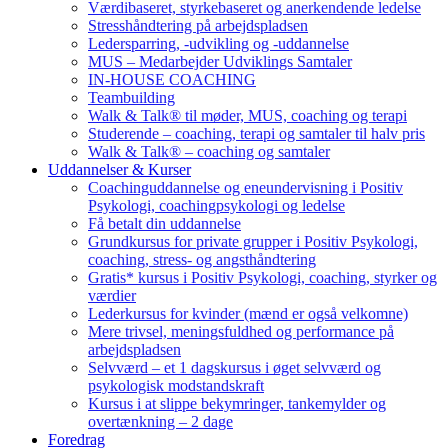
Værdibaseret, styrkebaseret og anerkendende ledelse
Stresshåndtering på arbejdspladsen
Ledersparring, -udvikling og -uddannelse
MUS – Medarbejder Udviklings Samtaler
IN-HOUSE COACHING
Teambuilding
Walk & Talk® til møder, MUS, coaching og terapi
Studerende – coaching, terapi og samtaler til halv pris
Walk & Talk® – coaching og samtaler
Uddannelser & Kurser
Coachinguddannelse og eneundervisning i Positiv
Psykologi, coachingpsykologi og ledelse
Få betalt din uddannelse
Grundkursus for private grupper i Positiv Psykologi,
coaching, stress- og angsthåndtering
Gratis* kursus i Positiv Psykologi, coaching, styrker og
værdier
Lederkursus for kvinder (mænd er også velkomne)
Mere trivsel, meningsfuldhed og performance på
arbejdspladsen
Selvværd – et 1 dagskursus i øget selvværd og
psykologisk modstandskraft
Kursus i at slippe bekymringer, tankemylder og
overtænkning – 2 dage
Foredrag