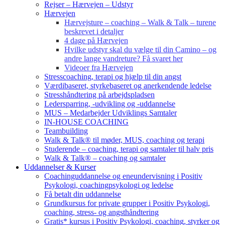
Rejser – Hærvejen – Udstyr
Hærvejen
Hærvejsture – coaching – Walk & Talk – turene
beskrevet i detaljer
4 dage på Hærvejen
Hvilke udstyr skal du vælge til din Camino – og
andre lange vandreture? Få svaret her
Videoer fra Hærvejen
Stresscoaching, terapi og hjælp til din angst
Værdibaseret, styrkebaseret og anerkendende ledelse
Stresshåndtering på arbejdspladsen
Ledersparring, -udvikling og -uddannelse
MUS – Medarbejder Udviklings Samtaler
IN-HOUSE COACHING
Teambuilding
Walk & Talk® til møder, MUS, coaching og terapi
Studerende – coaching, terapi og samtaler til halv pris
Walk & Talk® – coaching og samtaler
Uddannelser & Kurser
Coachinguddannelse og eneundervisning i Positiv
Psykologi, coachingpsykologi og ledelse
Få betalt din uddannelse
Grundkursus for private grupper i Positiv Psykologi,
coaching, stress- og angsthåndtering
Gratis* kursus i Positiv Psykologi, coaching, styrker og