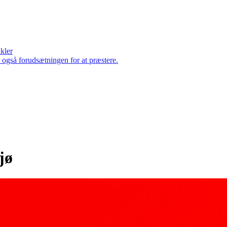
ikler
er også forudsætningen for at præstere.
jø