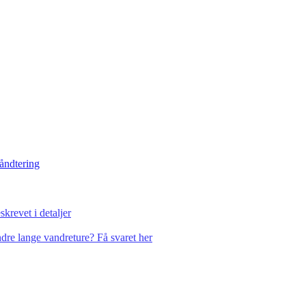
håndtering
krevet i detaljer
dre lange vandreture? Få svaret her