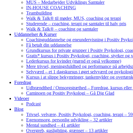
MUS – Medarbejder Udviklings Samtaler
IN-HOUSE COACHING
Teambuilding
Walk & Talk® til møder, MUS, coaching og terapi
Studerende – coaching, terapi og samtaler til halv pris
Walk & Talk® – coaching og samtaler
Uddannelser & Kurser
Coachinguddannelse og eneundervisning i Positiv Psykol
Få betalt din uddannelse
Grundkursus for private grupper i Positiv Psykologi, coac
Gratis* kursus i Positiv Psykologi, coaching, styrker og 
Lederkursus for kvinder (mænd er også velkomne)
Mere trivsel, meningsfuldhed og performance på arbejds
Selvværd – et 1 dagskursus i øget selvværd og psykolog
Kursus i at slippe bekymringer, tankemylder og overtæn
Foredrag
Udbrændthed / Omsorgstræthed – Foredrag, kursus eller
Caminoen og Positiv Psykologi – Gå Dig Glad
Videoer
Podcast
Blog
Trivsel, velvære, Positiv Psykologi, coaching, terapi – 59 
Egenomsorg, personlig udvikling – 32 artikler
Mental sundhed – 41 artikler
Overgreb, gaslighting, grænser – 13 artikler