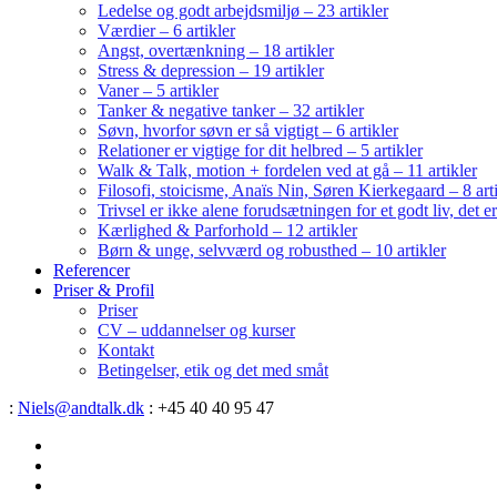
Ledelse og godt arbejdsmiljø – 23 artikler
Værdier – 6 artikler
Angst, overtænkning – 18 artikler
Stress & depression – 19 artikler
Vaner – 5 artikler
Tanker & negative tanker – 32 artikler
Søvn, hvorfor søvn er så vigtigt – 6 artikler
Relationer er vigtige for dit helbred – 5 artikler
Walk & Talk, motion + fordelen ved at gå – 11 artikler
Filosofi, stoicisme, Anaïs Nin, Søren Kierkegaard – 8 art
Trivsel er ikke alene forudsætningen for et godt liv, det 
Kærlighed & Parforhold – 12 artikler
Børn & unge, selvværd og robusthed – 10 artikler
Referencer
Priser & Profil
Priser
CV – uddannelser og kurser
Kontakt
Betingelser, etik og det med småt
:
Niels@andtalk.dk
: +45 40 40 95 47