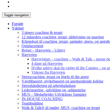
Toggle navigation
Forside
Ydelser
3 timers coaching & terapi
12 måneders coaching, terapi, rådgivning og sparring
Klippekort til coaching, terapi, samtaler, stress- og angst
Outplacement
Rejser – Hærvejen – Udstyr
Hærvejen
Hærvejsture – coaching – Walk & Talk – turene bes
4 dage på Hærvejen
Hvilke udstyr skal du vælge til din Camino – og an
Videoer fra Hærvejen
Stresscoaching, terapi og hjælp til din angst
Værdibaseret, styrkebaseret og anerkendende ledelse
Stresshåndtering på arbejdspladsen
Ledersparring, -udvikling og -uddannelse
MUS – Medarbejder Udviklings Samtaler
IN-HOUSE COACHING
Teambuilding
Walk & Talk® til møder, MUS, coaching og terapi