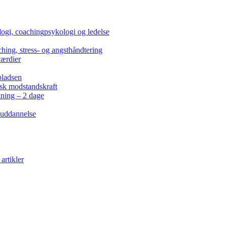
ogi, coachingpsykologi og ledelse
hing, stress- og angsthåndtering
værdier
pladsen
isk modstandskraft
kning – 2 dage
 uddannelse
artikler