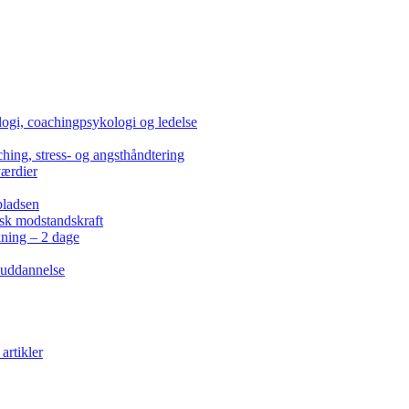
ogi, coachingpsykologi og ledelse
hing, stress- og angsthåndtering
værdier
pladsen
isk modstandskraft
kning – 2 dage
 uddannelse
artikler