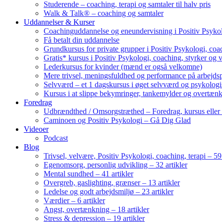
Studerende – coaching, terapi og samtaler til halv pris
Walk & Talk® – coaching og samtaler
Uddannelser & Kurser
Coachinguddannelse og eneundervisning i Positiv Psykol
Få betalt din uddannelse
Grundkursus for private grupper i Positiv Psykologi, coac
Gratis* kursus i Positiv Psykologi, coaching, styrker og 
Lederkursus for kvinder (mænd er også velkomne)
Mere trivsel, meningsfuldhed og performance på arbejds
Selvværd – et 1 dagskursus i øget selvværd og psykolog
Kursus i at slippe bekymringer, tankemylder og overtæn
Foredrag
Udbrændthed / Omsorgstræthed – Foredrag, kursus eller
Caminoen og Positiv Psykologi – Gå Dig Glad
Videoer
Podcast
Blog
Trivsel, velvære, Positiv Psykologi, coaching, terapi – 59 
Egenomsorg, personlig udvikling – 32 artikler
Mental sundhed – 41 artikler
Overgreb, gaslighting, grænser – 13 artikler
Ledelse og godt arbejdsmiljø – 23 artikler
Værdier – 6 artikler
Angst, overtænkning – 18 artikler
Stress & depression – 19 artikler