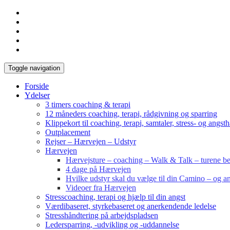
Toggle navigation
Forside
Ydelser
3 timers coaching & terapi
12 måneders coaching, terapi, rådgivning og sparring
Klippekort til coaching, terapi, samtaler, stress- og angst
Outplacement
Rejser – Hærvejen – Udstyr
Hærvejen
Hærvejsture – coaching – Walk & Talk – turene bes
4 dage på Hærvejen
Hvilke udstyr skal du vælge til din Camino – og an
Videoer fra Hærvejen
Stresscoaching, terapi og hjælp til din angst
Værdibaseret, styrkebaseret og anerkendende ledelse
Stresshåndtering på arbejdspladsen
Ledersparring, -udvikling og -uddannelse