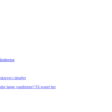
håndtering
krevet i detaljer
dre lange vandreture? Få svaret her