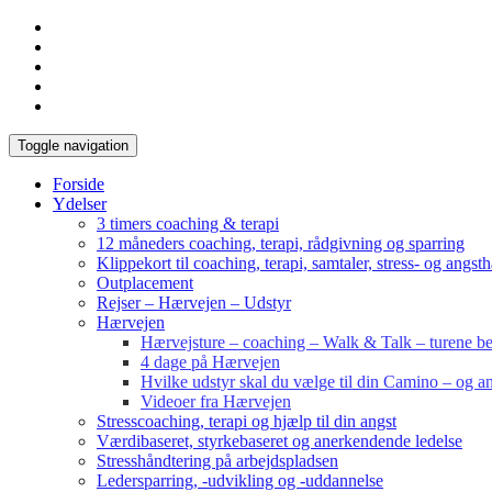
Toggle navigation
Forside
Ydelser
3 timers coaching & terapi
12 måneders coaching, terapi, rådgivning og sparring
Klippekort til coaching, terapi, samtaler, stress- og angst
Outplacement
Rejser – Hærvejen – Udstyr
Hærvejen
Hærvejsture – coaching – Walk & Talk – turene bes
4 dage på Hærvejen
Hvilke udstyr skal du vælge til din Camino – og an
Videoer fra Hærvejen
Stresscoaching, terapi og hjælp til din angst
Værdibaseret, styrkebaseret og anerkendende ledelse
Stresshåndtering på arbejdspladsen
Ledersparring, -udvikling og -uddannelse