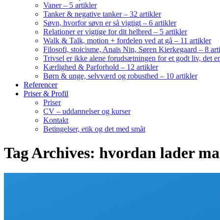
Vaner – 5 artikler
Tanker & negative tanker – 32 artikler
Søvn, hvorfor søvn er så vigtigt – 6 artikler
Relationer er vigtige for dit helbred – 5 artikler
Walk & Talk, motion + fordelen ved at gå – 11 artikler
Filosofi, stoicisme, Anaïs Nin, Søren Kierkegaard – 8 art
Trivsel er ikke alene forudsætningen for et godt liv, det 
Kærlighed & Parforhold – 12 artikler
Børn & unge, selvværd og robusthed – 10 artikler
Referencer
Priser & Profil
Priser
CV – uddannelser og kurser
Kontakt
Betingelser, etik og det med småt
Tag Archives: hvordan lader m