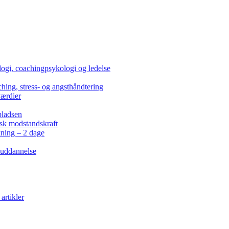
ogi, coachingpsykologi og ledelse
hing, stress- og angsthåndtering
værdier
pladsen
isk modstandskraft
kning – 2 dage
 uddannelse
artikler