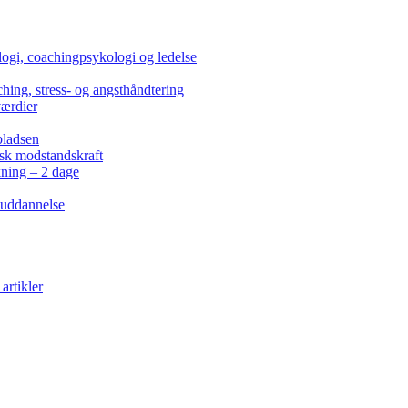
ogi, coachingpsykologi og ledelse
hing, stress- og angsthåndtering
værdier
pladsen
isk modstandskraft
kning – 2 dage
 uddannelse
artikler