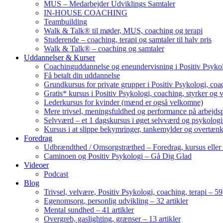
MUS – Medarbejder Udviklings Samtaler
IN-HOUSE COACHING
Teambuilding
Walk & Talk® til møder, MUS, coaching og terapi
Studerende – coaching, terapi og samtaler til halv pris
Walk & Talk® – coaching og samtaler
Uddannelser & Kurser
Coachinguddannelse og eneundervisning i Positiv Psykol
Få betalt din uddannelse
Grundkursus for private grupper i Positiv Psykologi, coac
Gratis* kursus i Positiv Psykologi, coaching, styrker og 
Lederkursus for kvinder (mænd er også velkomne)
Mere trivsel, meningsfuldhed og performance på arbejds
Selvværd – et 1 dagskursus i øget selvværd og psykolog
Kursus i at slippe bekymringer, tankemylder og overtæn
Foredrag
Udbrændthed / Omsorgstræthed – Foredrag, kursus eller
Caminoen og Positiv Psykologi – Gå Dig Glad
Videoer
Podcast
Blog
Trivsel, velvære, Positiv Psykologi, coaching, terapi – 59 
Egenomsorg, personlig udvikling – 32 artikler
Mental sundhed – 41 artikler
Overgreb, gaslighting, grænser – 13 artikler