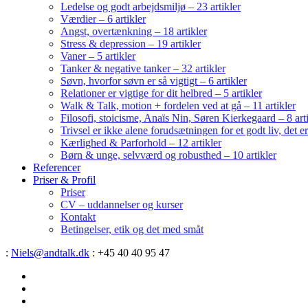
Ledelse og godt arbejdsmiljø – 23 artikler
Værdier – 6 artikler
Angst, overtænkning – 18 artikler
Stress & depression – 19 artikler
Vaner – 5 artikler
Tanker & negative tanker – 32 artikler
Søvn, hvorfor søvn er så vigtigt – 6 artikler
Relationer er vigtige for dit helbred – 5 artikler
Walk & Talk, motion + fordelen ved at gå – 11 artikler
Filosofi, stoicisme, Anaïs Nin, Søren Kierkegaard – 8 art
Trivsel er ikke alene forudsætningen for et godt liv, det 
Kærlighed & Parforhold – 12 artikler
Børn & unge, selvværd og robusthed – 10 artikler
Referencer
Priser & Profil
Priser
CV – uddannelser og kurser
Kontakt
Betingelser, etik og det med småt
:
Niels@andtalk.dk
: +45 40 40 95 47