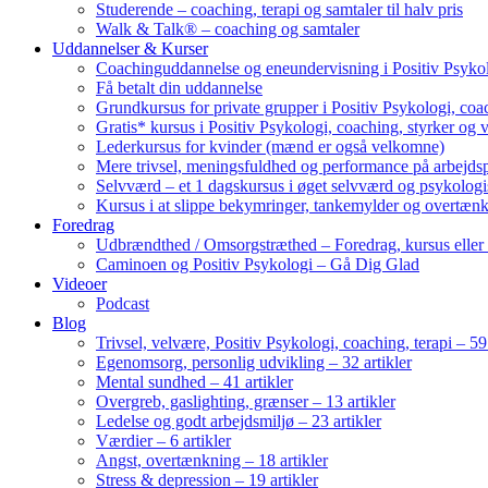
Studerende – coaching, terapi og samtaler til halv pris
Walk & Talk® – coaching og samtaler
Uddannelser & Kurser
Coachinguddannelse og eneundervisning i Positiv Psykol
Få betalt din uddannelse
Grundkursus for private grupper i Positiv Psykologi, coac
Gratis* kursus i Positiv Psykologi, coaching, styrker og 
Lederkursus for kvinder (mænd er også velkomne)
Mere trivsel, meningsfuldhed og performance på arbejds
Selvværd – et 1 dagskursus i øget selvværd og psykolog
Kursus i at slippe bekymringer, tankemylder og overtæn
Foredrag
Udbrændthed / Omsorgstræthed – Foredrag, kursus eller
Caminoen og Positiv Psykologi – Gå Dig Glad
Videoer
Podcast
Blog
Trivsel, velvære, Positiv Psykologi, coaching, terapi – 59 
Egenomsorg, personlig udvikling – 32 artikler
Mental sundhed – 41 artikler
Overgreb, gaslighting, grænser – 13 artikler
Ledelse og godt arbejdsmiljø – 23 artikler
Værdier – 6 artikler
Angst, overtænkning – 18 artikler
Stress & depression – 19 artikler