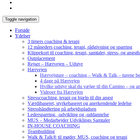
Toggle navigation
Forside
Ydelser
3 timers coaching & terapi
12 måneders coaching, terapi, rådgivning og sparring
Klippekort til coaching, terapi, samtaler, stress- og angst
Outplacement
Rejser – Hærvejen – Udstyr
Hærvejen
Hærvejsture – coaching – Walk & Talk – turene bes
4 dage på Hærvejen
Hvilke udstyr skal du vælge til din Camino – og an
Videoer fra Hærvejen
Stresscoaching, terapi og hjælp til din angst
Værdibaseret, styrkebaseret og anerkendende ledelse
Stresshåndtering på arbejdspladsen
Ledersparring, -udvikling og -uddannelse
MUS – Medarbejder Udviklings Samtaler
IN-HOUSE COACHING
Teambuilding
Walk & Talk® til møder, MUS, coaching og terapi