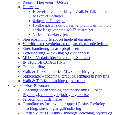
Rejser – Hærvejen – Udstyr
Hærvejen
Hærvejsture – coaching – Walk & Talk – turene
beskrevet i detaljer
4 dage på Hærvejen
Hvilke udstyr skal du vælge til din Camino – og
andre lange vandreture? Få svaret her
Videoer fra Hærvejen
Stresscoaching, terapi og hjælp til din angst
Værdibaseret, styrkebaseret og anerkendende ledelse
Stresshåndtering på arbejdspladsen
Ledersparring, -udvikling og -uddannelse
MUS – Medarbejder Udviklings Samtaler
IN-HOUSE COACHING
Teambuilding
Walk & Talk® til møder, MUS, coaching og terapi
Studerende – coaching, terapi og samtaler til halv pris
Walk & Talk® – coaching og samtaler
Uddannelser & Kurser
Coachinguddannelse og eneundervisning i Positiv
Psykologi, coachingpsykologi og ledelse
Få betalt din uddannelse
Grundkursus for private grupper i Positiv Psykologi,
coaching, stress- og angsthåndtering
Gratis* kursus i Positiv Psykologi, coaching, styrker og