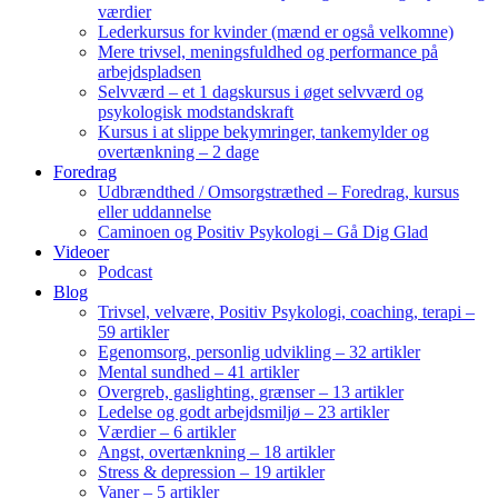
værdier
Lederkursus for kvinder (mænd er også velkomne)
Mere trivsel, meningsfuldhed og performance på
arbejdspladsen
Selvværd – et 1 dagskursus i øget selvværd og
psykologisk modstandskraft
Kursus i at slippe bekymringer, tankemylder og
overtænkning – 2 dage
Foredrag
Udbrændthed / Omsorgstræthed – Foredrag, kursus
eller uddannelse
Caminoen og Positiv Psykologi – Gå Dig Glad
Videoer
Podcast
Blog
Trivsel, velvære, Positiv Psykologi, coaching, terapi –
59 artikler
Egenomsorg, personlig udvikling – 32 artikler
Mental sundhed – 41 artikler
Overgreb, gaslighting, grænser – 13 artikler
Ledelse og godt arbejdsmiljø – 23 artikler
Værdier – 6 artikler
Angst, overtænkning – 18 artikler
Stress & depression – 19 artikler
Vaner – 5 artikler