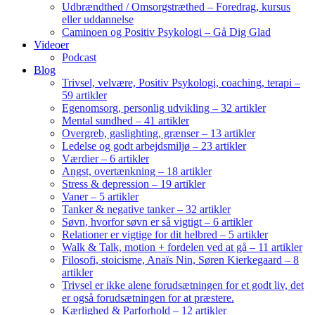
Udbrændthed / Omsorgstræthed – Foredrag, kursus
eller uddannelse
Caminoen og Positiv Psykologi – Gå Dig Glad
Videoer
Podcast
Blog
Trivsel, velvære, Positiv Psykologi, coaching, terapi –
59 artikler
Egenomsorg, personlig udvikling – 32 artikler
Mental sundhed – 41 artikler
Overgreb, gaslighting, grænser – 13 artikler
Ledelse og godt arbejdsmiljø – 23 artikler
Værdier – 6 artikler
Angst, overtænkning – 18 artikler
Stress & depression – 19 artikler
Vaner – 5 artikler
Tanker & negative tanker – 32 artikler
Søvn, hvorfor søvn er så vigtigt – 6 artikler
Relationer er vigtige for dit helbred – 5 artikler
Walk & Talk, motion + fordelen ved at gå – 11 artikler
Filosofi, stoicisme, Anaïs Nin, Søren Kierkegaard – 8
artikler
Trivsel er ikke alene forudsætningen for et godt liv, det
er også forudsætningen for at præstere.
Kærlighed & Parforhold – 12 artikler