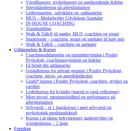
Værdibaseret, styrkebaseret og anerkendende ledelse
Stresshåndtering på arbejdspladsen
Ledersparring, -udvikling og -uddannelse
MUS – Medarbejder Udviklings Samtaler
IN-HOUSE COACHING
Teambuilding
Walk & Talk® til møder, MUS, coaching og terapi
Studerende – coaching, terapi og samtaler til halv pris
Walk & Talk® – coaching og samtaler
Uddannelser & Kurser
Coachinguddannelse og eneundervisning i Positiv
Psykologi, coachingpsykologi og ledelse
Få betalt din uddannelse
Grundkursus for private grupper i Positiv Psykologi,
coaching, stress- og angsthåndtering
Gratis* kursus i Positiv Psykologi, coaching, styrker og
værdier
Lederkursus for kvinder (mænd er også velkomne)
Mere trivsel, meningsfuldhed og performance på
arbejdspladsen
Selvværd – et 1 dagskursus i øget selvværd og
psykologisk modstandskraft
Kursus i at slippe bekymringer, tankemylder og
overtænkning – 2 dage
Foredrag