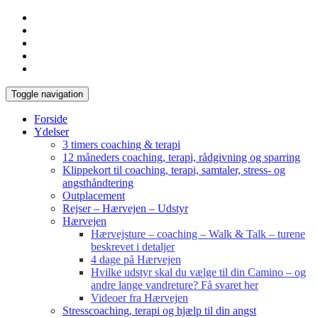
Toggle navigation
Forside
Ydelser
3 timers coaching & terapi
12 måneders coaching, terapi, rådgivning og sparring
Klippekort til coaching, terapi, samtaler, stress- og
angsthåndtering
Outplacement
Rejser – Hærvejen – Udstyr
Hærvejen
Hærvejsture – coaching – Walk & Talk – turene
beskrevet i detaljer
4 dage på Hærvejen
Hvilke udstyr skal du vælge til din Camino – og
andre lange vandreture? Få svaret her
Videoer fra Hærvejen
Stresscoaching, terapi og hjælp til din angst