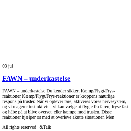
03
jul
FAWN – underkastelse
FAWN – underkastelse Du kender sikkert Kæmp/Flygt/Frys-
reaktioner Kæmp/Flygt/Frys-reaktioner er kroppens naturlige
respons på trusler. Når vi oplever fare, aktiveres vores nervesystem,
og vi reagerer instinktivt: – vi kan vælge at flygte fra faren, fryse fast
og håbe på at blive overset, eller kæmpe mod truslen. Disse
reaktioner hjælper os med at overleve akutte situationer. Men
All rights reserved | &Talk