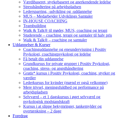
Værdibaseret, styrkebaseret og anerkendende ledelse
Stresshåndtering på arbejdspladsen
Ledersparring, -udvikling og -uddannelse
MUS – Medarbejder Udviklings Samtaler
IN-HOUSE COACHING
Teambuilding
Walk & Talk® til møder, MUS, coaching og terapi
Studerende – coaching, terapi og samtaler til halv pris
Walk & Talk® – coaching og samtaler
Uddannelser & Kurser
Coachinguddannelse og eneundervisning i Positiv
Psykologi, coachingpsykologi og ledelse
Få betalt din uddannelse
Grundkursus for private grupper i Positiv Psykologi,
coaching, stress- og angsthåndtering
Gratis* kursus i Positiv Psykologi, coaching, styrker og
værdier
Lederkursus for kvinder (mænd er også velkomne)
Mere trivsel, meningsfuldhed og performance på
arbejdspladsen
Selvværd – et 1 dagskursus i øget selvværd og
psykologisk modstandskraft
Kursus i at slippe bekymringer, tankemylder og
overtænkning – 2 dage
Foredrag