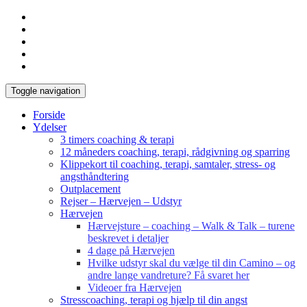
Toggle navigation
Forside
Ydelser
3 timers coaching & terapi
12 måneders coaching, terapi, rådgivning og sparring
Klippekort til coaching, terapi, samtaler, stress- og
angsthåndtering
Outplacement
Rejser – Hærvejen – Udstyr
Hærvejen
Hærvejsture – coaching – Walk & Talk – turene
beskrevet i detaljer
4 dage på Hærvejen
Hvilke udstyr skal du vælge til din Camino – og
andre lange vandreture? Få svaret her
Videoer fra Hærvejen
Stresscoaching, terapi og hjælp til din angst