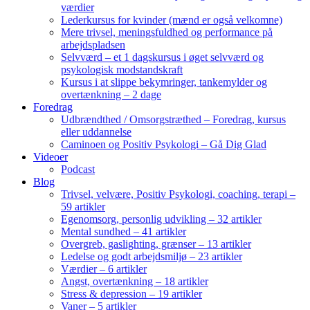
værdier
Lederkursus for kvinder (mænd er også velkomne)
Mere trivsel, meningsfuldhed og performance på
arbejdspladsen
Selvværd – et 1 dagskursus i øget selvværd og
psykologisk modstandskraft
Kursus i at slippe bekymringer, tankemylder og
overtænkning – 2 dage
Foredrag
Udbrændthed / Omsorgstræthed – Foredrag, kursus
eller uddannelse
Caminoen og Positiv Psykologi – Gå Dig Glad
Videoer
Podcast
Blog
Trivsel, velvære, Positiv Psykologi, coaching, terapi –
59 artikler
Egenomsorg, personlig udvikling – 32 artikler
Mental sundhed – 41 artikler
Overgreb, gaslighting, grænser – 13 artikler
Ledelse og godt arbejdsmiljø – 23 artikler
Værdier – 6 artikler
Angst, overtænkning – 18 artikler
Stress & depression – 19 artikler
Vaner – 5 artikler