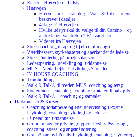
Rejser – Hærvejen – Udstyr
Hærvejen
Hærvejsture – coaching – Walk & Talk – turene
beskrevet i detaljer
4 dage på Hærvejen
Hvilke udstyr skal du vælge til din Camino – og
andre lange vandreture? Få svaret her
Videoer fra Hærvejen
Stresscoaching, terapi og hjælp til din angst
Værdibaseret, styrkebaseret og anerkendende ledelse
Stresshåndtering på arbejdspladsen
Ledersparring, -udvikling og -uddannelse
MUS – Medarbejder Udviklings Samtaler
IN-HOUSE COACHING
Teambuilding
Walk & Talk® til møder, MUS, coaching og terapi
Studerende – coaching, terapi og samtaler til halv pris
Walk & Talk® – coaching og samtaler
Uddannelser & Kurser
Coachinguddannelse og eneundervisning i Positiv
Psykologi, coachingpsykologi og ledelse
Få betalt din uddannelse
Grundkursus for private grupper i Positiv Psykologi,
coaching, stress- og angsthåndtering
Gratis* kursus i Positiv Psykologi, coaching, styrker og