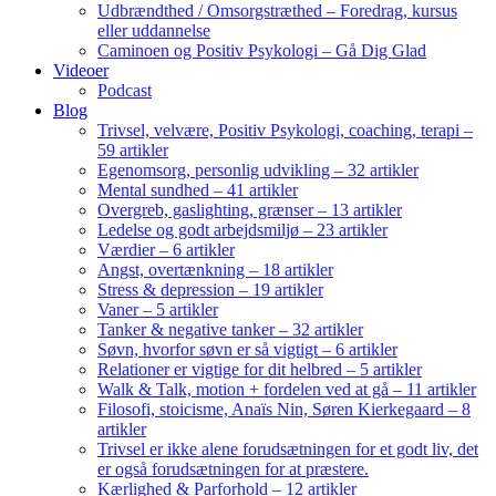
Udbrændthed / Omsorgstræthed – Foredrag, kursus
eller uddannelse
Caminoen og Positiv Psykologi – Gå Dig Glad
Videoer
Podcast
Blog
Trivsel, velvære, Positiv Psykologi, coaching, terapi –
59 artikler
Egenomsorg, personlig udvikling – 32 artikler
Mental sundhed – 41 artikler
Overgreb, gaslighting, grænser – 13 artikler
Ledelse og godt arbejdsmiljø – 23 artikler
Værdier – 6 artikler
Angst, overtænkning – 18 artikler
Stress & depression – 19 artikler
Vaner – 5 artikler
Tanker & negative tanker – 32 artikler
Søvn, hvorfor søvn er så vigtigt – 6 artikler
Relationer er vigtige for dit helbred – 5 artikler
Walk & Talk, motion + fordelen ved at gå – 11 artikler
Filosofi, stoicisme, Anaïs Nin, Søren Kierkegaard – 8
artikler
Trivsel er ikke alene forudsætningen for et godt liv, det
er også forudsætningen for at præstere.
Kærlighed & Parforhold – 12 artikler