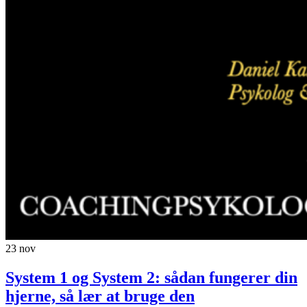
23
nov
System 1 og System 2: sådan fungerer din
hjerne, så lær at bruge den