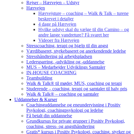
Rejser – Hærvejen – Udstyr
Hærvejen
Hærvejsture – coaching – Walk & Talk – turene
beskrevet i detaljer
4 dage på Hærvejen
Hvilke udstyr skal du vælge til din Camino – og
andre lange vandreture? Få svaret her
Videoer fra Hærvejen
Stresscoaching, terapi og hjælp til din angst
Værdibaseret, styrkebaseret og anerkendende ledelse
Stresshåndtering på arbejdspladsen
Ledersparring, -udvikling og -uddannelse
MUS – Medarbejder Udviklings Samtaler
IN-HOUSE COACHING
Teambuilding
Walk & Talk® til møder, MUS, coaching og terapi
Studerende – coaching, terapi og samtaler til halv pris
Walk & Talk® – coaching og samtaler
Uddannelser & Kurser
Coachinguddannelse og eneundervisning i Positiv
Psykologi, coachingpsykologi og ledelse
Få betalt din uddannelse
Grundkursus for private grupper i Positiv Psykologi,
coaching, stress- og angsthåndtering
Gratis* kursus i Positiv Psykologi, coaching, styrker og