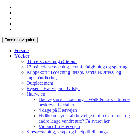
Toggle navigation
Forside
Ydelser
3 timers coaching & terapi
12 måneders coaching, terapi, rådgivning og sparring
Klippekort til coaching, terapi, samtaler, stress- og
angsthåndtering
Outplacement
Rejser – Hærvejen – Udstyr
Hærvejen
Hærvejsture – coaching – Walk & Talk – turene
beskrevet i detaljer
4 dage på Hærvejen
Hvilke udstyr skal du vælge til din Camino – og
andre lange vandreture? Få svaret her
Videoer fra Hærvejen
Stresscoaching, terapi og hjælp til din angst