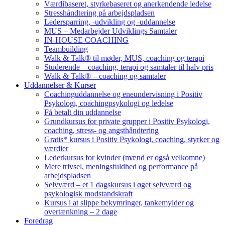
Værdibaseret, styrkebaseret og anerkendende ledelse
Stresshåndtering på arbejdspladsen
Ledersparring, -udvikling og -uddannelse
MUS – Medarbejder Udviklings Samtaler
IN-HOUSE COACHING
Teambuilding
Walk & Talk® til møder, MUS, coaching og terapi
Studerende – coaching, terapi og samtaler til halv pris
Walk & Talk® – coaching og samtaler
Uddannelser & Kurser
Coachinguddannelse og eneundervisning i Positiv
Psykologi, coachingpsykologi og ledelse
Få betalt din uddannelse
Grundkursus for private grupper i Positiv Psykologi,
coaching, stress- og angsthåndtering
Gratis* kursus i Positiv Psykologi, coaching, styrker og
værdier
Lederkursus for kvinder (mænd er også velkomne)
Mere trivsel, meningsfuldhed og performance på
arbejdspladsen
Selvværd – et 1 dagskursus i øget selvværd og
psykologisk modstandskraft
Kursus i at slippe bekymringer, tankemylder og
overtænkning – 2 dage
Foredrag