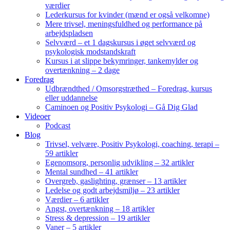
værdier
Lederkursus for kvinder (mænd er også velkomne)
Mere trivsel, meningsfuldhed og performance på
arbejdspladsen
Selvværd – et 1 dagskursus i øget selvværd og
psykologisk modstandskraft
Kursus i at slippe bekymringer, tankemylder og
overtænkning – 2 dage
Foredrag
Udbrændthed / Omsorgstræthed – Foredrag, kursus
eller uddannelse
Caminoen og Positiv Psykologi – Gå Dig Glad
Videoer
Podcast
Blog
Trivsel, velvære, Positiv Psykologi, coaching, terapi –
59 artikler
Egenomsorg, personlig udvikling – 32 artikler
Mental sundhed – 41 artikler
Overgreb, gaslighting, grænser – 13 artikler
Ledelse og godt arbejdsmiljø – 23 artikler
Værdier – 6 artikler
Angst, overtænkning – 18 artikler
Stress & depression – 19 artikler
Vaner – 5 artikler