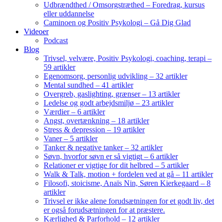
Udbrændthed / Omsorgstræthed – Foredrag, kursus
eller uddannelse
Caminoen og Positiv Psykologi – Gå Dig Glad
Videoer
Podcast
Blog
Trivsel, velvære, Positiv Psykologi, coaching, terapi –
59 artikler
Egenomsorg, personlig udvikling – 32 artikler
Mental sundhed – 41 artikler
Overgreb, gaslighting, grænser – 13 artikler
Ledelse og godt arbejdsmiljø – 23 artikler
Værdier – 6 artikler
Angst, overtænkning – 18 artikler
Stress & depression – 19 artikler
Vaner – 5 artikler
Tanker & negative tanker – 32 artikler
Søvn, hvorfor søvn er så vigtigt – 6 artikler
Relationer er vigtige for dit helbred – 5 artikler
Walk & Talk, motion + fordelen ved at gå – 11 artikler
Filosofi, stoicisme, Anaïs Nin, Søren Kierkegaard – 8
artikler
Trivsel er ikke alene forudsætningen for et godt liv, det
er også forudsætningen for at præstere.
Kærlighed & Parforhold – 12 artikler