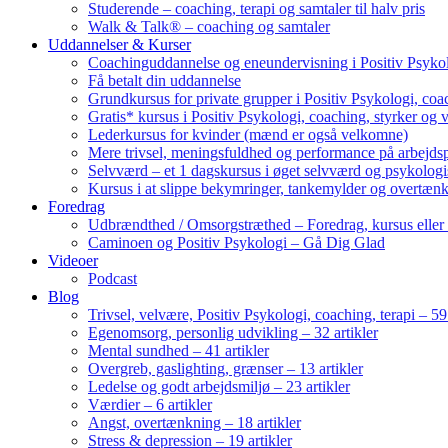
Studerende – coaching, terapi og samtaler til halv pris
Walk & Talk® – coaching og samtaler
Uddannelser & Kurser
Coachinguddannelse og eneundervisning i Positiv Psykol
Få betalt din uddannelse
Grundkursus for private grupper i Positiv Psykologi, coac
Gratis* kursus i Positiv Psykologi, coaching, styrker og 
Lederkursus for kvinder (mænd er også velkomne)
Mere trivsel, meningsfuldhed og performance på arbejds
Selvværd – et 1 dagskursus i øget selvværd og psykolog
Kursus i at slippe bekymringer, tankemylder og overtæn
Foredrag
Udbrændthed / Omsorgstræthed – Foredrag, kursus eller
Caminoen og Positiv Psykologi – Gå Dig Glad
Videoer
Podcast
Blog
Trivsel, velvære, Positiv Psykologi, coaching, terapi – 59 
Egenomsorg, personlig udvikling – 32 artikler
Mental sundhed – 41 artikler
Overgreb, gaslighting, grænser – 13 artikler
Ledelse og godt arbejdsmiljø – 23 artikler
Værdier – 6 artikler
Angst, overtænkning – 18 artikler
Stress & depression – 19 artikler