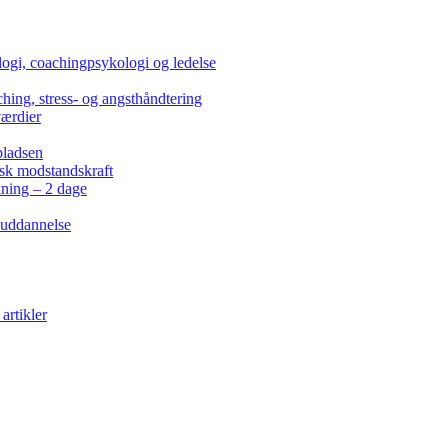
ogi, coachingpsykologi og ledelse
hing, stress- og angsthåndtering
værdier
pladsen
isk modstandskraft
kning – 2 dage
 uddannelse
artikler