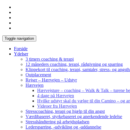
Toggle navigation
Forside
Ydelser
3 timers coaching & terapi
12 måneders coaching, terapi, rådgivning og sparring
Klippekort til coaching, terapi, samtaler, stress- og angst
Outplacement
Rejser – Hærvejen – Udstyr
Hærvejen
Hærvejsture – coaching – Walk & Talk – turene bes
4 dage på Hærvejen
Hvilke udstyr skal du vælge til din Camino – og an
Videoer fra Hærvejen
Stresscoaching, terapi og hjælp til din angst
Værdibaseret, styrkebaseret og anerkendende ledelse
Stresshåndtering på arbejdspladsen
Ledersparring, -udvikling og -uddannelse