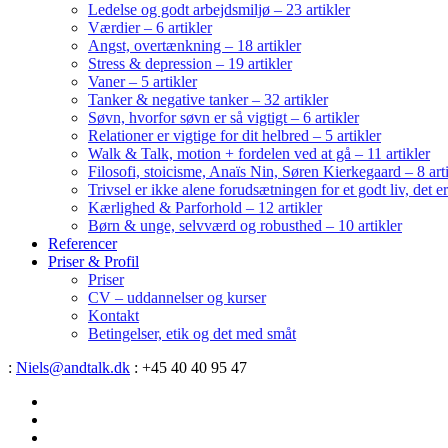
Ledelse og godt arbejdsmiljø – 23 artikler
Værdier – 6 artikler
Angst, overtænkning – 18 artikler
Stress & depression – 19 artikler
Vaner – 5 artikler
Tanker & negative tanker – 32 artikler
Søvn, hvorfor søvn er så vigtigt – 6 artikler
Relationer er vigtige for dit helbred – 5 artikler
Walk & Talk, motion + fordelen ved at gå – 11 artikler
Filosofi, stoicisme, Anaïs Nin, Søren Kierkegaard – 8 art
Trivsel er ikke alene forudsætningen for et godt liv, det 
Kærlighed & Parforhold – 12 artikler
Børn & unge, selvværd og robusthed – 10 artikler
Referencer
Priser & Profil
Priser
CV – uddannelser og kurser
Kontakt
Betingelser, etik og det med småt
:
Niels@andtalk.dk
: +45 40 40 95 47