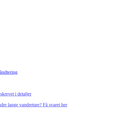
håndtering
krevet i detaljer
dre lange vandreture? Få svaret her