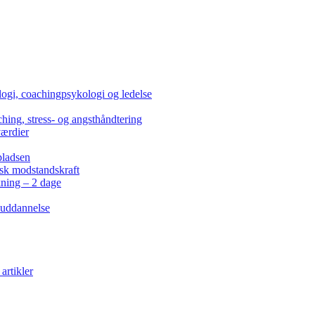
ogi, coachingpsykologi og ledelse
hing, stress- og angsthåndtering
værdier
pladsen
isk modstandskraft
kning – 2 dage
 uddannelse
artikler