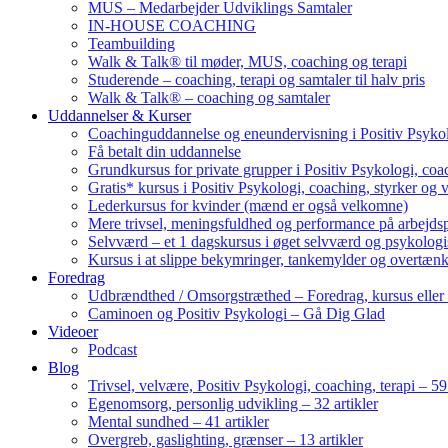
MUS – Medarbejder Udviklings Samtaler
IN-HOUSE COACHING
Teambuilding
Walk & Talk® til møder, MUS, coaching og terapi
Studerende – coaching, terapi og samtaler til halv pris
Walk & Talk® – coaching og samtaler
Uddannelser & Kurser
Coachinguddannelse og eneundervisning i Positiv Psykol
Få betalt din uddannelse
Grundkursus for private grupper i Positiv Psykologi, coac
Gratis* kursus i Positiv Psykologi, coaching, styrker og 
Lederkursus for kvinder (mænd er også velkomne)
Mere trivsel, meningsfuldhed og performance på arbejds
Selvværd – et 1 dagskursus i øget selvværd og psykolog
Kursus i at slippe bekymringer, tankemylder og overtæn
Foredrag
Udbrændthed / Omsorgstræthed – Foredrag, kursus eller
Caminoen og Positiv Psykologi – Gå Dig Glad
Videoer
Podcast
Blog
Trivsel, velvære, Positiv Psykologi, coaching, terapi – 59 
Egenomsorg, personlig udvikling – 32 artikler
Mental sundhed – 41 artikler
Overgreb, gaslighting, grænser – 13 artikler