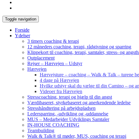
Toggle navigation
Forside
Ydelser
3 timers coaching & terapi
12 måneders coaching, terapi, rådgivning og sparring
Klippekort til coaching, terapi, samtaler, stress- og angst
Outplacement
Rejser – Hærvejen – Udstyr
Hærvejen
Hærvejsture – coaching – Walk & Talk – turene bes
4 dage på Hærvejen
Hvilke udstyr skal du vælge til din Camino – og an
Videoer fra Hærvejen
Stresscoaching, terapi og hjælp til din angst
Værdibaseret, styrkebaseret og anerkendende ledelse
Stresshåndtering på arbejdspladsen
Ledersparring, -udvikling og -uddannelse
MUS – Medarbejder Udviklings Samtaler
IN-HOUSE COACHING
Teambuilding
Walk & Talk® til møder, MUS, coaching og terapi