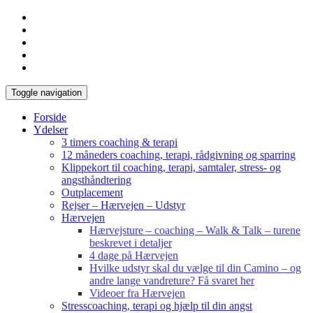
Toggle navigation
Forside
Ydelser
3 timers coaching & terapi
12 måneders coaching, terapi, rådgivning og sparring
Klippekort til coaching, terapi, samtaler, stress- og
angsthåndtering
Outplacement
Rejser – Hærvejen – Udstyr
Hærvejen
Hærvejsture – coaching – Walk & Talk – turene
beskrevet i detaljer
4 dage på Hærvejen
Hvilke udstyr skal du vælge til din Camino – og
andre lange vandreture? Få svaret her
Videoer fra Hærvejen
Stresscoaching, terapi og hjælp til din angst