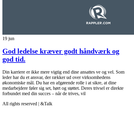
19
jun
God ledelse kræver godt håndværk og
god tid.
Din karriere er ikke mere vigtig end dine ansattes ve og vel. Som
leder har du et ansvar, der rækker ud over virksomhedens
økonomiske mål. Du har en afgørende rolle i at sikre, at dine
medarbejdere føler sig set, hørt og støttet. Deres trivsel er direkte
forbundet med din succes – når de trives, vil
All rights reserved | &Talk