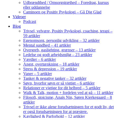
Udbrændthed / Omsorgstræthed – Foredrag, kursus
eller uddannelse
Caminoen og Positiv Psykologi – Gå Dig Glad
Videoer
Podcast
Blog
Trivsel, velvære, Positiv Psykologi, coaching, terapi –
59 artikler
Egenomsorg, personlig udvikling – 32 artikler
Mental sundhed – 41 artikler
Overgreb, gaslighting, grænser – 13 artikler
Ledelse og godt arbejdsmiljø – 23 artikler
Værdier – 6 artikler
Angst, overtænkning – 18 artikler
Stress & depression – 19 artikler
Vaner – 5 artikler
Tanker & negative tanker – 32 artikler
Søvn, hvorfor søvn er så vigtigt – 6 artikler
Relationer er vigtige for dit helbred – 5 artikler
Walk & Talk, motion + fordelen ved at gå – 11 artikler
Filosofi, stoicisme, Anaïs Nin, Søren Kierkegaard – 8
artikler
Trivsel er ikke alene forudsætningen for et godt liv, det
er også forudsætningen for at præstere.
Kærlighed & Parforhold – 12 artikler