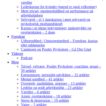
værdier
Lederkursus for kvinder (mænd er også velkomne)
Mere trivsel, meningsfuldhed og performance på
arbejdspladsen
Selvværd – et 1 dagskursus i øget selvværd og
psykologisk modstandskraft
Kursus i at slippe bekymringer, tankemylder og
overtænkning – 2 dage
Foredrag
Udbrændthed / Omsorgstræthed – Foredrag, kursus
eller uddannelse
Caminoen og Positiv Psykologi – Gå Dig Glad
Videoer
Podcast
Blog
Trivsel, velvære, Positiv Psykologi, coaching, terapi –
59 artikler
Egenomsorg, personlig udvikling – 32 artikler
Mental sundhed – 41 artikler
Overgreb, gaslighting, grænser – 13 artikler
Ledelse og godt arbejdsmiljø – 23 artikler
Værdier – 6 artikler
Angst, overtænkning – 18 artikler
Stress & depression – 19 artikler
Vaner – 5 artikler