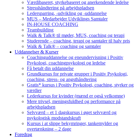
Værdibaseret, styrkebaseret og anerkendende ledelse
Stresshåndtering på arbejdspladsen
Ledersparring, -udvikling og -uddannelse
MUS – Medarbejder Udviklings Samtaler
IN-HOUSE COACHING
Teambuilding
Walk & Talk® til møder, MUS, coaching og terapi
Studerende – coaching, terapi og samtaler til halv pris
Walk & Talk® – coaching og samtaler
Uddannelser & Kurser
Coachinguddannelse og eneundervisning i Positiv
Psykologi, coachingpsykologi og ledelse
Få betalt din uddannelse
Grundkursus for private grupper i Positiv Psykologi,
coaching, stress- og angsthåndtering
Gratis* kursus i Positiv Psykologi, coaching, styrker og
værdier
Lederkursus for kvinder (mænd er også velkomne)
Mere trivsel, meningsfuldhed og performance på
arbejdspladsen
Selvværd – et 1 dagskursus i øget selvværd og
psykologisk modstandskraft
Kursus i at slippe bekymringer, tankemylder og
overtænkning – 2 dage
Foredrag