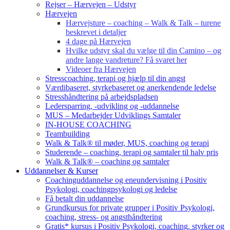
Rejser – Hærvejen – Udstyr
Hærvejen
Hærvejsture – coaching – Walk & Talk – turene
beskrevet i detaljer
4 dage på Hærvejen
Hvilke udstyr skal du vælge til din Camino – og
andre lange vandreture? Få svaret her
Videoer fra Hærvejen
Stresscoaching, terapi og hjælp til din angst
Værdibaseret, styrkebaseret og anerkendende ledelse
Stresshåndtering på arbejdspladsen
Ledersparring, -udvikling og -uddannelse
MUS – Medarbejder Udviklings Samtaler
IN-HOUSE COACHING
Teambuilding
Walk & Talk® til møder, MUS, coaching og terapi
Studerende – coaching, terapi og samtaler til halv pris
Walk & Talk® – coaching og samtaler
Uddannelser & Kurser
Coachinguddannelse og eneundervisning i Positiv
Psykologi, coachingpsykologi og ledelse
Få betalt din uddannelse
Grundkursus for private grupper i Positiv Psykologi,
coaching, stress- og angsthåndtering
Gratis* kursus i Positiv Psykologi, coaching, styrker og