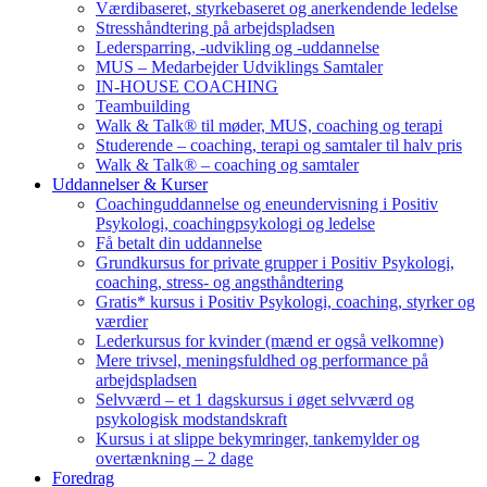
Værdibaseret, styrkebaseret og anerkendende ledelse
Stresshåndtering på arbejdspladsen
Ledersparring, -udvikling og -uddannelse
MUS – Medarbejder Udviklings Samtaler
IN-HOUSE COACHING
Teambuilding
Walk & Talk® til møder, MUS, coaching og terapi
Studerende – coaching, terapi og samtaler til halv pris
Walk & Talk® – coaching og samtaler
Uddannelser & Kurser
Coachinguddannelse og eneundervisning i Positiv
Psykologi, coachingpsykologi og ledelse
Få betalt din uddannelse
Grundkursus for private grupper i Positiv Psykologi,
coaching, stress- og angsthåndtering
Gratis* kursus i Positiv Psykologi, coaching, styrker og
værdier
Lederkursus for kvinder (mænd er også velkomne)
Mere trivsel, meningsfuldhed og performance på
arbejdspladsen
Selvværd – et 1 dagskursus i øget selvværd og
psykologisk modstandskraft
Kursus i at slippe bekymringer, tankemylder og
overtænkning – 2 dage
Foredrag