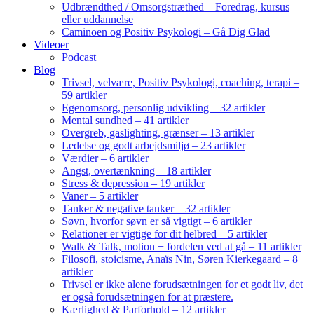
Udbrændthed / Omsorgstræthed – Foredrag, kursus
eller uddannelse
Caminoen og Positiv Psykologi – Gå Dig Glad
Videoer
Podcast
Blog
Trivsel, velvære, Positiv Psykologi, coaching, terapi –
59 artikler
Egenomsorg, personlig udvikling – 32 artikler
Mental sundhed – 41 artikler
Overgreb, gaslighting, grænser – 13 artikler
Ledelse og godt arbejdsmiljø – 23 artikler
Værdier – 6 artikler
Angst, overtænkning – 18 artikler
Stress & depression – 19 artikler
Vaner – 5 artikler
Tanker & negative tanker – 32 artikler
Søvn, hvorfor søvn er så vigtigt – 6 artikler
Relationer er vigtige for dit helbred – 5 artikler
Walk & Talk, motion + fordelen ved at gå – 11 artikler
Filosofi, stoicisme, Anaïs Nin, Søren Kierkegaard – 8
artikler
Trivsel er ikke alene forudsætningen for et godt liv, det
er også forudsætningen for at præstere.
Kærlighed & Parforhold – 12 artikler