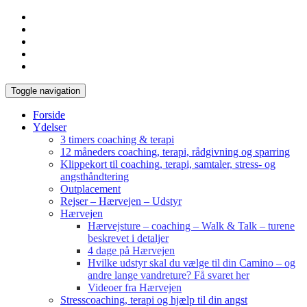
Toggle navigation
Forside
Ydelser
3 timers coaching & terapi
12 måneders coaching, terapi, rådgivning og sparring
Klippekort til coaching, terapi, samtaler, stress- og
angsthåndtering
Outplacement
Rejser – Hærvejen – Udstyr
Hærvejen
Hærvejsture – coaching – Walk & Talk – turene
beskrevet i detaljer
4 dage på Hærvejen
Hvilke udstyr skal du vælge til din Camino – og
andre lange vandreture? Få svaret her
Videoer fra Hærvejen
Stresscoaching, terapi og hjælp til din angst