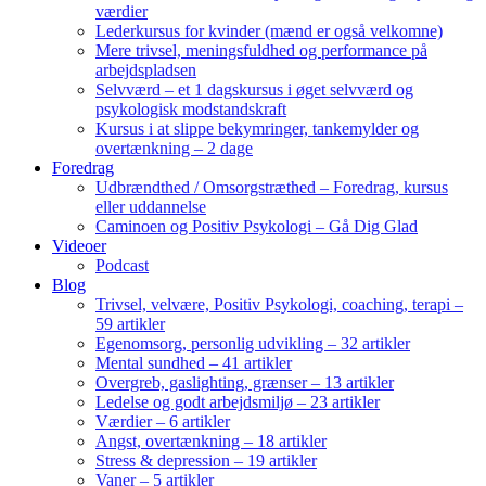
værdier
Lederkursus for kvinder (mænd er også velkomne)
Mere trivsel, meningsfuldhed og performance på
arbejdspladsen
Selvværd – et 1 dagskursus i øget selvværd og
psykologisk modstandskraft
Kursus i at slippe bekymringer, tankemylder og
overtænkning – 2 dage
Foredrag
Udbrændthed / Omsorgstræthed – Foredrag, kursus
eller uddannelse
Caminoen og Positiv Psykologi – Gå Dig Glad
Videoer
Podcast
Blog
Trivsel, velvære, Positiv Psykologi, coaching, terapi –
59 artikler
Egenomsorg, personlig udvikling – 32 artikler
Mental sundhed – 41 artikler
Overgreb, gaslighting, grænser – 13 artikler
Ledelse og godt arbejdsmiljø – 23 artikler
Værdier – 6 artikler
Angst, overtænkning – 18 artikler
Stress & depression – 19 artikler
Vaner – 5 artikler