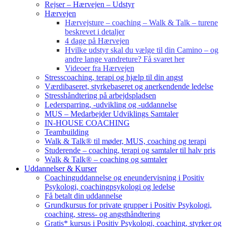
Rejser – Hærvejen – Udstyr
Hærvejen
Hærvejsture – coaching – Walk & Talk – turene
beskrevet i detaljer
4 dage på Hærvejen
Hvilke udstyr skal du vælge til din Camino – og
andre lange vandreture? Få svaret her
Videoer fra Hærvejen
Stresscoaching, terapi og hjælp til din angst
Værdibaseret, styrkebaseret og anerkendende ledelse
Stresshåndtering på arbejdspladsen
Ledersparring, -udvikling og -uddannelse
MUS – Medarbejder Udviklings Samtaler
IN-HOUSE COACHING
Teambuilding
Walk & Talk® til møder, MUS, coaching og terapi
Studerende – coaching, terapi og samtaler til halv pris
Walk & Talk® – coaching og samtaler
Uddannelser & Kurser
Coachinguddannelse og eneundervisning i Positiv
Psykologi, coachingpsykologi og ledelse
Få betalt din uddannelse
Grundkursus for private grupper i Positiv Psykologi,
coaching, stress- og angsthåndtering
Gratis* kursus i Positiv Psykologi, coaching, styrker og