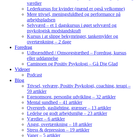
værdier
Lederkursus for kvinder (mænd er også velkomne)
Mere trivsel, meningsfuldhed og performance på
arbejdspladsen
Selvværd – et 1 dagskursus i øget selvværd og
psykologisk modstandskraft
Kursus i at slippe bekymringer, tankemylder og
overtænkning – 2 dage
Foredrag
Udbrændthed / Omsorgstræthed – Foredrag, kursus
eller uddannelse
Caminoen og Positiv Psykologi – Gå Dig Glad
Videoer
Podcast
Blog
Trivsel, velvære, Positiv Psykologi, coaching, terapi –
59 artikler
Egenomsorg, personlig udvikling – 32 artikler
Mental sundhed – 41 artikler
Overgreb, gaslighting, grænser – 13 artikler
Ledelse og godt arbejdsmiljø – 23 artikler
Værdier – 6 artikler
Angst, overtænkning – 18 artikler
Stress & depression – 19 artikler
Vaner – 5 artikler