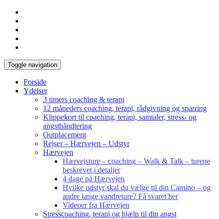
Toggle navigation
Forside
Ydelser
3 timers coaching & terapi
12 måneders coaching, terapi, rådgivning og sparring
Klippekort til coaching, terapi, samtaler, stress- og
angsthåndtering
Outplacement
Rejser – Hærvejen – Udstyr
Hærvejen
Hærvejsture – coaching – Walk & Talk – turene
beskrevet i detaljer
4 dage på Hærvejen
Hvilke udstyr skal du vælge til din Camino – og
andre lange vandreture? Få svaret her
Videoer fra Hærvejen
Stresscoaching, terapi og hjælp til din angst