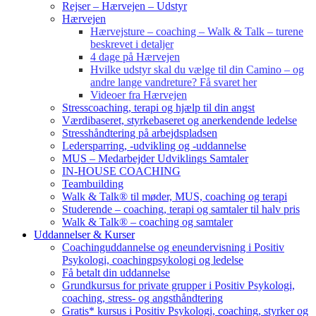
Rejser – Hærvejen – Udstyr
Hærvejen
Hærvejsture – coaching – Walk & Talk – turene
beskrevet i detaljer
4 dage på Hærvejen
Hvilke udstyr skal du vælge til din Camino – og
andre lange vandreture? Få svaret her
Videoer fra Hærvejen
Stresscoaching, terapi og hjælp til din angst
Værdibaseret, styrkebaseret og anerkendende ledelse
Stresshåndtering på arbejdspladsen
Ledersparring, -udvikling og -uddannelse
MUS – Medarbejder Udviklings Samtaler
IN-HOUSE COACHING
Teambuilding
Walk & Talk® til møder, MUS, coaching og terapi
Studerende – coaching, terapi og samtaler til halv pris
Walk & Talk® – coaching og samtaler
Uddannelser & Kurser
Coachinguddannelse og eneundervisning i Positiv
Psykologi, coachingpsykologi og ledelse
Få betalt din uddannelse
Grundkursus for private grupper i Positiv Psykologi,
coaching, stress- og angsthåndtering
Gratis* kursus i Positiv Psykologi, coaching, styrker og