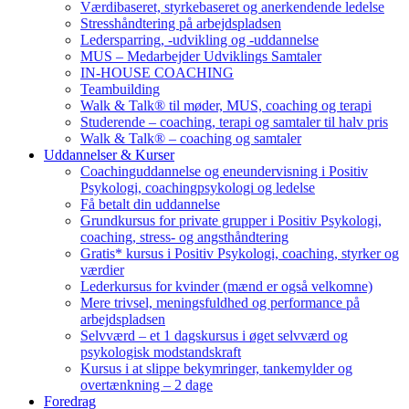
Værdibaseret, styrkebaseret og anerkendende ledelse
Stresshåndtering på arbejdspladsen
Ledersparring, -udvikling og -uddannelse
MUS – Medarbejder Udviklings Samtaler
IN-HOUSE COACHING
Teambuilding
Walk & Talk® til møder, MUS, coaching og terapi
Studerende – coaching, terapi og samtaler til halv pris
Walk & Talk® – coaching og samtaler
Uddannelser & Kurser
Coachinguddannelse og eneundervisning i Positiv
Psykologi, coachingpsykologi og ledelse
Få betalt din uddannelse
Grundkursus for private grupper i Positiv Psykologi,
coaching, stress- og angsthåndtering
Gratis* kursus i Positiv Psykologi, coaching, styrker og
værdier
Lederkursus for kvinder (mænd er også velkomne)
Mere trivsel, meningsfuldhed og performance på
arbejdspladsen
Selvværd – et 1 dagskursus i øget selvværd og
psykologisk modstandskraft
Kursus i at slippe bekymringer, tankemylder og
overtænkning – 2 dage
Foredrag