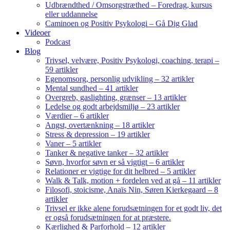
Udbrændthed / Omsorgstræthed – Foredrag, kursus
eller uddannelse
Caminoen og Positiv Psykologi – Gå Dig Glad
Videoer
Podcast
Blog
Trivsel, velvære, Positiv Psykologi, coaching, terapi –
59 artikler
Egenomsorg, personlig udvikling – 32 artikler
Mental sundhed – 41 artikler
Overgreb, gaslighting, grænser – 13 artikler
Ledelse og godt arbejdsmiljø – 23 artikler
Værdier – 6 artikler
Angst, overtænkning – 18 artikler
Stress & depression – 19 artikler
Vaner – 5 artikler
Tanker & negative tanker – 32 artikler
Søvn, hvorfor søvn er så vigtigt – 6 artikler
Relationer er vigtige for dit helbred – 5 artikler
Walk & Talk, motion + fordelen ved at gå – 11 artikler
Filosofi, stoicisme, Anaïs Nin, Søren Kierkegaard – 8
artikler
Trivsel er ikke alene forudsætningen for et godt liv, det
er også forudsætningen for at præstere.
Kærlighed & Parforhold – 12 artikler