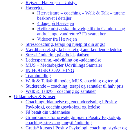
Rejser – Hærvejen – Udstyr
Hærvejen
Hærvejsture – coaching – Walk & Talk – turene
beskrevet i detaljer
4 dage på Hærvejen
Hvilke udstyr skal du vælge til din Camino – og
andre lange vandreture? Få svaret her
Videoer fra Hærvejen
Stresscoaching, terapi og hjælp til din angst
Værdibaseret, styrkebaseret og anerkendende ledelse
Stresshåndtering på arbejdspladsen
Ledersparring, -udvikling og -uddannelse
MUS – Medarbejder Udviklings Samtaler
IN-HOUSE COACHING
Teambuilding
Walk & Talk® til møder, MUS, coaching og terapi
Studerende – coaching, terapi og samtaler til halv pris
Walk & Talk® – coaching og samtaler
Uddannelser & Kurser
Coachinguddannelse og eneundervisning i Positiv
Psykologi, coachingpsykologi og ledelse
Få betalt din uddannelse
Grundkursus for private grupper i Positiv Psykologi,
coaching, stress- og angsthåndtering
Gratis* kursus i Positiv Psykologi, coaching, styrker og