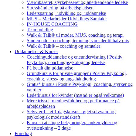
Værdibaseret, styrkebaseret og anerkendende ledelse
Stresshåndtering på arbejdspladsen
Ledersparring, -udvikling og -uddannelse
MUS – Medarbejder Udviklings Samtaler
IN-HOUSE COACHING
Teambuilding
Walk & Talk® til møder, MUS, coaching og terapi
Studerende – coaching, terapi og samtaler til halv pris
Walk & Talk® – coaching og samtaler
Uddannelser & Kurser
Coachinguddannelse og eneundervisning i Positiv
Psykologi, coachingpsykologi og ledelse
Få betalt din uddannelse
Grundkursus for private grupper i Positiv Psykologi,
coaching, stress- og angsthåndtering
Gratis* kursus i Positiv Psykologi, coaching, styrker og
værdier
Lederkursus for kvinder (mænd er også velkomne)
Mere trivsel, meningsfuldhed og performance på
arbejdspladsen
Selvværd – et 1 dagskursus i øget selvværd og
psykologisk modstandskraft
Kursus i at slippe bekymringer, tankemylder og
overtænkning – 2 dage
Foredrag