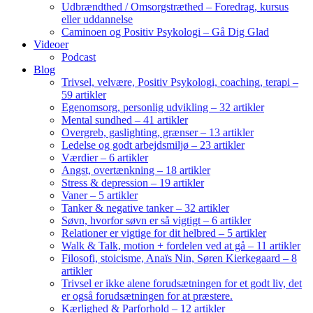
Udbrændthed / Omsorgstræthed – Foredrag, kursus
eller uddannelse
Caminoen og Positiv Psykologi – Gå Dig Glad
Videoer
Podcast
Blog
Trivsel, velvære, Positiv Psykologi, coaching, terapi –
59 artikler
Egenomsorg, personlig udvikling – 32 artikler
Mental sundhed – 41 artikler
Overgreb, gaslighting, grænser – 13 artikler
Ledelse og godt arbejdsmiljø – 23 artikler
Værdier – 6 artikler
Angst, overtænkning – 18 artikler
Stress & depression – 19 artikler
Vaner – 5 artikler
Tanker & negative tanker – 32 artikler
Søvn, hvorfor søvn er så vigtigt – 6 artikler
Relationer er vigtige for dit helbred – 5 artikler
Walk & Talk, motion + fordelen ved at gå – 11 artikler
Filosofi, stoicisme, Anaïs Nin, Søren Kierkegaard – 8
artikler
Trivsel er ikke alene forudsætningen for et godt liv, det
er også forudsætningen for at præstere.
Kærlighed & Parforhold – 12 artikler