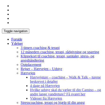
Toggle navigation
Forside
Ydelser
3 timers coaching & terapi
12 måneders coaching, terapi, rådgivning og sparring
Klippekort til coaching, terapi, samtaler, stress- og
angsthåndtering
Outplacement
Rejser – Hærvejen – Udstyr
Hærvejen
Hærvejsture – coaching – Walk & Talk – turene
beskrevet i detaljer
4 dage på Hærvejen
Hvilke udstyr skal du vælge til din Camino – og
andre lange vandreture? Få svaret her
Videoer fra Hærvejen
Stresscoaching, terapi og hjælp til din angst