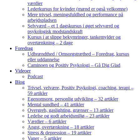
værdier
Lederkursus for kvinder (mænd er også velkomne)
Mere trivsel, meningsfuldhed og performance på
arbejdspladsen
Selvværd – et 1 dagskursus i øget selvværd og
psykologisk modstandskraft
Kursus i at slippe bekymringer, tankemylder og
overtænkning – 2 dage
Foredrag
Udbrændthed / Omsorgstræthed – Foredrag, kursus
eller uddannelse
Caminoen og Positiv Psykologi – Gå Dig Glad
Videoer
Podcast
Blog
Trivsel, velvære, Positiv Psykologi, coaching, terapi –
59 artikler
Egenomsorg, personlig udvikling – 32 artikler
Mental sundhed – 41 artikler
Overgreb, gaslighting, grænser – 13 artikler
Ledelse og godt arbejdsmiljø – 23 artikler
Værdier – 6 artikler
Angst, overtænkning – 18 artikler
Stress & depression – 19 artikler
Vaner – 5 artikler