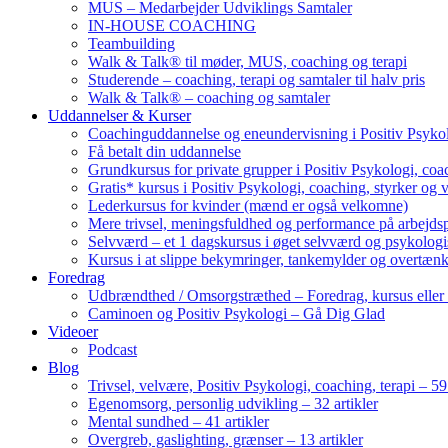
MUS – Medarbejder Udviklings Samtaler
IN-HOUSE COACHING
Teambuilding
Walk & Talk® til møder, MUS, coaching og terapi
Studerende – coaching, terapi og samtaler til halv pris
Walk & Talk® – coaching og samtaler
Uddannelser & Kurser
Coachinguddannelse og eneundervisning i Positiv Psykol
Få betalt din uddannelse
Grundkursus for private grupper i Positiv Psykologi, coac
Gratis* kursus i Positiv Psykologi, coaching, styrker og 
Lederkursus for kvinder (mænd er også velkomne)
Mere trivsel, meningsfuldhed og performance på arbejds
Selvværd – et 1 dagskursus i øget selvværd og psykolog
Kursus i at slippe bekymringer, tankemylder og overtæn
Foredrag
Udbrændthed / Omsorgstræthed – Foredrag, kursus eller
Caminoen og Positiv Psykologi – Gå Dig Glad
Videoer
Podcast
Blog
Trivsel, velvære, Positiv Psykologi, coaching, terapi – 59 
Egenomsorg, personlig udvikling – 32 artikler
Mental sundhed – 41 artikler
Overgreb, gaslighting, grænser – 13 artikler