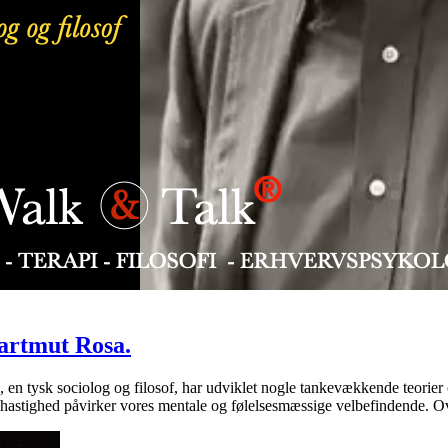
Hartmut Rosa.
 en tysk sociolog og filosof, har udviklet nogle tankevækkende teorier 
ne hastighed påvirker vores mentale og følelsesmæssige velbefindende.