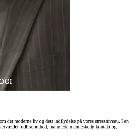
om det moderne liv og dets indflydelse på vores stressniveau. I en
 Overvældet, udbrændthed, manglede menneskelig kontakt og