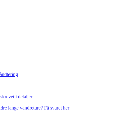
håndtering
krevet i detaljer
dre lange vandreture? Få svaret her