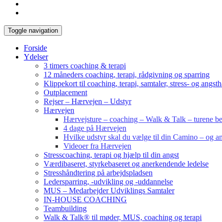
Toggle navigation
Forside
Ydelser
3 timers coaching & terapi
12 måneders coaching, terapi, rådgivning og sparring
Klippekort til coaching, terapi, samtaler, stress- og angst
Outplacement
Rejser – Hærvejen – Udstyr
Hærvejen
Hærvejsture – coaching – Walk & Talk – turene bes
4 dage på Hærvejen
Hvilke udstyr skal du vælge til din Camino – og an
Videoer fra Hærvejen
Stresscoaching, terapi og hjælp til din angst
Værdibaseret, styrkebaseret og anerkendende ledelse
Stresshåndtering på arbejdspladsen
Ledersparring, -udvikling og -uddannelse
MUS – Medarbejder Udviklings Samtaler
IN-HOUSE COACHING
Teambuilding
Walk & Talk® til møder, MUS, coaching og terapi