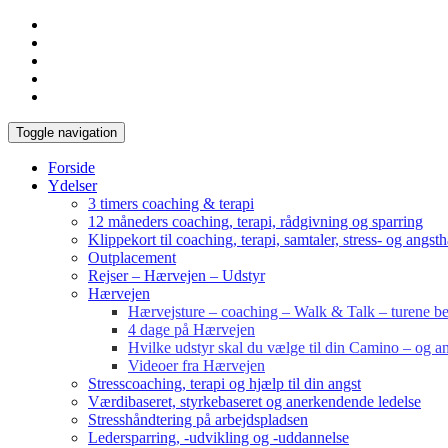
Toggle navigation
Forside
Ydelser
3 timers coaching & terapi
12 måneders coaching, terapi, rådgivning og sparring
Klippekort til coaching, terapi, samtaler, stress- og angst
Outplacement
Rejser – Hærvejen – Udstyr
Hærvejen
Hærvejsture – coaching – Walk & Talk – turene bes
4 dage på Hærvejen
Hvilke udstyr skal du vælge til din Camino – og an
Videoer fra Hærvejen
Stresscoaching, terapi og hjælp til din angst
Værdibaseret, styrkebaseret og anerkendende ledelse
Stresshåndtering på arbejdspladsen
Ledersparring, -udvikling og -uddannelse