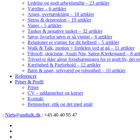
Ledelse og godt arbejdsmiljø – 23 artikler
Værdier – 6 artikler
Angst, overtænkning – 18 artikler
Stress & depression – 19 artikler
Vaner – 5 artikler
Tanker & negative tanker – 32 artikler
Søvn, hvorfor søvn er så vigtigt – 6 artikler
Relationer er vigtige for dit helbred – 5 artikler
Walk & Talk, motion + fordelen ved at gå – 11 artikler
Filosofi, stoicisme, Anaïs Nin, Søren Kierkegaard – 8 art
Trivsel er ikke alene forudsætningen for et godt liv, det 
Kærlighed & Parforhold – 12 artikler
Børn & unge, selvværd og robusthed – 10 artikler
Referencer
Priser & Profil
Priser
CV – uddannelser og kurser
Kontakt
Betingelser, etik og det med småt
:
Niels@andtalk.dk
: +45 40 40 95 47