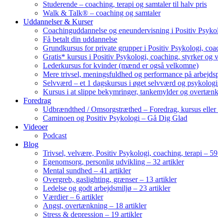
Studerende – coaching, terapi og samtaler til halv pris
Walk & Talk® – coaching og samtaler
Uddannelser & Kurser
Coachinguddannelse og eneundervisning i Positiv Psykol
Få betalt din uddannelse
Grundkursus for private grupper i Positiv Psykologi, coac
Gratis* kursus i Positiv Psykologi, coaching, styrker og 
Lederkursus for kvinder (mænd er også velkomne)
Mere trivsel, meningsfuldhed og performance på arbejds
Selvværd – et 1 dagskursus i øget selvværd og psykolog
Kursus i at slippe bekymringer, tankemylder og overtæn
Foredrag
Udbrændthed / Omsorgstræthed – Foredrag, kursus eller
Caminoen og Positiv Psykologi – Gå Dig Glad
Videoer
Podcast
Blog
Trivsel, velvære, Positiv Psykologi, coaching, terapi – 59 
Egenomsorg, personlig udvikling – 32 artikler
Mental sundhed – 41 artikler
Overgreb, gaslighting, grænser – 13 artikler
Ledelse og godt arbejdsmiljø – 23 artikler
Værdier – 6 artikler
Angst, overtænkning – 18 artikler
Stress & depression – 19 artikler