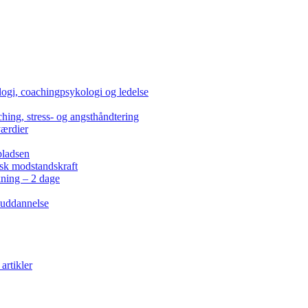
ogi, coachingpsykologi og ledelse
hing, stress- og angsthåndtering
værdier
pladsen
isk modstandskraft
kning – 2 dage
 uddannelse
artikler