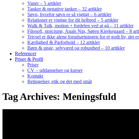
Vaner – 5 artikler
Tanker & negative tanker – 32 artikler
Søvn, hvorfor søvn er så vigtigt – 6 artikler
Relationer er vigtige for dit helbred – 5 artikler
Walk & Talk, motion + fordelen ved at gå – 11 artikler
Filosofi, stoicisme, Anaïs Nin, Søren Kierkegaard – 8 art
Trivsel er ikke alene forudsætningen for et godt liv, det 
Kærlighed & Parforhold – 12 artikler
Børn & unge, selvværd og robusthed – 10 artikler
Referencer
Priser & Profil
Priser
CV – uddannelser og kurser
Kontakt
Betingelser, etik og det med småt
Tag Archives: Meningsfuld