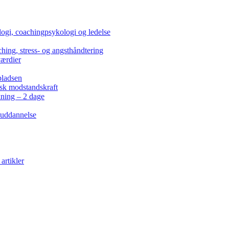
ogi, coachingpsykologi og ledelse
hing, stress- og angsthåndtering
værdier
pladsen
isk modstandskraft
kning – 2 dage
 uddannelse
artikler