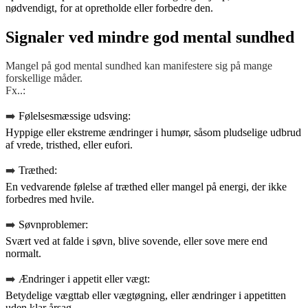
nødvendigt, for at opretholde eller forbedre den.
Signaler ved mindre god mental sundhed
Mangel på god mental sundhed kan manifestere sig på mange
forskellige måder.
Fx..:
➡️
Følelsesmæssige udsving:
Hyppige eller ekstreme ændringer i humør, såsom pludselige udbrud
af vrede, tristhed, eller eufori.
➡️
Træthed:
En vedvarende følelse af træthed eller mangel på energi, der ikke
forbedres med hvile.
➡️
Søvnproblemer:
Svært ved at falde i søvn, blive sovende, eller sove mere end
normalt.
➡️
Ændringer i appetit eller vægt:
Betydelige vægttab eller vægtøgning, eller ændringer i appetitten
uden klar årsag.