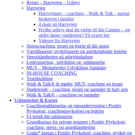
Rejser – Hærvejen – Udstyr
Hærvejen
Hærvejsture – coaching – Walk & Talk – turene
beskrevet i detaljer
4 dage på Hærvejen
Hvilke udstyr skal du vælge til din Camino – og
andre lange vandreture? Få svaret her
Videoer fra Hærvejen
Stresscoaching, terapi og hjælp til din angst
Værdibaseret, styrkebaseret og anerkendende ledelse
Stresshåndtering på arbejdspladsen
Ledersparring, -udvikling og -uddannelse
MUS – Medarbejder Udviklings Samtaler
IN-HOUSE COACHING
Teambuilding
Walk & Talk® til møder, MUS, coaching og terapi
Studerende – coaching, terapi og samtaler til halv pris
Walk & Talk® – coaching og samtaler
Uddannelser & Kurser
Coachinguddannelse og eneundervisning i Positiv
Psykologi, coachingpsykologi og ledelse
Få betalt din uddannelse
Grundkursus for private grupper i Positiv Psykologi,
coaching, stress- og angsthåndtering
Gratis* kursus i Positiv Psykologi, coaching, styrker og