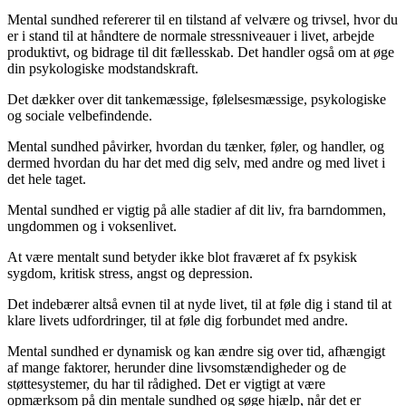
Mental sundhed refererer til en tilstand af velvære og trivsel, hvor du
er i stand til at håndtere de normale stressniveauer i livet, arbejde
produktivt, og bidrage til dit fællesskab. Det handler også om at øge
din psykologiske modstandskraft.
Det dækker over dit tankemæssige, følelsesmæssige, psykologiske
og sociale velbefindende.
Mental sundhed påvirker, hvordan du tænker, føler, og handler, og
dermed hvordan du har det med dig selv, med andre og med livet i
det hele taget.
Mental sundhed er vigtig på alle stadier af dit liv, fra barndommen,
ungdommen og i voksenlivet.
At være mentalt sund betyder ikke blot fraværet af fx psykisk
sygdom, kritisk stress, angst og depression.
Det indebærer altså evnen til at nyde livet, til at føle dig i stand til at
klare livets udfordringer, til at føle dig forbundet med andre.
Mental sundhed er dynamisk og kan ændre sig over tid, afhængigt
af mange faktorer, herunder dine livsomstændigheder og de
støttesystemer, du har til rådighed. Det er vigtigt at være
opmærksom på din mentale sundhed og søge hjælp, når det er