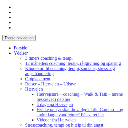
Toggle navigation
Forside
Ydelser
3 timers coaching & terapi
12 måneders coaching, terapi, rådgivning og sparring
Klippekort til coaching, terapi, samtaler, stress- og
angsthåndtering
Outplacement
Rejser – Hærvejen – Udstyr
Hærvejen
Hærvejsture – coaching – Walk & Talk – turene
beskrevet i detaljer
4 dage på Hærvejen
Hvilke udstyr skal du vælge til din Camino – og
andre lange vandreture? Få svaret her
Videoer fra Hærvejen
Stresscoaching, terapi og hjælp til din angst