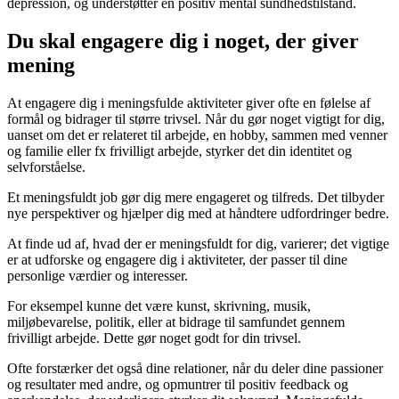
depression, og understøtter en positiv mental sundhedstilstand.
Du skal engagere dig i noget, der giver
mening
At engagere dig i meningsfulde aktiviteter giver ofte en følelse af
formål og bidrager til større trivsel. Når du gør noget vigtigt for dig,
uanset om det er relateret til arbejde, en hobby, sammen med venner
og familie eller fx frivilligt arbejde, styrker det din identitet og
selvforståelse.
Et meningsfuldt job gør dig mere engageret og tilfreds. Det tilbyder
nye perspektiver og hjælper dig med at håndtere udfordringer bedre.
At finde ud af, hvad der er meningsfuldt for dig, varierer; det vigtige
er at udforske og engagere dig i aktiviteter, der passer til dine
personlige værdier og interesser.
For eksempel kunne det være kunst, skrivning, musik,
miljøbevarelse, politik, eller at bidrage til samfundet gennem
frivilligt arbejde. Dette gør noget godt for din trivsel.
Ofte forstærker det også dine relationer, når du deler dine passioner
og resultater med andre, og opmuntrer til positiv feedback og