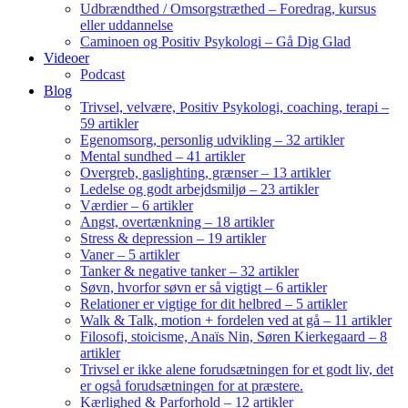
Udbrændthed / Omsorgstræthed – Foredrag, kursus
eller uddannelse
Caminoen og Positiv Psykologi – Gå Dig Glad
Videoer
Podcast
Blog
Trivsel, velvære, Positiv Psykologi, coaching, terapi –
59 artikler
Egenomsorg, personlig udvikling – 32 artikler
Mental sundhed – 41 artikler
Overgreb, gaslighting, grænser – 13 artikler
Ledelse og godt arbejdsmiljø – 23 artikler
Værdier – 6 artikler
Angst, overtænkning – 18 artikler
Stress & depression – 19 artikler
Vaner – 5 artikler
Tanker & negative tanker – 32 artikler
Søvn, hvorfor søvn er så vigtigt – 6 artikler
Relationer er vigtige for dit helbred – 5 artikler
Walk & Talk, motion + fordelen ved at gå – 11 artikler
Filosofi, stoicisme, Anaïs Nin, Søren Kierkegaard – 8
artikler
Trivsel er ikke alene forudsætningen for et godt liv, det
er også forudsætningen for at præstere.
Kærlighed & Parforhold – 12 artikler