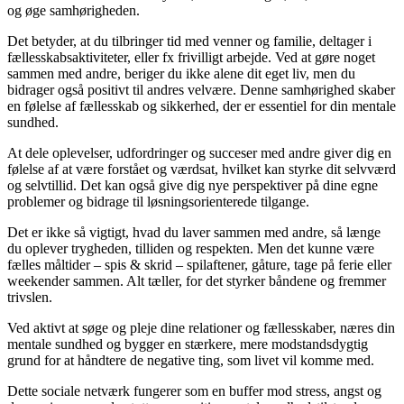
og øge samhørigheden.
Det betyder, at du tilbringer tid med venner og familie, deltager i
fællesskabsaktiviteter, eller fx frivilligt arbejde. Ved at gøre noget
sammen med andre, beriger du ikke alene dit eget liv, men du
bidrager også positivt til andres velvære. Denne samhørighed skaber
en følelse af fællesskab og sikkerhed, der er essentiel for din mentale
sundhed.
At dele oplevelser, udfordringer og succeser med andre giver dig en
følelse af at være forstået og værdsat, hvilket kan styrke dit selvværd
og selvtillid. Det kan også give dig nye perspektiver på dine egne
problemer og bidrage til løsningsorienterede tilgange.
Det er ikke så vigtigt, hvad du laver sammen med andre, så længe
du oplever trygheden, tilliden og respekten. Men det kunne være
fælles måltider – spis & skrid – spilaftener, gåture, tage på ferie eller
weekender sammen. Alt tæller, for det styrker båndene og fremmer
trivslen.
Ved aktivt at søge og pleje dine relationer og fællesskaber, næres din
mentale sundhed og bygger en stærkere, mere modstandsdygtig
grund for at håndtere de negative ting, som livet vil komme med.
Dette sociale netværk fungerer som en buffer mod stress, angst og