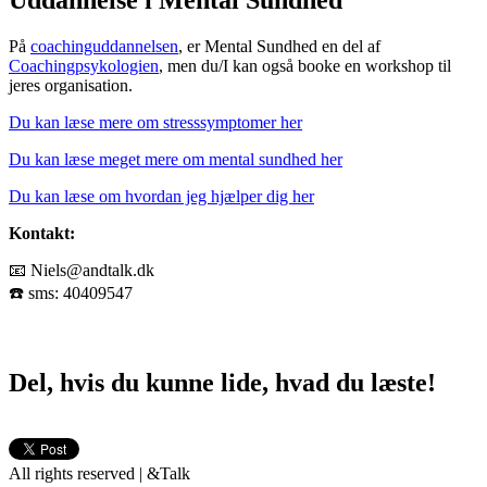
På
coachinguddannelsen
, er Mental Sundhed en del af
Coachingpsykologien
, men du/I kan også booke en workshop til
jeres organisation.
Du kan læse mere om stresssymptomer her
Du kan læse meget mere om mental sundhed her
Du kan læse om hvordan jeg hjælper dig her
Kontakt:
📧 Niels@andtalk.dk
☎️ sms: 40409547
Del, hvis du kunne lide, hvad du læste!
All rights reserved | &Talk