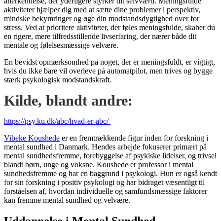
anerkendelse, der yderligere styrker dit selvværd. Meningsfulde
aktiviteter hjælper dig med at sætte dine problemer i perspektiv,
mindske bekymringer og øge din modstandsdygtighed over for
stress. Ved at prioritere aktiviteter, der føles meningsfulde, skaber du
en rigere, mere tilfredsstillende livserfaring, der nærer både dit
mentale og følelsesmæssige velvære.
En bevidst opmærksomhed på noget, der er meningsfuldt, er vigtigt,
hvis du ikke bare vil overleve på automatpilot, men trives og bygge
stærk psykologisk modstandskraft.
Kilde, blandt andre:
https://psy.ku.dk/abc/hvad-er-abc/
Vibeke Koushede
er en fremtrækkende figur inden for forskning i
mental sundhed i Danmark. Hendes arbejde fokuserer primært på
mental sundhedsfremme, forebyggelse af psykiske lidelser, og trivsel
blandt børn, unge og voksne. Koushede er professor i mental
sundhedsfremme og har en baggrund i psykologi. Hun er også kendt
for sin forskning i positiv psykologi og har bidraget væsentligt til
forståelsen af, hvordan individuelle og samfundsmæssige faktorer
kan fremme mental sundhed og velvære.
Uddannelse i Mental Sundhed