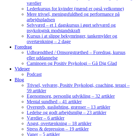
værdier
Lederkursus for kvinder (mænd er også velkomne)
Mere trivsel, meningsfuldhed og performance på
arbejdspladsen
Selvværd – et 1 dagskursus i øget selvværd og
psykologisk modstandskraft
Kursus i at slippe bekymringer, tankemylder og
overtænkning – 2 dage
Foredrag
Udbrændthed / Omsorgstræthed – Foredrag, kursus
eller uddannelse
Caminoen og Positiv Psykologi – Gå Dig Glad
Videoer
Podcast
Blog
Trivsel, velvære, Positiv Psykologi, coaching, terapi –
59 artikler
Egenomsorg, personlig udvikling – 32 artikler
Mental sundhed – 41 artikler
Overgreb, gaslighting, grænser – 13 artikler
Ledelse og godt arbejdsmiljø – 23 artikler
Værdier – 6 artikler
Angst, overtænkning – 18 artikler
Stress & depression – 19 artikler
Vaner – 5 artikler