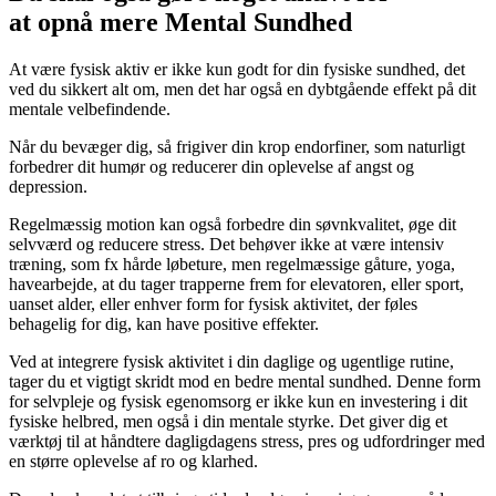
at opnå mere Mental Sundhed
At være fysisk aktiv er ikke kun godt for din fysiske sundhed, det
ved du sikkert alt om, men det har også en dybtgående effekt på dit
mentale velbefindende.
Når du bevæger dig, så frigiver din krop endorfiner, som naturligt
forbedrer dit humør og reducerer din oplevelse af angst og
depression.
Regelmæssig motion kan også forbedre din søvnkvalitet, øge dit
selvværd og reducere stress. Det behøver ikke at være intensiv
træning, som fx hårde løbeture, men regelmæssige gåture, yoga,
havearbejde, at du tager trapperne frem for elevatoren, eller sport,
uanset alder, eller enhver form for fysisk aktivitet, der føles
behagelig for dig, kan have positive effekter.
Ved at integrere fysisk aktivitet i din daglige og ugentlige rutine,
tager du et vigtigt skridt mod en bedre mental sundhed. Denne form
for selvpleje og fysisk egenomsorg er ikke kun en investering i dit
fysiske helbred, men også i din mentale styrke. Det giver dig et
værktøj til at håndtere dagligdagens stress, pres og udfordringer med
en større oplevelse af ro og klarhed.