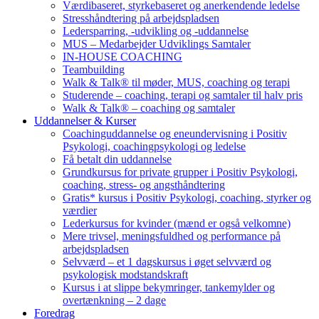
Værdibaseret, styrkebaseret og anerkendende ledelse
Stresshåndtering på arbejdspladsen
Ledersparring, -udvikling og -uddannelse
MUS – Medarbejder Udviklings Samtaler
IN-HOUSE COACHING
Teambuilding
Walk & Talk® til møder, MUS, coaching og terapi
Studerende – coaching, terapi og samtaler til halv pris
Walk & Talk® – coaching og samtaler
Uddannelser & Kurser
Coachinguddannelse og eneundervisning i Positiv
Psykologi, coachingpsykologi og ledelse
Få betalt din uddannelse
Grundkursus for private grupper i Positiv Psykologi,
coaching, stress- og angsthåndtering
Gratis* kursus i Positiv Psykologi, coaching, styrker og
værdier
Lederkursus for kvinder (mænd er også velkomne)
Mere trivsel, meningsfuldhed og performance på
arbejdspladsen
Selvværd – et 1 dagskursus i øget selvværd og
psykologisk modstandskraft
Kursus i at slippe bekymringer, tankemylder og
overtænkning – 2 dage
Foredrag