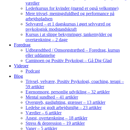
værdier
Lederkursus for kvinder (mænd er også velkomne)
Mere trivsel, meningsfuldhed og performance på
arbejdspladsen
Selvværd – et 1 dagskursus i øget selvværd og
psykologisk modstandskraft
Kursus i at slippe bekymringer, tankemylder og
overtænkning – 2 dage
Foredrag
Udbrændthed / Omsorgstræthed – Foredrag, kursus
eller uddannelse
Caminoen og Positiv Psykologi – Gå Dig Glad
Videoer
Podcast
Blog
Trivsel, velvære, Positiv Psykologi, coaching, terapi –
59 artikler
Egenomsorg, personlig udvikling – 32 artikler
Mental sundhed – 41 artikler
Overgreb, gaslighting, grænser – 13 artikler
Ledelse og godt arbejdsmiljø – 23 artikler
Værdier – 6 artikler
Angst, overtænkning – 18 artikler
Stress & depression – 19 artikler
Vaner – 5 artikler