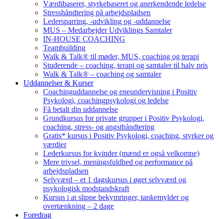
Værdibaseret, styrkebaseret og anerkendende ledelse
Stresshåndtering på arbejdspladsen
Ledersparring, -udvikling og -uddannelse
MUS – Medarbejder Udviklings Samtaler
IN-HOUSE COACHING
Teambuilding
Walk & Talk® til møder, MUS, coaching og terapi
Studerende – coaching, terapi og samtaler til halv pris
Walk & Talk® – coaching og samtaler
Uddannelser & Kurser
Coachinguddannelse og eneundervisning i Positiv
Psykologi, coachingpsykologi og ledelse
Få betalt din uddannelse
Grundkursus for private grupper i Positiv Psykologi,
coaching, stress- og angsthåndtering
Gratis* kursus i Positiv Psykologi, coaching, styrker og
værdier
Lederkursus for kvinder (mænd er også velkomne)
Mere trivsel, meningsfuldhed og performance på
arbejdspladsen
Selvværd – et 1 dagskursus i øget selvværd og
psykologisk modstandskraft
Kursus i at slippe bekymringer, tankemylder og
overtænkning – 2 dage
Foredrag