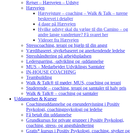
Rejser – Hærvejen – Udstyr
Hærvejen
Hærvejsture – coaching – Walk & Talk – turene
beskrevet i detaljer
4 dage på Hærvejen
Hvilke udstyr skal du vælge til din Camino – og
andre lange vandreture? Få svaret her
Videoer fra Hærvejen
Stresscoaching, terapi og hjælp til din angst
Værdibaseret, styrkebaseret og anerkendende ledelse
Stresshåndtering på arbejdspladsen
Ledersparring, -udvikling og -uddannelse
MUS – Medarbejder Udviklings Samtaler
IN-HOUSE COACHING
Teambuilding
Walk & Talk® til møder, MUS, coaching og terapi
Studerende – coaching, terapi og samtaler til halv pris
Walk & Talk® – coaching og samtaler
Uddannelser & Kurser
Coachinguddannelse og eneundervisning i Positiv
Psykologi, coachingpsykologi og ledelse
Få betalt din uddannelse
Grundkursus for private grupper i Positiv Psykologi,
coaching, stress- og angsthåndtering
Gratis* kursus i Positiv Psykologi, coaching, styrker og