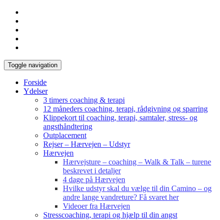
Toggle navigation
Forside
Ydelser
3 timers coaching & terapi
12 måneders coaching, terapi, rådgivning og sparring
Klippekort til coaching, terapi, samtaler, stress- og
angsthåndtering
Outplacement
Rejser – Hærvejen – Udstyr
Hærvejen
Hærvejsture – coaching – Walk & Talk – turene
beskrevet i detaljer
4 dage på Hærvejen
Hvilke udstyr skal du vælge til din Camino – og
andre lange vandreture? Få svaret her
Videoer fra Hærvejen
Stresscoaching, terapi og hjælp til din angst