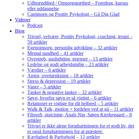
Udbrændthed / Omsorgstræthed – Foredrag, kursus
eller uddannelse
Caminoen og Positiv Psykologi – Gå Dig Glad
Videoer
Podcast
Blog
Trivsel, velvære, Positiv Psykologi, coaching, terapi –
59 artikler
Egenomsorg, personlig udvikling – 32 artikler
Mental sundhed – 41 artikler
Overgreb, gaslighting, grænser – 13 artikler
Ledelse og godt arbejdsmiljø – 23 artikler
Værdier – 6 artikler
Angst, overtænkning – 18 artikler
Stress & depression – 19 artikler
Vaner – 5 artikler
Tanker & negative tanker – 32 artikler
Søvn, hvorfor søvn er så vigtigt – 6 artikler
Relationer er vigtige for dit helbred – 5 artikler
Walk & Talk, motion + fordelen ved at gå – 11 artikler
Filosofi, stoicisme, Anaïs Nin, Søren Kierkegaard – 8
artikler
Trivsel er ikke alene forudsætningen for et godt liv, det
er også forudsætningen for at præstere.
Kærlighed & Parforhold – 12 artikler