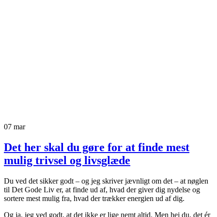
07
mar
Det her skal du gøre for at finde mest
mulig trivsel og livsglæde
Du ved det sikker godt – og jeg skriver jævnligt om det – at nøglen
til Det Gode Liv er, at finde ud af, hvad der giver dig nydelse og
sortere mest mulig fra, hvad der trækker energien ud af dig.
Og ja, jeg ved godt, at det ikke er lige nemt altid. Men hej du, det ér