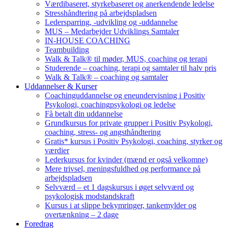
Værdibaseret, styrkebaseret og anerkendende ledelse
Stresshåndtering på arbejdspladsen
Ledersparring, -udvikling og -uddannelse
MUS – Medarbejder Udviklings Samtaler
IN-HOUSE COACHING
Teambuilding
Walk & Talk® til møder, MUS, coaching og terapi
Studerende – coaching, terapi og samtaler til halv pris
Walk & Talk® – coaching og samtaler
Uddannelser & Kurser
Coachinguddannelse og eneundervisning i Positiv
Psykologi, coachingpsykologi og ledelse
Få betalt din uddannelse
Grundkursus for private grupper i Positiv Psykologi,
coaching, stress- og angsthåndtering
Gratis* kursus i Positiv Psykologi, coaching, styrker og
værdier
Lederkursus for kvinder (mænd er også velkomne)
Mere trivsel, meningsfuldhed og performance på
arbejdspladsen
Selvværd – et 1 dagskursus i øget selvværd og
psykologisk modstandskraft
Kursus i at slippe bekymringer, tankemylder og
overtænkning – 2 dage
Foredrag