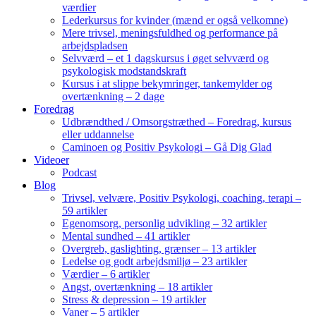
værdier
Lederkursus for kvinder (mænd er også velkomne)
Mere trivsel, meningsfuldhed og performance på
arbejdspladsen
Selvværd – et 1 dagskursus i øget selvværd og
psykologisk modstandskraft
Kursus i at slippe bekymringer, tankemylder og
overtænkning – 2 dage
Foredrag
Udbrændthed / Omsorgstræthed – Foredrag, kursus
eller uddannelse
Caminoen og Positiv Psykologi – Gå Dig Glad
Videoer
Podcast
Blog
Trivsel, velvære, Positiv Psykologi, coaching, terapi –
59 artikler
Egenomsorg, personlig udvikling – 32 artikler
Mental sundhed – 41 artikler
Overgreb, gaslighting, grænser – 13 artikler
Ledelse og godt arbejdsmiljø – 23 artikler
Værdier – 6 artikler
Angst, overtænkning – 18 artikler
Stress & depression – 19 artikler
Vaner – 5 artikler