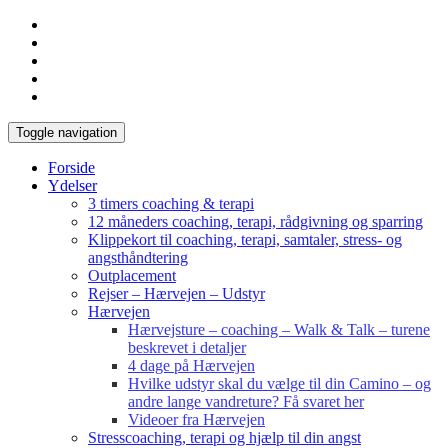
Toggle navigation
Forside
Ydelser
3 timers coaching & terapi
12 måneders coaching, terapi, rådgivning og sparring
Klippekort til coaching, terapi, samtaler, stress- og
angsthåndtering
Outplacement
Rejser – Hærvejen – Udstyr
Hærvejen
Hærvejsture – coaching – Walk & Talk – turene
beskrevet i detaljer
4 dage på Hærvejen
Hvilke udstyr skal du vælge til din Camino – og
andre lange vandreture? Få svaret her
Videoer fra Hærvejen
Stresscoaching, terapi og hjælp til din angst