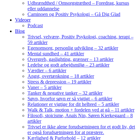
Udbrændthed / Omsorgstræthed – Foredrag, kursus
eller uddannelse
Caminoen og Positiv Psykologi – Gå Dig Glad
Videoer
Podcast
Blog
Trivsel, velvære, Positiv Psykologi, coaching, terapi –
59 artikler
Egenomsorg, personlig udvikling – 32 artikler
Mental sundhed – 41 artikler
Overgreb, gaslighting, grænser – 13 artikler
Ledelse og godt arbejdsmiljø – 23 artikler
Værdier – 6 artikler
Angst, overtænkning – 18 artikler
Stress & depression – 19 artikler
Vaner – 5 artikler
Tanker & negative tanker – 32 artikler
Søvn, hvorfor søvn er så vigtigt – 6 artikler
Relationer er vigtige for dit helbred – 5 artikler
Walk & Talk, motion + fordelen ved at gå – 11 artikler
Filosofi, stoicisme, Anaïs Nin, Søren Kierkegaard – 8
artikler
Trivsel er ikke alene forudsætningen for et godt liv, det
er også forudsætningen for at præstere.
Kærlighed & Parforhold – 12 artikler