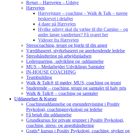
Rejser – Hærvejen – Udstyr
Hærvejen
Hærvejsture – coaching – Walk & Talk – turene
beskrevet i detaljer
4 dage på Hærvejen
Hvilke udstyr skal du vælge til din Camino – og
andre lange vandreture? Få svaret her
Videoer fra Hærvejen
Stresscoaching, terapi og hjælp til din angst
Værdibaseret, styrkebaseret og anerkendende ledelse
Stresshåndtering på arbejdspladsen
Ledersparring, -udvikling og -uddannelse
MUS – Medarbejder Udviklings Samtaler
IN-HOUSE COACHING
Teambuilding
Walk & Talk® til møder, MUS, coaching og terapi
Studerende – coaching, terapi og samtaler til halv pris
Walk & Talk® – coaching og samtaler
Uddannelser & Kurser
Coachinguddannelse og eneundervisning i Positiv
Psykologi, coachingpsykologi og ledelse
Få betalt din uddannelse
Grundkursus for private grupper i Positiv Psykologi,
coaching, stress- og angsthåndtering
Gratis* kursus i Positiv Psykologi, coaching, styrker og