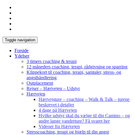
Toggle navigation
Forside
Ydelser
3 timers coaching & terapi
12 måneders coaching, terapi, rådgivning og sparring
Klippekort til coaching, terapi, samtaler, stress- og
angsthåndtering
Outplacement
Rejser – Hærvejen – Udstyr
Hærvejen
Hærvejsture – coaching – Walk & Talk – turene
beskrevet i detaljer
4 dage på Hærvejen
Hvilke udstyr skal du vælge til din Camino – og
andre lange vandreture? Få svaret her
Videoer fra Hærvejen
Stresscoaching, terapi og hjælp til din angst