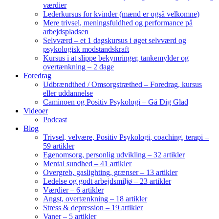
værdier
Lederkursus for kvinder (mænd er også velkomne)
Mere trivsel, meningsfuldhed og performance på
arbejdspladsen
Selvværd – et 1 dagskursus i øget selvværd og
psykologisk modstandskraft
Kursus i at slippe bekymringer, tankemylder og
overtænkning – 2 dage
Foredrag
Udbrændthed / Omsorgstræthed – Foredrag, kursus
eller uddannelse
Caminoen og Positiv Psykologi – Gå Dig Glad
Videoer
Podcast
Blog
Trivsel, velvære, Positiv Psykologi, coaching, terapi –
59 artikler
Egenomsorg, personlig udvikling – 32 artikler
Mental sundhed – 41 artikler
Overgreb, gaslighting, grænser – 13 artikler
Ledelse og godt arbejdsmiljø – 23 artikler
Værdier – 6 artikler
Angst, overtænkning – 18 artikler
Stress & depression – 19 artikler
Vaner – 5 artikler