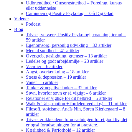
Udbrændthed / Omsorgstræthed – Foredrag, kursus
eller uddannelse
Caminoen og Positiv Psykologi – Gå Dig Glad
Videoer
Podcast
Blog
Trivsel, velvære, Positiv Psykologi, coaching, terapi –
59 artikler
Egenomsorg, personlig udvikling – 32 artikler
Mental sundhed – 41 artikler
Overgreb, gaslighting, grænser – 13 artikler
Ledelse og godt arbejdsmiljø – 23 artikler
Værdier – 6 artikler
Angst, overtænkning – 18 artikler
Stress & depression – 19 artikler
Vaner – 5 artikler
Tanker & negative tanker – 32 artikler
Søvn, hvorfor søvn er så vigtigt – 6 artikler
Relationer er vigtige for dit helbred – 5 artikler
Walk & Talk, motion + fordelen ved at gå – 11 artikler
Filosofi, stoicisme, Anaïs Nin, Søren Kierkegaard – 8
artikler
Trivsel er ikke alene forudsætningen for et godt liv, det
er også forudsætningen for at præstere.
Kærlighed & Parforhold – 12 artikler