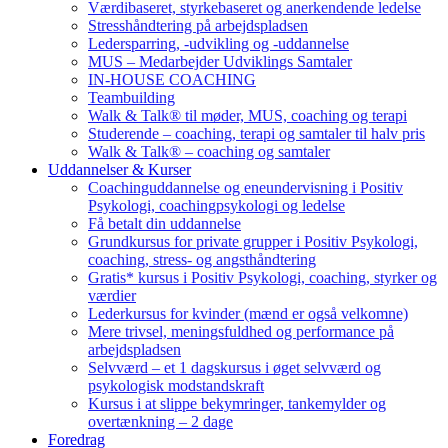
Værdibaseret, styrkebaseret og anerkendende ledelse
Stresshåndtering på arbejdspladsen
Ledersparring, -udvikling og -uddannelse
MUS – Medarbejder Udviklings Samtaler
IN-HOUSE COACHING
Teambuilding
Walk & Talk® til møder, MUS, coaching og terapi
Studerende – coaching, terapi og samtaler til halv pris
Walk & Talk® – coaching og samtaler
Uddannelser & Kurser
Coachinguddannelse og eneundervisning i Positiv
Psykologi, coachingpsykologi og ledelse
Få betalt din uddannelse
Grundkursus for private grupper i Positiv Psykologi,
coaching, stress- og angsthåndtering
Gratis* kursus i Positiv Psykologi, coaching, styrker og
værdier
Lederkursus for kvinder (mænd er også velkomne)
Mere trivsel, meningsfuldhed og performance på
arbejdspladsen
Selvværd – et 1 dagskursus i øget selvværd og
psykologisk modstandskraft
Kursus i at slippe bekymringer, tankemylder og
overtænkning – 2 dage
Foredrag