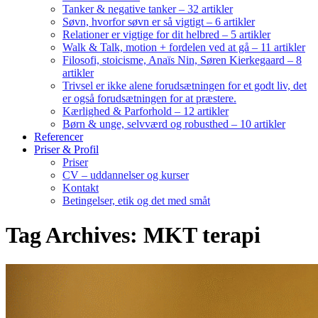
Tanker & negative tanker – 32 artikler
Søvn, hvorfor søvn er så vigtigt – 6 artikler
Relationer er vigtige for dit helbred – 5 artikler
Walk & Talk, motion + fordelen ved at gå – 11 artikler
Filosofi, stoicisme, Anaïs Nin, Søren Kierkegaard – 8
artikler
Trivsel er ikke alene forudsætningen for et godt liv, det
er også forudsætningen for at præstere.
Kærlighed & Parforhold – 12 artikler
Børn & unge, selvværd og robusthed – 10 artikler
Referencer
Priser & Profil
Priser
CV – uddannelser og kurser
Kontakt
Betingelser, etik og det med småt
Tag Archives: MKT terapi