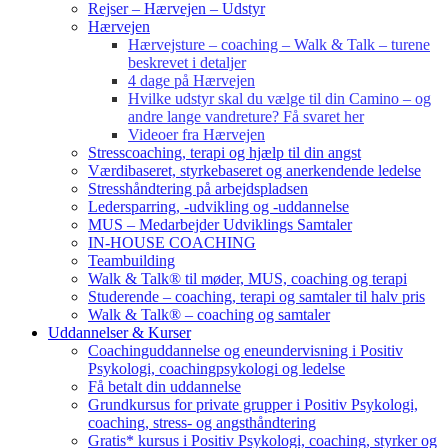
Rejser – Hærvejen – Udstyr
Hærvejen
Hærvejsture – coaching – Walk & Talk – turene
beskrevet i detaljer
4 dage på Hærvejen
Hvilke udstyr skal du vælge til din Camino – og
andre lange vandreture? Få svaret her
Videoer fra Hærvejen
Stresscoaching, terapi og hjælp til din angst
Værdibaseret, styrkebaseret og anerkendende ledelse
Stresshåndtering på arbejdspladsen
Ledersparring, -udvikling og -uddannelse
MUS – Medarbejder Udviklings Samtaler
IN-HOUSE COACHING
Teambuilding
Walk & Talk® til møder, MUS, coaching og terapi
Studerende – coaching, terapi og samtaler til halv pris
Walk & Talk® – coaching og samtaler
Uddannelser & Kurser
Coachinguddannelse og eneundervisning i Positiv
Psykologi, coachingpsykologi og ledelse
Få betalt din uddannelse
Grundkursus for private grupper i Positiv Psykologi,
coaching, stress- og angsthåndtering
Gratis* kursus i Positiv Psykologi, coaching, styrker og