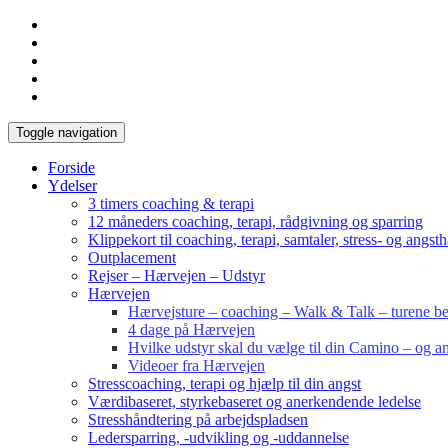
Toggle navigation
Forside
Ydelser
3 timers coaching & terapi
12 måneders coaching, terapi, rådgivning og sparring
Klippekort til coaching, terapi, samtaler, stress- og angst
Outplacement
Rejser – Hærvejen – Udstyr
Hærvejen
Hærvejsture – coaching – Walk & Talk – turene bes
4 dage på Hærvejen
Hvilke udstyr skal du vælge til din Camino – og an
Videoer fra Hærvejen
Stresscoaching, terapi og hjælp til din angst
Værdibaseret, styrkebaseret og anerkendende ledelse
Stresshåndtering på arbejdspladsen
Ledersparring, -udvikling og -uddannelse