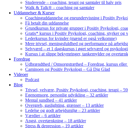
Studerende – coaching, terapi og samtaler til halv pris
Walk & Talk® – coaching og samtaler
Uddannelser & Kurser
Coachinguddannelse og eneundervisning i Positiv Psykol
Få betalt din uddannelse
Grundkursus for private grupper i Positiv Psykologi, coac
Gratis* kursus i Positiv Psykologi, coaching, styrker og 
Lederkursus for kvinder (mænd er også velkomne)
Mere trivsel, meningsfuldhed og performance på arbejds
Selvværd – et 1 dagskursus i øget selvværd og psykolog
Kursus i at slippe bekymringer, tankemylder og overtæn
Foredrag
Udbrændthed / Omsorgstræthed – Foredrag, kursus eller
Caminoen og Positiv Psykologi – Gå Dig Glad
Videoer
Podcast
Blog
Trivsel, velvære, Positiv Psykologi, coaching, terapi – 59 
Egenomsorg, personlig udvikling – 32 artikler
Mental sundhed – 41 artikler
Overgreb, gaslighting, grænser – 13 artikler
Ledelse og godt arbejdsmiljø – 23 artikler
Værdier – 6 artikler
Angst, overtænkning – 18 artikler
Stress & depression – 19 artikler