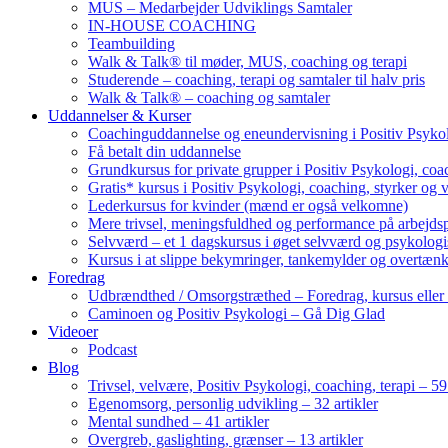
MUS – Medarbejder Udviklings Samtaler
IN-HOUSE COACHING
Teambuilding
Walk & Talk® til møder, MUS, coaching og terapi
Studerende – coaching, terapi og samtaler til halv pris
Walk & Talk® – coaching og samtaler
Uddannelser & Kurser
Coachinguddannelse og eneundervisning i Positiv Psykol
Få betalt din uddannelse
Grundkursus for private grupper i Positiv Psykologi, coac
Gratis* kursus i Positiv Psykologi, coaching, styrker og 
Lederkursus for kvinder (mænd er også velkomne)
Mere trivsel, meningsfuldhed og performance på arbejds
Selvværd – et 1 dagskursus i øget selvværd og psykolog
Kursus i at slippe bekymringer, tankemylder og overtæn
Foredrag
Udbrændthed / Omsorgstræthed – Foredrag, kursus eller
Caminoen og Positiv Psykologi – Gå Dig Glad
Videoer
Podcast
Blog
Trivsel, velvære, Positiv Psykologi, coaching, terapi – 59 
Egenomsorg, personlig udvikling – 32 artikler
Mental sundhed – 41 artikler
Overgreb, gaslighting, grænser – 13 artikler