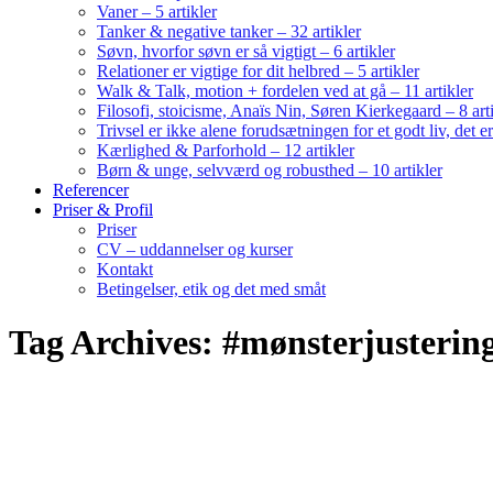
Vaner – 5 artikler
Tanker & negative tanker – 32 artikler
Søvn, hvorfor søvn er så vigtigt – 6 artikler
Relationer er vigtige for dit helbred – 5 artikler
Walk & Talk, motion + fordelen ved at gå – 11 artikler
Filosofi, stoicisme, Anaïs Nin, Søren Kierkegaard – 8 art
Trivsel er ikke alene forudsætningen for et godt liv, det 
Kærlighed & Parforhold – 12 artikler
Børn & unge, selvværd og robusthed – 10 artikler
Referencer
Priser & Profil
Priser
CV – uddannelser og kurser
Kontakt
Betingelser, etik og det med småt
Tag Archives: #mønsterjusterin