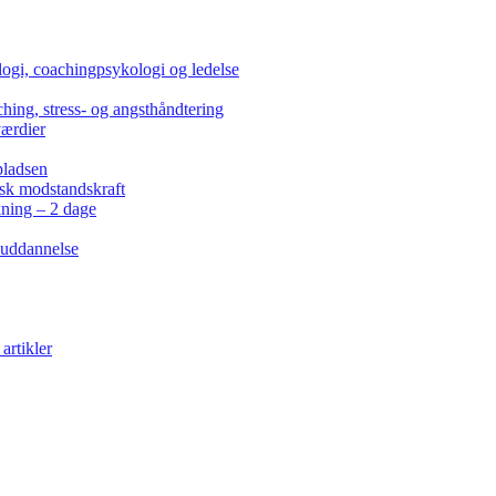
ogi, coachingpsykologi og ledelse
hing, stress- og angsthåndtering
værdier
pladsen
isk modstandskraft
kning – 2 dage
 uddannelse
artikler