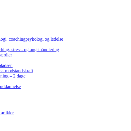
ogi, coachingpsykologi og ledelse
hing, stress- og angsthåndtering
værdier
pladsen
isk modstandskraft
kning – 2 dage
 uddannelse
artikler