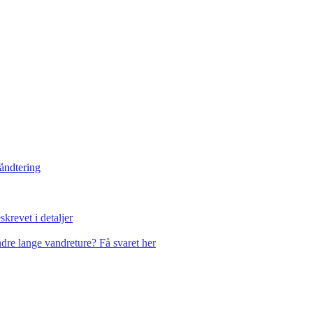
håndtering
krevet i detaljer
dre lange vandreture? Få svaret her