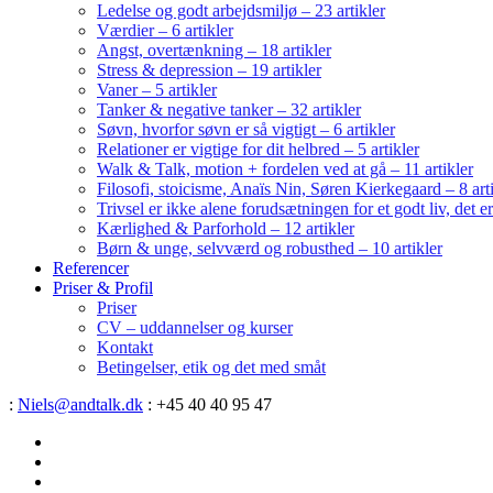
Ledelse og godt arbejdsmiljø – 23 artikler
Værdier – 6 artikler
Angst, overtænkning – 18 artikler
Stress & depression – 19 artikler
Vaner – 5 artikler
Tanker & negative tanker – 32 artikler
Søvn, hvorfor søvn er så vigtigt – 6 artikler
Relationer er vigtige for dit helbred – 5 artikler
Walk & Talk, motion + fordelen ved at gå – 11 artikler
Filosofi, stoicisme, Anaïs Nin, Søren Kierkegaard – 8 art
Trivsel er ikke alene forudsætningen for et godt liv, det 
Kærlighed & Parforhold – 12 artikler
Børn & unge, selvværd og robusthed – 10 artikler
Referencer
Priser & Profil
Priser
CV – uddannelser og kurser
Kontakt
Betingelser, etik og det med småt
:
Niels@andtalk.dk
: +45 40 40 95 47