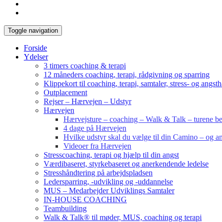
Toggle navigation
Forside
Ydelser
3 timers coaching & terapi
12 måneders coaching, terapi, rådgivning og sparring
Klippekort til coaching, terapi, samtaler, stress- og angst
Outplacement
Rejser – Hærvejen – Udstyr
Hærvejen
Hærvejsture – coaching – Walk & Talk – turene bes
4 dage på Hærvejen
Hvilke udstyr skal du vælge til din Camino – og an
Videoer fra Hærvejen
Stresscoaching, terapi og hjælp til din angst
Værdibaseret, styrkebaseret og anerkendende ledelse
Stresshåndtering på arbejdspladsen
Ledersparring, -udvikling og -uddannelse
MUS – Medarbejder Udviklings Samtaler
IN-HOUSE COACHING
Teambuilding
Walk & Talk® til møder, MUS, coaching og terapi