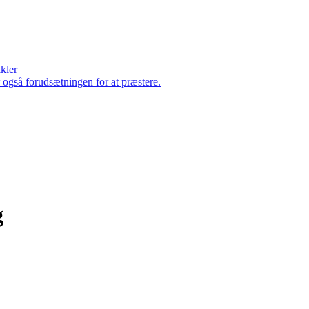
ikler
er også forudsætningen for at præstere.
g