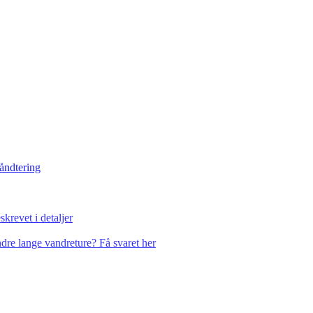
håndtering
krevet i detaljer
dre lange vandreture? Få svaret her