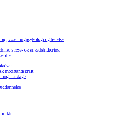
ogi, coachingpsykologi og ledelse
hing, stress- og angsthåndtering
værdier
pladsen
isk modstandskraft
kning – 2 dage
 uddannelse
artikler