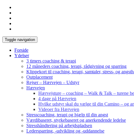
Toggle navigation
Forside
Ydelser
3 timers coaching & terapi
12 måneders coaching, terapi, rådgivning og sparring
Klippekort til coaching, terapi, samtaler, stress- og angst
Outplacement
Rejser – Hærvejen – Udstyr
Hærvejen
Hærvejsture – coaching – Walk & Talk – turene bes
4 dage på Hærvejen
Hvilke udstyr skal du vælge til din Camino – og an
Videoer fra Hærvejen
Stresscoaching, terapi og hjælp til din angst
Værdibaseret, styrkebaseret og anerkendende ledelse
Stresshåndtering på arbejdspladsen
Ledersparring, -udvikling og -uddannelse