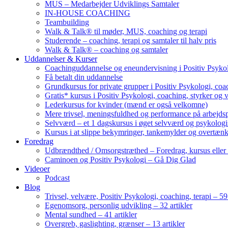
MUS – Medarbejder Udviklings Samtaler
IN-HOUSE COACHING
Teambuilding
Walk & Talk® til møder, MUS, coaching og terapi
Studerende – coaching, terapi og samtaler til halv pris
Walk & Talk® – coaching og samtaler
Uddannelser & Kurser
Coachinguddannelse og eneundervisning i Positiv Psykol
Få betalt din uddannelse
Grundkursus for private grupper i Positiv Psykologi, coac
Gratis* kursus i Positiv Psykologi, coaching, styrker og 
Lederkursus for kvinder (mænd er også velkomne)
Mere trivsel, meningsfuldhed og performance på arbejds
Selvværd – et 1 dagskursus i øget selvværd og psykolog
Kursus i at slippe bekymringer, tankemylder og overtæn
Foredrag
Udbrændthed / Omsorgstræthed – Foredrag, kursus eller
Caminoen og Positiv Psykologi – Gå Dig Glad
Videoer
Podcast
Blog
Trivsel, velvære, Positiv Psykologi, coaching, terapi – 59 
Egenomsorg, personlig udvikling – 32 artikler
Mental sundhed – 41 artikler
Overgreb, gaslighting, grænser – 13 artikler