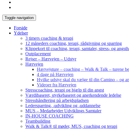
Toggle navigation
Forside
Ydelser
3 timers coaching & terapi
12 måneders coaching, terapi, rådgivning og sparring
Klippekort til coaching, terapi, samtaler, stress- og angst
Outplacement
Rejser – Hærvejen – Udstyr
Hærvejen
Hærvejsture – coaching – Walk & Talk – turene bes
4 dage på Hærvejen
Hvilke udstyr skal du vælge til din Camino – og an
Videoer fra Hærvejen
Stresscoaching, terapi og hjælp til din angst
Værdibaseret, styrkebaseret og anerkendende ledelse
Stresshåndtering på arbejdspladsen
Ledersparring, -udvikling og -uddannelse
MUS – Medarbejder Udviklings Samtaler
IN-HOUSE COACHING
Teambuilding
Walk & Talk® til møder, MUS, coaching og terapi