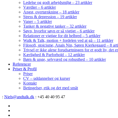
Ledelse og godt arbejdsmiljø – 23 artikler
Værdier – 6 artikler
Angst, overtænkning – 18 artikler
Stress & depression – 19 artikler
Vaner – 5 artikler
Tanker & negative tanker – 32 artikler
Søvn, hvorfor søvn er så vigtigt – 6 artikler
Relationer er vigtige for dit helbred – 5 artikler
Walk & Talk, motion + fordelen ved at gå – 11 artikler
Filosofi, stoicisme, Anaïs Nin, Søren Kierkegaard – 8 art
Trivsel er ikke alene forudsætningen for et godt liv, det 
Kærlighed & Parforhold – 12 artikler
Børn & unge, selvværd og robusthed – 10 artikler
Referencer
Priser & Profil
Priser
CV – uddannelser og kurser
Kontakt
Betingelser, etik og det med småt
:
Niels@andtalk.dk
: +45 40 40 95 47