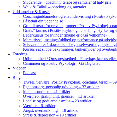
Studerende – coaching, terapi og samtaler til halv pris
Walk & Talk® – coaching og samtaler
Uddannelser & Kurser
Coachinguddannelse og eneundervisning i Positiv Psykol
Få betalt din uddannelse
Grundkursus for private grupper i Positiv Psykologi, coac
Gratis* kursus i Positiv Psykologi, coaching, styrker og 
Lederkursus for kvinder (mænd er også velkomne)
Mere trivsel, meningsfuldhed og performance på arbejds
Selvværd – et 1 dagskursus i øget selvværd og psykolog
Kursus i at slippe bekymringer, tankemylder og overtæn
Foredrag
Udbrændthed / Omsorgstræthed – Foredrag, kursus eller
Caminoen og Positiv Psykologi – Gå Dig Glad
Videoer
Podcast
Blog
Trivsel, velvære, Positiv Psykologi, coaching, terapi – 59 
Egenomsorg, personlig udvikling – 32 artikler
Mental sundhed – 41 artikler
Overgreb, gaslighting, grænser – 13 artikler
Ledelse og godt arbejdsmiljø – 23 artikler
Værdier – 6 artikler
Angst, overtænkning – 18 artikler
Stress & depression – 19 artikler