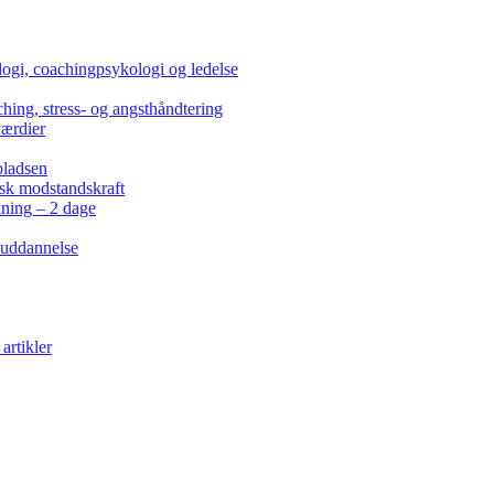
ogi, coachingpsykologi og ledelse
hing, stress- og angsthåndtering
værdier
pladsen
isk modstandskraft
kning – 2 dage
 uddannelse
artikler