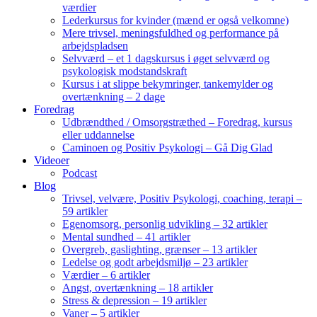
værdier
Lederkursus for kvinder (mænd er også velkomne)
Mere trivsel, meningsfuldhed og performance på
arbejdspladsen
Selvværd – et 1 dagskursus i øget selvværd og
psykologisk modstandskraft
Kursus i at slippe bekymringer, tankemylder og
overtænkning – 2 dage
Foredrag
Udbrændthed / Omsorgstræthed – Foredrag, kursus
eller uddannelse
Caminoen og Positiv Psykologi – Gå Dig Glad
Videoer
Podcast
Blog
Trivsel, velvære, Positiv Psykologi, coaching, terapi –
59 artikler
Egenomsorg, personlig udvikling – 32 artikler
Mental sundhed – 41 artikler
Overgreb, gaslighting, grænser – 13 artikler
Ledelse og godt arbejdsmiljø – 23 artikler
Værdier – 6 artikler
Angst, overtænkning – 18 artikler
Stress & depression – 19 artikler
Vaner – 5 artikler