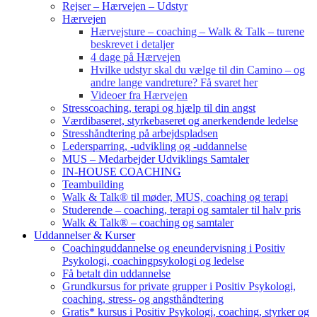
Rejser – Hærvejen – Udstyr
Hærvejen
Hærvejsture – coaching – Walk & Talk – turene
beskrevet i detaljer
4 dage på Hærvejen
Hvilke udstyr skal du vælge til din Camino – og
andre lange vandreture? Få svaret her
Videoer fra Hærvejen
Stresscoaching, terapi og hjælp til din angst
Værdibaseret, styrkebaseret og anerkendende ledelse
Stresshåndtering på arbejdspladsen
Ledersparring, -udvikling og -uddannelse
MUS – Medarbejder Udviklings Samtaler
IN-HOUSE COACHING
Teambuilding
Walk & Talk® til møder, MUS, coaching og terapi
Studerende – coaching, terapi og samtaler til halv pris
Walk & Talk® – coaching og samtaler
Uddannelser & Kurser
Coachinguddannelse og eneundervisning i Positiv
Psykologi, coachingpsykologi og ledelse
Få betalt din uddannelse
Grundkursus for private grupper i Positiv Psykologi,
coaching, stress- og angsthåndtering
Gratis* kursus i Positiv Psykologi, coaching, styrker og