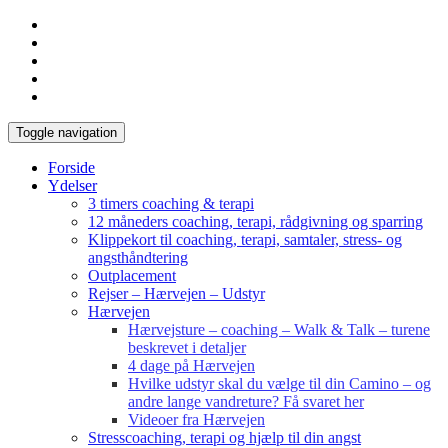
Toggle navigation
Forside
Ydelser
3 timers coaching & terapi
12 måneders coaching, terapi, rådgivning og sparring
Klippekort til coaching, terapi, samtaler, stress- og
angsthåndtering
Outplacement
Rejser – Hærvejen – Udstyr
Hærvejen
Hærvejsture – coaching – Walk & Talk – turene
beskrevet i detaljer
4 dage på Hærvejen
Hvilke udstyr skal du vælge til din Camino – og
andre lange vandreture? Få svaret her
Videoer fra Hærvejen
Stresscoaching, terapi og hjælp til din angst