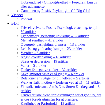
Udbrændthed / Omsorgstræthed – Foredrag, kursus
eller uddannelse
Caminoen og Positiv Psykologi – Gå Dig Glad
Videoer
Podcast
Blog
Trivsel, velvære, Positiv Psykologi, coaching, terapi –
59 artikler
Egenomsorg, personlig udvikling – 32 artikler
Mental sundhed – 41 artikler
Overgreb, gaslighting, grænser – 13 artikler
Ledelse og godt arbejdsmiljø – 23 artikler
Værdier – 6 artikler
Angst, overtænkning – 18 artikler
Stress & depression – 19 artikler
Vaner – 5 artikler
Tanker & negative tanker – 32 artikler
Søvn, hvorfor søvn er så vigtigt – 6 artikler
Relationer er vigtige for dit helbred – 5 artikler
Walk & Talk, motion + fordelen ved at gå – 11 artikler
Filosofi, stoicisme, Anaïs Nin, Søren Kierkegaard – 8
artikler
Trivsel er ikke alene forudsætningen for et godt liv, det
er også forudsætningen for at præstere.
Kærlighed & Parforhold – 12 artikler