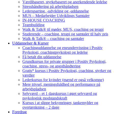
Værdibaseret, styrkebaseret og anerkendende ledelse
Stresshåndtering på arbejdspladsen
Ledersparring, -udvikling og -uddannelse
MUS – Medarbejder Udviklings Samtaler
IN-HOUSE COACHING
Teambuilding
Walk & Talk® til møder, MUS, coaching og terapi
Studerende – coaching, terapi og samtaler til halv pris
Walk & Talk® – coaching og samtaler
Uddannelser & Kurser
Coachinguddannelse og eneundervisning i Positiv
Psykologi, coachingpsykologi og ledelse
Få betalt din uddannelse
Grundkursus for private grupper i Positiv Psykologi,
coaching, stress- og angsthåndtering
Gratis* kursus i Positiv Psykologi, coaching, styrker og
værdier
Lederkursus for kvinder (mænd er også velkomne)
Mere trivsel, meningsfuldhed og performance på
arbejdspladsen
Selvværd – et 1 dagskursus i øget selvværd og
psykologisk modstandskraft
Kursus i at slippe bekymringer, tankemylder og
overtænkning – 2 dage
Foredrag