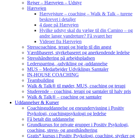
Rejser – Hærvejen – Udstyr
Hærvejen
Hærvejsture – coaching – Walk & Talk – turene
beskrevet i detaljer
4 dage på Hærvejen
Hvilke udstyr skal du vælge til din Camino – og
andre lange vandreture? Få svaret her
Videoer fra Hærvejen
Stresscoaching, terapi og hjælp til din angst
Værdibaseret, styrkebaseret og anerkendende ledelse
Stresshåndtering på arbejdspladsen
Ledersparring, -udvikling og -uddannelse
MUS – Medarbejder Udviklings Samtaler
IN-HOUSE COACHING
Teambuilding
Walk & Talk® til møder, MUS, coaching og terapi
Studerende – coaching, terapi og samtaler til halv pris
Walk & Talk® – coaching og samtaler
Uddannelser & Kurser
Coachinguddannelse og eneundervisning i Positiv
Psykologi, coachingpsykologi og ledelse
Få betalt din uddannelse
Grundkursus for private grupper i Positiv Psykologi,
coaching, stress- og angsthåndtering
Gratis* kursus i Positiv Psykologi, coaching, styrker og