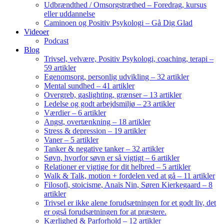
Udbrændthed / Omsorgstræthed – Foredrag, kursus
eller uddannelse
Caminoen og Positiv Psykologi – Gå Dig Glad
Videoer
Podcast
Blog
Trivsel, velvære, Positiv Psykologi, coaching, terapi –
59 artikler
Egenomsorg, personlig udvikling – 32 artikler
Mental sundhed – 41 artikler
Overgreb, gaslighting, grænser – 13 artikler
Ledelse og godt arbejdsmiljø – 23 artikler
Værdier – 6 artikler
Angst, overtænkning – 18 artikler
Stress & depression – 19 artikler
Vaner – 5 artikler
Tanker & negative tanker – 32 artikler
Søvn, hvorfor søvn er så vigtigt – 6 artikler
Relationer er vigtige for dit helbred – 5 artikler
Walk & Talk, motion + fordelen ved at gå – 11 artikler
Filosofi, stoicisme, Anaïs Nin, Søren Kierkegaard – 8
artikler
Trivsel er ikke alene forudsætningen for et godt liv, det
er også forudsætningen for at præstere.
Kærlighed & Parforhold – 12 artikler