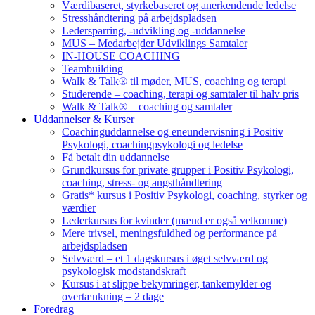
Værdibaseret, styrkebaseret og anerkendende ledelse
Stresshåndtering på arbejdspladsen
Ledersparring, -udvikling og -uddannelse
MUS – Medarbejder Udviklings Samtaler
IN-HOUSE COACHING
Teambuilding
Walk & Talk® til møder, MUS, coaching og terapi
Studerende – coaching, terapi og samtaler til halv pris
Walk & Talk® – coaching og samtaler
Uddannelser & Kurser
Coachinguddannelse og eneundervisning i Positiv
Psykologi, coachingpsykologi og ledelse
Få betalt din uddannelse
Grundkursus for private grupper i Positiv Psykologi,
coaching, stress- og angsthåndtering
Gratis* kursus i Positiv Psykologi, coaching, styrker og
værdier
Lederkursus for kvinder (mænd er også velkomne)
Mere trivsel, meningsfuldhed og performance på
arbejdspladsen
Selvværd – et 1 dagskursus i øget selvværd og
psykologisk modstandskraft
Kursus i at slippe bekymringer, tankemylder og
overtænkning – 2 dage
Foredrag