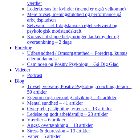
værdier
Lederkursus for kvinder (mænd er også velkomne)
Mere trivsel, meningsfuldhed og performance på
arbejdspladsen
Selvværd – et 1 dagskursus i øget selvværd og
psykologisk modstandskraft
Kursus i at slippe bekymringer, tankemylder og
overtænkning – 2 dage
Foredrag
Udbrændthed / Omsorgstræthed – Foredrag, kursus
eller uddannelse
Caminoen og Positiv Psykologi – Gå Dig Glad
Videoer
Podcast
Blog
Trivsel, velvære, Positiv Psykologi, coaching, terapi –
59 artikler
Egenomsorg, personlig udvikling – 32 artikler
Mental sundhed – 41 artikler
Overgreb, gaslighting, grænser – 13 artikler
Ledelse og godt arbejdsmiljø – 23 artikler
Værdier – 6 artikler
Angst, overtænkning – 18 artikler
Stress & depression – 19 artikler
Vaner – 5 artikler