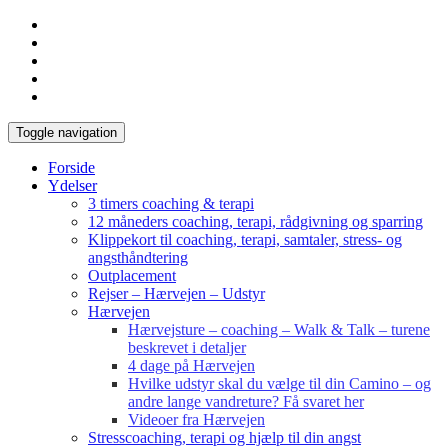
Toggle navigation
Forside
Ydelser
3 timers coaching & terapi
12 måneders coaching, terapi, rådgivning og sparring
Klippekort til coaching, terapi, samtaler, stress- og
angsthåndtering
Outplacement
Rejser – Hærvejen – Udstyr
Hærvejen
Hærvejsture – coaching – Walk & Talk – turene
beskrevet i detaljer
4 dage på Hærvejen
Hvilke udstyr skal du vælge til din Camino – og
andre lange vandreture? Få svaret her
Videoer fra Hærvejen
Stresscoaching, terapi og hjælp til din angst