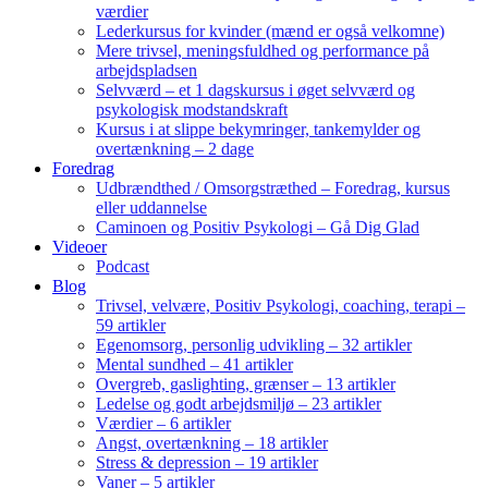
værdier
Lederkursus for kvinder (mænd er også velkomne)
Mere trivsel, meningsfuldhed og performance på
arbejdspladsen
Selvværd – et 1 dagskursus i øget selvværd og
psykologisk modstandskraft
Kursus i at slippe bekymringer, tankemylder og
overtænkning – 2 dage
Foredrag
Udbrændthed / Omsorgstræthed – Foredrag, kursus
eller uddannelse
Caminoen og Positiv Psykologi – Gå Dig Glad
Videoer
Podcast
Blog
Trivsel, velvære, Positiv Psykologi, coaching, terapi –
59 artikler
Egenomsorg, personlig udvikling – 32 artikler
Mental sundhed – 41 artikler
Overgreb, gaslighting, grænser – 13 artikler
Ledelse og godt arbejdsmiljø – 23 artikler
Værdier – 6 artikler
Angst, overtænkning – 18 artikler
Stress & depression – 19 artikler
Vaner – 5 artikler