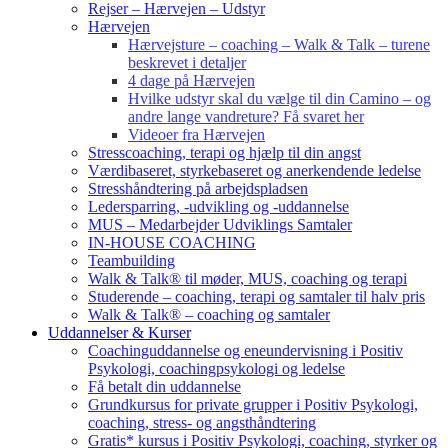
Rejser – Hærvejen – Udstyr
Hærvejen
Hærvejsture – coaching – Walk & Talk – turene
beskrevet i detaljer
4 dage på Hærvejen
Hvilke udstyr skal du vælge til din Camino – og
andre lange vandreture? Få svaret her
Videoer fra Hærvejen
Stresscoaching, terapi og hjælp til din angst
Værdibaseret, styrkebaseret og anerkendende ledelse
Stresshåndtering på arbejdspladsen
Ledersparring, -udvikling og -uddannelse
MUS – Medarbejder Udviklings Samtaler
IN-HOUSE COACHING
Teambuilding
Walk & Talk® til møder, MUS, coaching og terapi
Studerende – coaching, terapi og samtaler til halv pris
Walk & Talk® – coaching og samtaler
Uddannelser & Kurser
Coachinguddannelse og eneundervisning i Positiv
Psykologi, coachingpsykologi og ledelse
Få betalt din uddannelse
Grundkursus for private grupper i Positiv Psykologi,
coaching, stress- og angsthåndtering
Gratis* kursus i Positiv Psykologi, coaching, styrker og