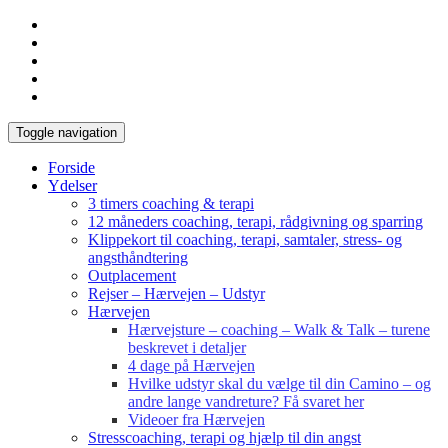
Toggle navigation
Forside
Ydelser
3 timers coaching & terapi
12 måneders coaching, terapi, rådgivning og sparring
Klippekort til coaching, terapi, samtaler, stress- og
angsthåndtering
Outplacement
Rejser – Hærvejen – Udstyr
Hærvejen
Hærvejsture – coaching – Walk & Talk – turene
beskrevet i detaljer
4 dage på Hærvejen
Hvilke udstyr skal du vælge til din Camino – og
andre lange vandreture? Få svaret her
Videoer fra Hærvejen
Stresscoaching, terapi og hjælp til din angst