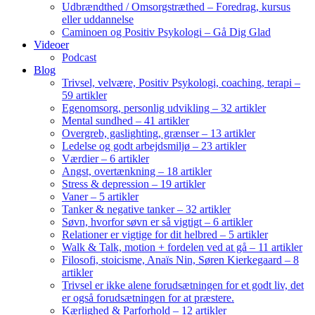
Udbrændthed / Omsorgstræthed – Foredrag, kursus
eller uddannelse
Caminoen og Positiv Psykologi – Gå Dig Glad
Videoer
Podcast
Blog
Trivsel, velvære, Positiv Psykologi, coaching, terapi –
59 artikler
Egenomsorg, personlig udvikling – 32 artikler
Mental sundhed – 41 artikler
Overgreb, gaslighting, grænser – 13 artikler
Ledelse og godt arbejdsmiljø – 23 artikler
Værdier – 6 artikler
Angst, overtænkning – 18 artikler
Stress & depression – 19 artikler
Vaner – 5 artikler
Tanker & negative tanker – 32 artikler
Søvn, hvorfor søvn er så vigtigt – 6 artikler
Relationer er vigtige for dit helbred – 5 artikler
Walk & Talk, motion + fordelen ved at gå – 11 artikler
Filosofi, stoicisme, Anaïs Nin, Søren Kierkegaard – 8
artikler
Trivsel er ikke alene forudsætningen for et godt liv, det
er også forudsætningen for at præstere.
Kærlighed & Parforhold – 12 artikler