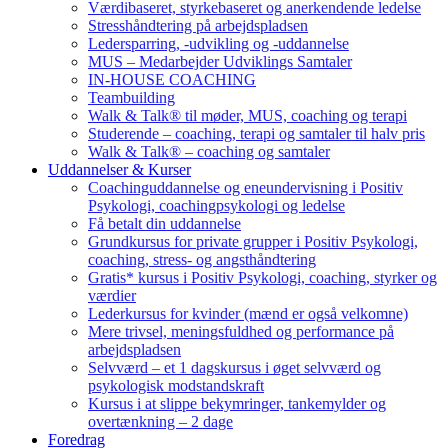
Værdibaseret, styrkebaseret og anerkendende ledelse
Stresshåndtering på arbejdspladsen
Ledersparring, -udvikling og -uddannelse
MUS – Medarbejder Udviklings Samtaler
IN-HOUSE COACHING
Teambuilding
Walk & Talk® til møder, MUS, coaching og terapi
Studerende – coaching, terapi og samtaler til halv pris
Walk & Talk® – coaching og samtaler
Uddannelser & Kurser
Coachinguddannelse og eneundervisning i Positiv
Psykologi, coachingpsykologi og ledelse
Få betalt din uddannelse
Grundkursus for private grupper i Positiv Psykologi,
coaching, stress- og angsthåndtering
Gratis* kursus i Positiv Psykologi, coaching, styrker og
værdier
Lederkursus for kvinder (mænd er også velkomne)
Mere trivsel, meningsfuldhed og performance på
arbejdspladsen
Selvværd – et 1 dagskursus i øget selvværd og
psykologisk modstandskraft
Kursus i at slippe bekymringer, tankemylder og
overtænkning – 2 dage
Foredrag