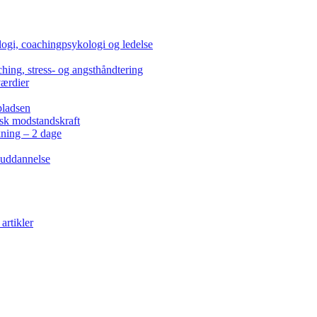
ogi, coachingpsykologi og ledelse
hing, stress- og angsthåndtering
værdier
pladsen
isk modstandskraft
kning – 2 dage
 uddannelse
artikler