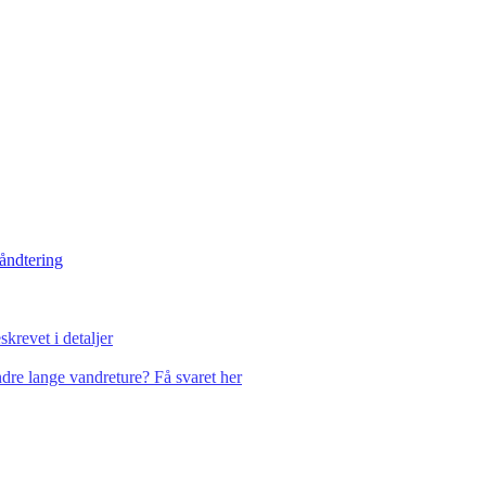
håndtering
krevet i detaljer
dre lange vandreture? Få svaret her