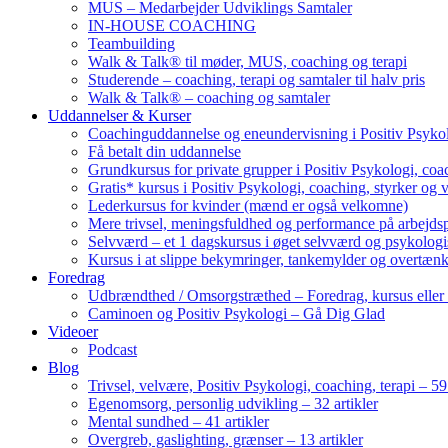
MUS – Medarbejder Udviklings Samtaler
IN-HOUSE COACHING
Teambuilding
Walk & Talk® til møder, MUS, coaching og terapi
Studerende – coaching, terapi og samtaler til halv pris
Walk & Talk® – coaching og samtaler
Uddannelser & Kurser
Coachinguddannelse og eneundervisning i Positiv Psykol
Få betalt din uddannelse
Grundkursus for private grupper i Positiv Psykologi, coac
Gratis* kursus i Positiv Psykologi, coaching, styrker og 
Lederkursus for kvinder (mænd er også velkomne)
Mere trivsel, meningsfuldhed og performance på arbejds
Selvværd – et 1 dagskursus i øget selvværd og psykolog
Kursus i at slippe bekymringer, tankemylder og overtæn
Foredrag
Udbrændthed / Omsorgstræthed – Foredrag, kursus eller
Caminoen og Positiv Psykologi – Gå Dig Glad
Videoer
Podcast
Blog
Trivsel, velvære, Positiv Psykologi, coaching, terapi – 59 
Egenomsorg, personlig udvikling – 32 artikler
Mental sundhed – 41 artikler
Overgreb, gaslighting, grænser – 13 artikler