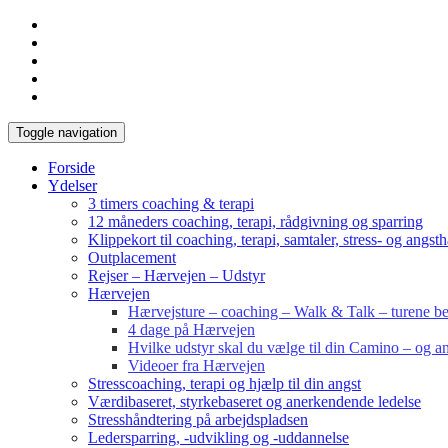
Toggle navigation
Forside
Ydelser
3 timers coaching & terapi
12 måneders coaching, terapi, rådgivning og sparring
Klippekort til coaching, terapi, samtaler, stress- og angst
Outplacement
Rejser – Hærvejen – Udstyr
Hærvejen
Hærvejsture – coaching – Walk & Talk – turene bes
4 dage på Hærvejen
Hvilke udstyr skal du vælge til din Camino – og an
Videoer fra Hærvejen
Stresscoaching, terapi og hjælp til din angst
Værdibaseret, styrkebaseret og anerkendende ledelse
Stresshåndtering på arbejdspladsen
Ledersparring, -udvikling og -uddannelse