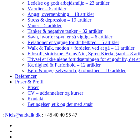
Ledelse og godt arbejdsmiljø – 23 artikler
Værdier – 6 artikler
Angst, overtænkning – 18 artikler
Stress & depression – 19 artikler
Vaner – 5 artikler
Tanker & negative tanker – 32 artikler
Søvn, hvorfor søvn er så vigtigt – 6 artikler
Relationer er vigtige for dit helbred – 5 artikler
Walk & Talk, motion + fordelen ved at gå – 11 artikler
Filosofi, stoicisme, Anaïs Nin, Søren Kierkegaard – 8 art
Trivsel er ikke alene forudsætningen for et godt liv, det 
Kærlighed & Parforhold – 12 artikler
Børn & unge, selvværd og robusthed – 10 artikler
Referencer
Priser & Profil
Priser
CV – uddannelser og kurser
Kontakt
Betingelser, etik og det med småt
:
Niels@andtalk.dk
: +45 40 40 95 47