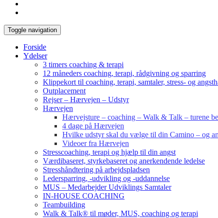
Toggle navigation
Forside
Ydelser
3 timers coaching & terapi
12 måneders coaching, terapi, rådgivning og sparring
Klippekort til coaching, terapi, samtaler, stress- og angst
Outplacement
Rejser – Hærvejen – Udstyr
Hærvejen
Hærvejsture – coaching – Walk & Talk – turene bes
4 dage på Hærvejen
Hvilke udstyr skal du vælge til din Camino – og an
Videoer fra Hærvejen
Stresscoaching, terapi og hjælp til din angst
Værdibaseret, styrkebaseret og anerkendende ledelse
Stresshåndtering på arbejdspladsen
Ledersparring, -udvikling og -uddannelse
MUS – Medarbejder Udviklings Samtaler
IN-HOUSE COACHING
Teambuilding
Walk & Talk® til møder, MUS, coaching og terapi