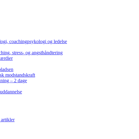
ogi, coachingpsykologi og ledelse
hing, stress- og angsthåndtering
værdier
pladsen
isk modstandskraft
kning – 2 dage
 uddannelse
artikler