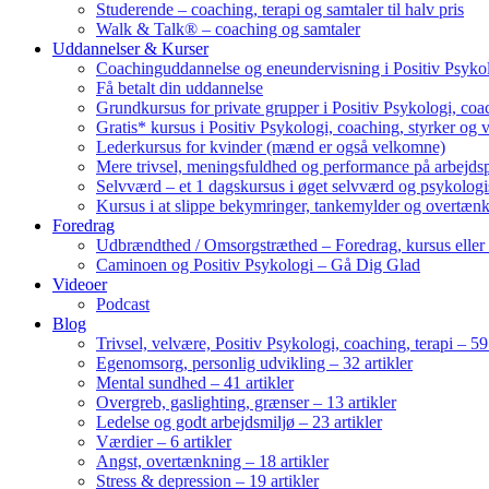
Studerende – coaching, terapi og samtaler til halv pris
Walk & Talk® – coaching og samtaler
Uddannelser & Kurser
Coachinguddannelse og eneundervisning i Positiv Psykol
Få betalt din uddannelse
Grundkursus for private grupper i Positiv Psykologi, coac
Gratis* kursus i Positiv Psykologi, coaching, styrker og 
Lederkursus for kvinder (mænd er også velkomne)
Mere trivsel, meningsfuldhed og performance på arbejds
Selvværd – et 1 dagskursus i øget selvværd og psykolog
Kursus i at slippe bekymringer, tankemylder og overtæn
Foredrag
Udbrændthed / Omsorgstræthed – Foredrag, kursus eller
Caminoen og Positiv Psykologi – Gå Dig Glad
Videoer
Podcast
Blog
Trivsel, velvære, Positiv Psykologi, coaching, terapi – 59 
Egenomsorg, personlig udvikling – 32 artikler
Mental sundhed – 41 artikler
Overgreb, gaslighting, grænser – 13 artikler
Ledelse og godt arbejdsmiljø – 23 artikler
Værdier – 6 artikler
Angst, overtænkning – 18 artikler
Stress & depression – 19 artikler