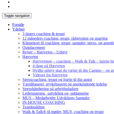
Toggle navigation
Forside
Ydelser
3 timers coaching & terapi
12 måneders coaching, terapi, rådgivning og sparring
Klippekort til coaching, terapi, samtaler, stress- og angst
Outplacement
Rejser – Hærvejen – Udstyr
Hærvejen
Hærvejsture – coaching – Walk & Talk – turene bes
4 dage på Hærvejen
Hvilke udstyr skal du vælge til din Camino – og an
Videoer fra Hærvejen
Stresscoaching, terapi og hjælp til din angst
Værdibaseret, styrkebaseret og anerkendende ledelse
Stresshåndtering på arbejdspladsen
Ledersparring, -udvikling og -uddannelse
MUS – Medarbejder Udviklings Samtaler
IN-HOUSE COACHING
Teambuilding
Walk & Talk® til møder, MUS, coaching og terapi