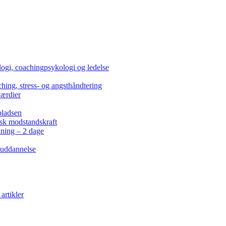
ogi, coachingpsykologi og ledelse
hing, stress- og angsthåndtering
værdier
pladsen
isk modstandskraft
kning – 2 dage
 uddannelse
artikler