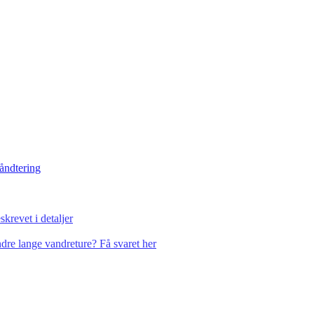
håndtering
krevet i detaljer
dre lange vandreture? Få svaret her