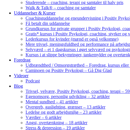
Studerende – coaching, terapi og samtaler til halv pris
Walk & Talk® – coaching og samtaler
Uddannelser & Kurser
Coachinguddannelse og eneundervisning i Positiv Psykol
Få betalt din uddannelse
Grundkursus for private grupper i Positiv Psykologi, coac
Gratis* kursus i Positiv Psykologi, coaching, styrker og 
Lederkursus for kvinder (mænd er også velkomne)
Mere trivsel, meningsfuldhed og performance på arbejds
Selvværd – et 1 dagskursus i øget selvværd og psykolog
Kursus i at slippe bekymringer, tankemylder og overtæn
Foredrag
Udbrændthed / Omsorgstræthed – Foredrag, kursus eller
Caminoen og Positiv Psykologi – Gå Dig Glad
Videoer
Podcast
Blog
Trivsel, velvære, Positiv Psykologi, coaching, terapi – 59 
Egenomsorg, personlig udvikling – 32 artikler
Mental sundhed – 41 artikler
Overgreb, gaslighting, grænser – 13 artikler
Ledelse og godt arbejdsmiljø – 23 artikler
Værdier – 6 artikler
Angst, overtænkning – 18 artikler
Stress & depression – 19 artikler