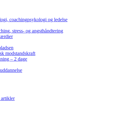
ogi, coachingpsykologi og ledelse
hing, stress- og angsthåndtering
værdier
pladsen
isk modstandskraft
kning – 2 dage
 uddannelse
artikler