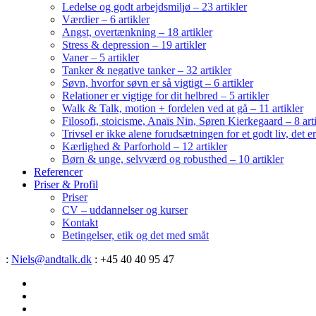
Ledelse og godt arbejdsmiljø – 23 artikler
Værdier – 6 artikler
Angst, overtænkning – 18 artikler
Stress & depression – 19 artikler
Vaner – 5 artikler
Tanker & negative tanker – 32 artikler
Søvn, hvorfor søvn er så vigtigt – 6 artikler
Relationer er vigtige for dit helbred – 5 artikler
Walk & Talk, motion + fordelen ved at gå – 11 artikler
Filosofi, stoicisme, Anaïs Nin, Søren Kierkegaard – 8 art
Trivsel er ikke alene forudsætningen for et godt liv, det 
Kærlighed & Parforhold – 12 artikler
Børn & unge, selvværd og robusthed – 10 artikler
Referencer
Priser & Profil
Priser
CV – uddannelser og kurser
Kontakt
Betingelser, etik og det med småt
:
Niels@andtalk.dk
: +45 40 40 95 47