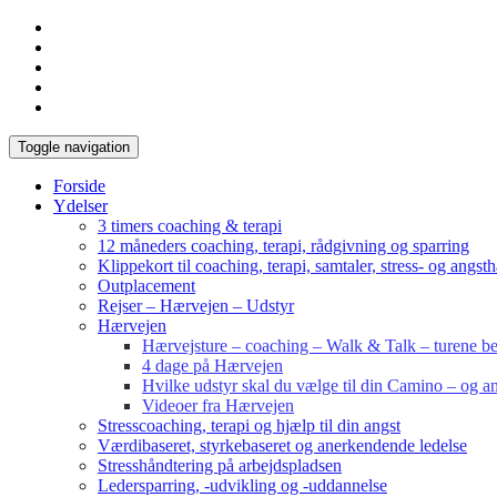
Toggle navigation
Forside
Ydelser
3 timers coaching & terapi
12 måneders coaching, terapi, rådgivning og sparring
Klippekort til coaching, terapi, samtaler, stress- og angst
Outplacement
Rejser – Hærvejen – Udstyr
Hærvejen
Hærvejsture – coaching – Walk & Talk – turene bes
4 dage på Hærvejen
Hvilke udstyr skal du vælge til din Camino – og an
Videoer fra Hærvejen
Stresscoaching, terapi og hjælp til din angst
Værdibaseret, styrkebaseret og anerkendende ledelse
Stresshåndtering på arbejdspladsen
Ledersparring, -udvikling og -uddannelse