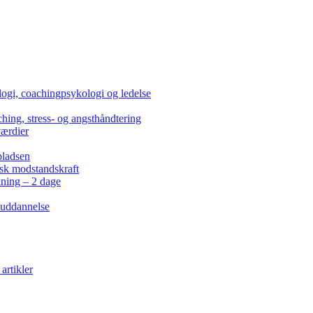
ogi, coachingpsykologi og ledelse
hing, stress- og angsthåndtering
værdier
pladsen
isk modstandskraft
kning – 2 dage
 uddannelse
artikler