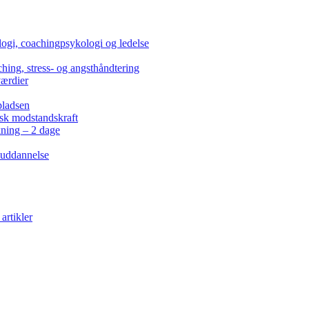
ogi, coachingpsykologi og ledelse
hing, stress- og angsthåndtering
værdier
pladsen
isk modstandskraft
kning – 2 dage
 uddannelse
artikler