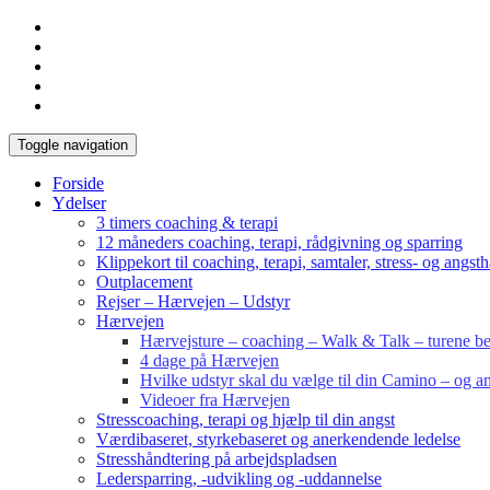
Toggle navigation
Forside
Ydelser
3 timers coaching & terapi
12 måneders coaching, terapi, rådgivning og sparring
Klippekort til coaching, terapi, samtaler, stress- og angst
Outplacement
Rejser – Hærvejen – Udstyr
Hærvejen
Hærvejsture – coaching – Walk & Talk – turene bes
4 dage på Hærvejen
Hvilke udstyr skal du vælge til din Camino – og an
Videoer fra Hærvejen
Stresscoaching, terapi og hjælp til din angst
Værdibaseret, styrkebaseret og anerkendende ledelse
Stresshåndtering på arbejdspladsen
Ledersparring, -udvikling og -uddannelse