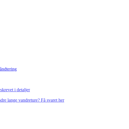
håndtering
krevet i detaljer
dre lange vandreture? Få svaret her