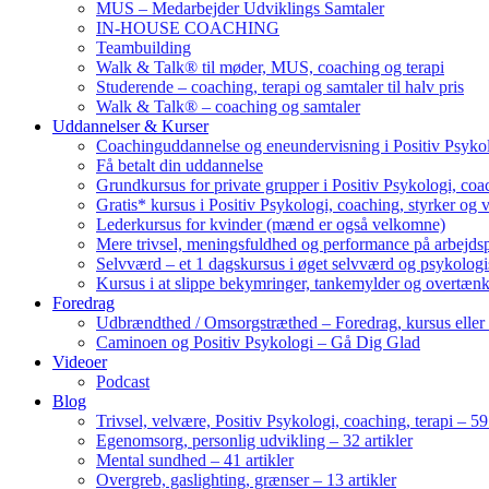
MUS – Medarbejder Udviklings Samtaler
IN-HOUSE COACHING
Teambuilding
Walk & Talk® til møder, MUS, coaching og terapi
Studerende – coaching, terapi og samtaler til halv pris
Walk & Talk® – coaching og samtaler
Uddannelser & Kurser
Coachinguddannelse og eneundervisning i Positiv Psykol
Få betalt din uddannelse
Grundkursus for private grupper i Positiv Psykologi, coac
Gratis* kursus i Positiv Psykologi, coaching, styrker og 
Lederkursus for kvinder (mænd er også velkomne)
Mere trivsel, meningsfuldhed og performance på arbejds
Selvværd – et 1 dagskursus i øget selvværd og psykolog
Kursus i at slippe bekymringer, tankemylder og overtæn
Foredrag
Udbrændthed / Omsorgstræthed – Foredrag, kursus eller
Caminoen og Positiv Psykologi – Gå Dig Glad
Videoer
Podcast
Blog
Trivsel, velvære, Positiv Psykologi, coaching, terapi – 59 
Egenomsorg, personlig udvikling – 32 artikler
Mental sundhed – 41 artikler
Overgreb, gaslighting, grænser – 13 artikler