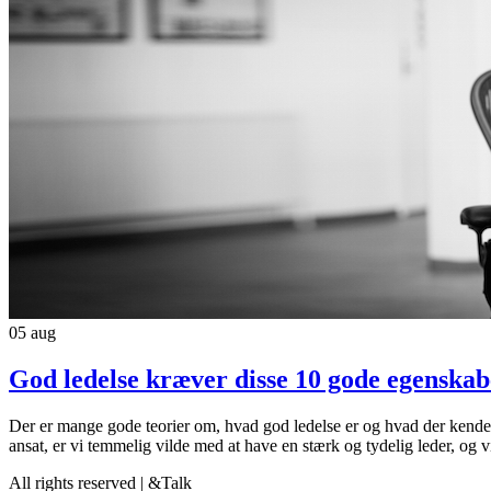
05
aug
God ledelse kræver disse 10 gode egenskab
Der er mange gode teorier om, hvad god ledelse er og hvad der kende
ansat, er vi temmelig vilde med at have en stærk og tydelig leder, og v
All rights reserved | &Talk