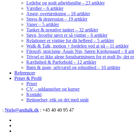
Ledelse og godt arbejdsmiljø – 23 artikler
Værdier – 6 artikler
Angst, overtænkning – 18 artikler
Stress & depression – 19 artikler
Vaner – 5 artikler
Tanker & negative tanker – 32 artikler
Søvn, hvorfor søvn er så vigtigt – 6 artikler
Relationer er vigtige for dit helbred – 5 artikler
Walk & Talk, motion + fordelen ved at gå – 11 artikler
Filosofi, stoicisme, Anaïs Nin, Søren Kierkegaard – 8 art
Trivsel er ikke alene forudsætningen for et godt liv, det 
Kærlighed & Parforhold – 12 artikler
Børn & unge, selvværd og robusthed – 10 artikler
Referencer
Priser & Profil
Priser
CV – uddannelser og kurser
Kontakt
Betingelser, etik og det med småt
:
Niels@andtalk.dk
: +45 40 40 95 47