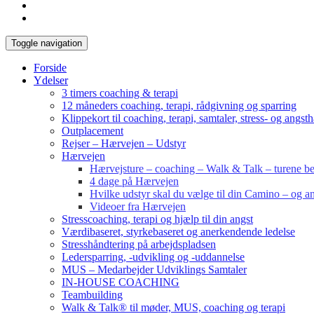
Toggle navigation
Forside
Ydelser
3 timers coaching & terapi
12 måneders coaching, terapi, rådgivning og sparring
Klippekort til coaching, terapi, samtaler, stress- og angst
Outplacement
Rejser – Hærvejen – Udstyr
Hærvejen
Hærvejsture – coaching – Walk & Talk – turene bes
4 dage på Hærvejen
Hvilke udstyr skal du vælge til din Camino – og an
Videoer fra Hærvejen
Stresscoaching, terapi og hjælp til din angst
Værdibaseret, styrkebaseret og anerkendende ledelse
Stresshåndtering på arbejdspladsen
Ledersparring, -udvikling og -uddannelse
MUS – Medarbejder Udviklings Samtaler
IN-HOUSE COACHING
Teambuilding
Walk & Talk® til møder, MUS, coaching og terapi