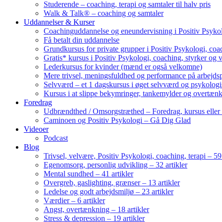
Studerende – coaching, terapi og samtaler til halv pris
Walk & Talk® – coaching og samtaler
Uddannelser & Kurser
Coachinguddannelse og eneundervisning i Positiv Psykol
Få betalt din uddannelse
Grundkursus for private grupper i Positiv Psykologi, coac
Gratis* kursus i Positiv Psykologi, coaching, styrker og 
Lederkursus for kvinder (mænd er også velkomne)
Mere trivsel, meningsfuldhed og performance på arbejds
Selvværd – et 1 dagskursus i øget selvværd og psykolog
Kursus i at slippe bekymringer, tankemylder og overtæn
Foredrag
Udbrændthed / Omsorgstræthed – Foredrag, kursus eller
Caminoen og Positiv Psykologi – Gå Dig Glad
Videoer
Podcast
Blog
Trivsel, velvære, Positiv Psykologi, coaching, terapi – 59 
Egenomsorg, personlig udvikling – 32 artikler
Mental sundhed – 41 artikler
Overgreb, gaslighting, grænser – 13 artikler
Ledelse og godt arbejdsmiljø – 23 artikler
Værdier – 6 artikler
Angst, overtænkning – 18 artikler
Stress & depression – 19 artikler